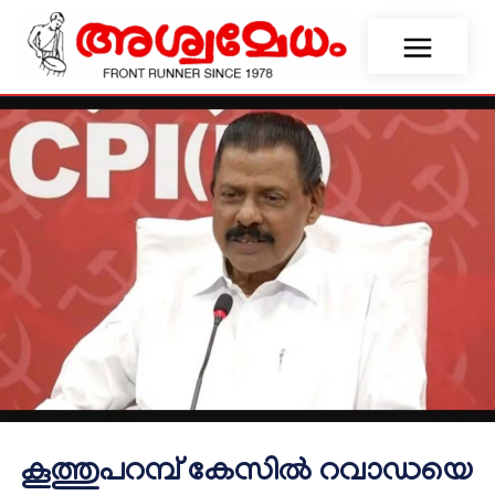
കൂത്തുപറമ്പ് കേസിൽ റവാഡയെ