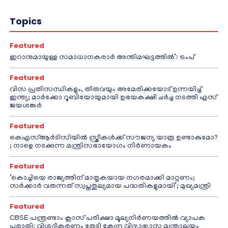
Topics
Featured
ഇറാനുമായുള്ള സമാധാനകരാർ അന്തിമഘട്ടത്തിൽ‌’: ട്രംപ്
Featured
വിസ പ്രതിസന്ധികളും, തീരുവയും അമേരിക്കയോട് ഉന്നയിച്ച്
ഇന്ത്യ; മാർക്കോ റൂബിയോയുമായി ഉഭയകക്ഷി ചർച്ച നടത്തി എസ്
ജയശങ്കർ
Featured
കെഎസ്ആർടിസിയിൽ സ്ത്രീകൾക്ക് സൗജന്യ യാത്ര ഉണ്ടാകുമോ?
; നാളെ നടക്കുന്ന മന്ത്രിസഭായോഗം നിർണായകം
Featured
‘കൊച്ചിയെ രാജ്യത്തിന് മാതൃകയായ നഗരമാക്കി മാറ്റണം;
സർക്കാർ വരുന്നത് സ്വപ്നതുല്യമായ പദ്ധതികളുമായി’; മുഖ്യമന്ത്രി
Featured
CBSE പന്ത്രണ്ടാം ക്ലാസ് പരീക്ഷാ മൂല്യനിർണയത്തിൽ വ്യാപക
പരാതി; വിശദീകരണം തേടി കേന്ദ്ര വിദ്യാഭ്യാസ മന്ത്രാലയം