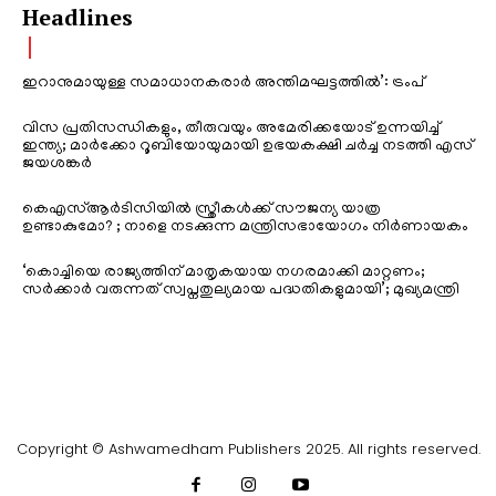
Headlines
ഇറാനുമായുള്ള സമാധാനകരാർ അന്തിമഘട്ടത്തിൽ‌’: ട്രംപ്
വിസ പ്രതിസന്ധികളും, തീരുവയും അമേരിക്കയോട് ഉന്നയിച്ച്
ഇന്ത്യ; മാർക്കോ റൂബിയോയുമായി ഉഭയകക്ഷി ചർച്ച നടത്തി എസ്
ജയശങ്കർ
കെഎസ്ആർടിസിയിൽ സ്ത്രീകൾക്ക് സൗജന്യ യാത്ര
ഉണ്ടാകുമോ? ; നാളെ നടക്കുന്ന മന്ത്രിസഭായോഗം നിർണായകം
‘കൊച്ചിയെ രാജ്യത്തിന് മാതൃകയായ നഗരമാക്കി മാറ്റണം;
സർക്കാർ വരുന്നത് സ്വപ്നതുല്യമായ പദ്ധതികളുമായി’; മുഖ്യമന്ത്രി
Copyright © Ashwamedham Publishers 2025. All rights reserved.