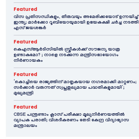
Featured
വിസ പ്രതിസന്ധികളും, തീരുവയും അമേരിക്കയോട് ഉന്നയിച്ച്
ഇന്ത്യ; മാർക്കോ റൂബിയോയുമായി ഉഭയകക്ഷി ചർച്ച നടത്തി
എസ് ജയശങ്കർ
Featured
കെഎസ്ആർടിസിയിൽ സ്ത്രീകൾക്ക് സൗജന്യ യാത്ര
ഉണ്ടാകുമോ? ; നാളെ നടക്കുന്ന മന്ത്രിസഭായോഗം
നിർണായകം
Featured
‘കൊച്ചിയെ രാജ്യത്തിന് മാതൃകയായ നഗരമാക്കി മാറ്റണം;
സർക്കാർ വരുന്നത് സ്വപ്നതുല്യമായ പദ്ധതികളുമായി’;
മുഖ്യമന്ത്രി
Featured
CBSE പന്ത്രണ്ടാം ക്ലാസ് പരീക്ഷാ മൂല്യനിർണയത്തിൽ
വ്യാപക പരാതി; വിശദീകരണം തേടി കേന്ദ്ര വിദ്യാഭ്യാസ
മന്ത്രാലയം