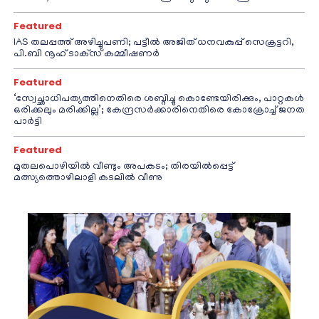
Featured
IAS തലപ്പത്ത് അഴിച്ചുപണി; പട്ടീല്‍ അജിത് ധനവകുപ്പ് സെക്രട്ടറി,
പി.ബി നൂഹ് ടാക്‌സ് കമ്മീഷണര്‍
Featured
‘സ്വേച്ഛാധിപത്യത്തിനെതിരെ ശബ്ദിച്ചു കൊണ്ടേയിരിക്കും, പാറ്റകൾ
ഒരിക്കലും മരിക്കില്ല’; കേന്ദ്രസർക്കാരിനെതിരെ കോക്രോച്ച് ജനത
പാർട്ടി
Featured
മുതലപൊഴിയിൽ വീണ്ടും അപകടം; തിരയിൽപ്പെട്ട്
മത്സ്യത്തൊഴിലാളി കടലിൽ വീണു