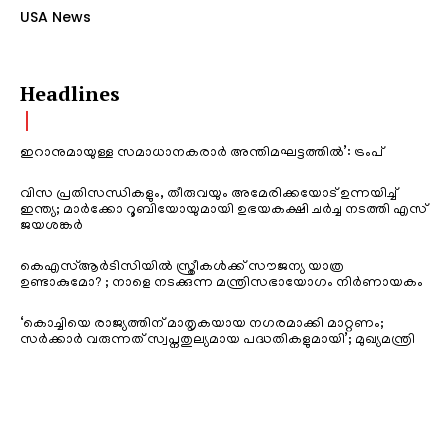
USA News
Headlines
ഇറാനുമായുള്ള സമാധാനകരാർ അന്തിമഘട്ടത്തിൽ‌’: ട്രംപ്
വിസ പ്രതിസന്ധികളും, തീരുവയും അമേരിക്കയോട് ഉന്നയിച്ച്
ഇന്ത്യ; മാർക്കോ റൂബിയോയുമായി ഉഭയകക്ഷി ചർച്ച നടത്തി എസ്
ജയശങ്കർ
കെഎസ്ആർടിസിയിൽ സ്ത്രീകൾക്ക് സൗജന്യ യാത്ര
ഉണ്ടാകുമോ? ; നാളെ നടക്കുന്ന മന്ത്രിസഭായോഗം നിർണായകം
‘കൊച്ചിയെ രാജ്യത്തിന് മാതൃകയായ നഗരമാക്കി മാറ്റണം;
സർക്കാർ വരുന്നത് സ്വപ്നതുല്യമായ പദ്ധതികളുമായി’; മുഖ്യമന്ത്രി