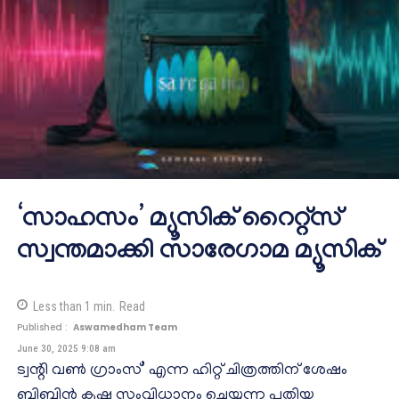
‘സാഹസം’ മ്യൂസിക് റൈറ്റ്സ്
സ്വന്തമാക്കി സാരേഗാമ മ്യൂസിക്
Less than 1
min.
Read
Published :
Aswamedham Team
June 30, 2025 9:08 am
ട്വന്റി വൺ ഗ്രാംസ്’ എന്ന ഹിറ്റ് ചിത്രത്തിന് ശേഷം
ബിബിൻ കൃഷ്ണ സംവിധാനം ചെയ്യുന്ന പുതിയ