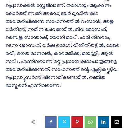
പ്രൊഡക്ഷൻ സ്റ്റേജിലാണ്. തമാശയും ആക്ഷനും
കോർത്തിണക്കി അഡ്വെഞ്ചർ മൂഡിൽ കഥ
അവതരിപ്പിക്കുന്ന സാഹസത്തിൽ റംസാൻ, അജു
വർഗീസ്, സജിൻ ചെറുക്കയിൽ, ജീവ ജോസഫ്,
ബൈജു സന്തോഷ്, യോഗി ജാപി, ഹരി ശിവറാം,
ടെസ ജോസഫ്, വർഷ രമേശ്, വിനീത് തട്ടിൽ, മേജർ
രവി, ഭഗത് മാനുവൽ, കാർത്തിക്ക്, ജയശ്രീ, ആൻ
സലിം, എന്നിവരാണ് മറ്റു പ്രധാന കഥാപാത്രങ്ങളെ
അവതരിപ്പിക്കുന്നത്. സാഹസത്തിന്റെ എക്സിക്യൂട്ടീവ്
പ്രൊഡ്യൂസർസ് ഷിനോജ് ഒടണ്ടയിൽ, രഞ്ജിത്
ഭാസ്കരൻ എന്നിവരാണ്.