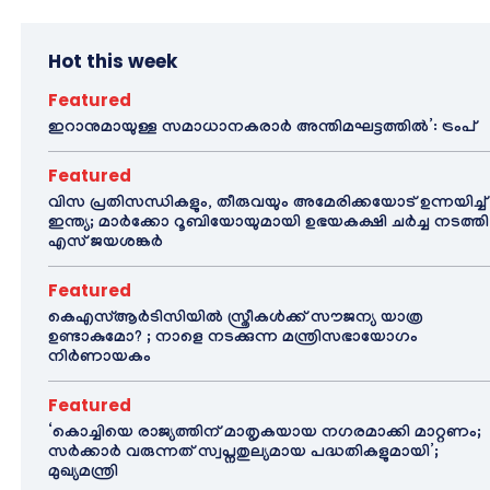
Hot this week
Featured
ഇറാനുമായുള്ള സമാധാനകരാർ അന്തിമഘട്ടത്തിൽ‌’: ട്രംപ്
Featured
വിസ പ്രതിസന്ധികളും, തീരുവയും അമേരിക്കയോട് ഉന്നയിച്ച്
ഇന്ത്യ; മാർക്കോ റൂബിയോയുമായി ഉഭയകക്ഷി ചർച്ച നടത്തി
എസ് ജയശങ്കർ
Featured
കെഎസ്ആർടിസിയിൽ സ്ത്രീകൾക്ക് സൗജന്യ യാത്ര
ഉണ്ടാകുമോ? ; നാളെ നടക്കുന്ന മന്ത്രിസഭായോഗം
നിർണായകം
Featured
‘കൊച്ചിയെ രാജ്യത്തിന് മാതൃകയായ നഗരമാക്കി മാറ്റണം;
സർക്കാർ വരുന്നത് സ്വപ്നതുല്യമായ പദ്ധതികളുമായി’;
മുഖ്യമന്ത്രി