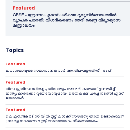
Featured
CBSE പന്ത്രണ്ടാം ക്ലാസ് പരീക്ഷാ മൂല്യനിർണയത്തിൽ
വ്യാപക പരാതി; വിശദീകരണം തേടി കേന്ദ്ര വിദ്യാഭ്യാസ
മന്ത്രാലയം
Topics
Featured
ഇറാനുമായുള്ള സമാധാനകരാർ അന്തിമഘട്ടത്തിൽ‌’: ട്രംപ്
Featured
വിസ പ്രതിസന്ധികളും, തീരുവയും അമേരിക്കയോട് ഉന്നയിച്ച്
ഇന്ത്യ; മാർക്കോ റൂബിയോയുമായി ഉഭയകക്ഷി ചർച്ച നടത്തി എസ്
ജയശങ്കർ
Featured
കെഎസ്ആർടിസിയിൽ സ്ത്രീകൾക്ക് സൗജന്യ യാത്ര ഉണ്ടാകുമോ?
; നാളെ നടക്കുന്ന മന്ത്രിസഭായോഗം നിർണായകം