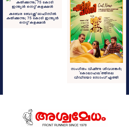
കുബേര ബോക്സ് ഓഫീസിൽ
കുതിക്കുന്നു; 75 കോടി ഇന്ത്യന്‍
നെറ്റ് കളക്ഷന്‍
സംഗീതം വിഷ്‍ണു ശിവശങ്കര്‍;
‘കോലാഹല’ത്തിലെ
വീഡിയോ സോംഗ് എത്തി