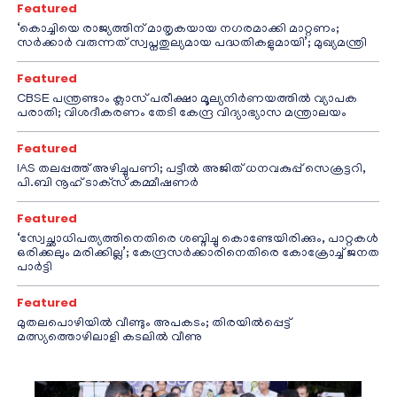
Featured
‘കൊച്ചിയെ രാജ്യത്തിന് മാതൃകയായ നഗരമാക്കി മാറ്റണം;
സർക്കാർ വരുന്നത് സ്വപ്നതുല്യമായ പദ്ധതികളുമായി’; മുഖ്യമന്ത്രി
Featured
CBSE പന്ത്രണ്ടാം ക്ലാസ് പരീക്ഷാ മൂല്യനിർണയത്തിൽ വ്യാപക
പരാതി; വിശദീകരണം തേടി കേന്ദ്ര വിദ്യാഭ്യാസ മന്ത്രാലയം
Featured
IAS തലപ്പത്ത് അഴിച്ചുപണി; പട്ടീല്‍ അജിത് ധനവകുപ്പ് സെക്രട്ടറി,
പി.ബി നൂഹ് ടാക്‌സ് കമ്മീഷണര്‍
Featured
‘സ്വേച്ഛാധിപത്യത്തിനെതിരെ ശബ്ദിച്ചു കൊണ്ടേയിരിക്കും, പാറ്റകൾ
ഒരിക്കലും മരിക്കില്ല’; കേന്ദ്രസർക്കാരിനെതിരെ കോക്രോച്ച് ജനത
പാർട്ടി
Featured
മുതലപൊഴിയിൽ വീണ്ടും അപകടം; തിരയിൽപ്പെട്ട്
മത്സ്യത്തൊഴിലാളി കടലിൽ വീണു