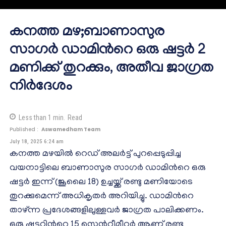
കനത്ത മഴ;ബാണാസുര
സാഗർ ഡാമിന്‍റെ ഒരു ഷട്ടർ 2
മണിക്ക് തുറക്കും, അതീവ ജാഗ്രത
നിർദേശം
Less than 1
min.
Read
Published :
Aswamedham Team
July 18, 2025 6:24 am
കനത്ത മഴയിൽ റെഡ് അലർട്ട് പുറപ്പെടുപ്പിച്ച
വയനാട്ടിലെ ബാണാസുര സാഗർ ഡാമിന്‍റെ ഒരു
ഷട്ടർ ഇന്ന് (ജൂലൈ 18) ഉച്ചയ്ക്ക് രണ്ടു മണിയോടെ
തുറക്കുമെന്ന് അധികൃതർ അറിയിച്ചു. ഡാമിന്‍റെ
താഴ്ന്ന പ്രദേശങ്ങളിലുള്ളവർ ജാഗ്രത പാലിക്കണം.
ഒരു ഷട്ടറിന്‍റെ 15 സെൻറീമീറ്റർ ആണ് രണ്ടു