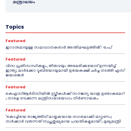
മന്ത്രാലയം
Topics
Featured
ഇറാനുമായുള്ള സമാധാനകരാർ അന്തിമഘട്ടത്തിൽ‌’: ട്രംപ്
Featured
വിസ പ്രതിസന്ധികളും, തീരുവയും അമേരിക്കയോട് ഉന്നയിച്ച്
ഇന്ത്യ; മാർക്കോ റൂബിയോയുമായി ഉഭയകക്ഷി ചർച്ച നടത്തി എസ്
ജയശങ്കർ
Featured
കെഎസ്ആർടിസിയിൽ സ്ത്രീകൾക്ക് സൗജന്യ യാത്ര ഉണ്ടാകുമോ?
; നാളെ നടക്കുന്ന മന്ത്രിസഭായോഗം നിർണായകം
Featured
‘കൊച്ചിയെ രാജ്യത്തിന് മാതൃകയായ നഗരമാക്കി മാറ്റണം;
സർക്കാർ വരുന്നത് സ്വപ്നതുല്യമായ പദ്ധതികളുമായി’; മുഖ്യമന്ത്രി