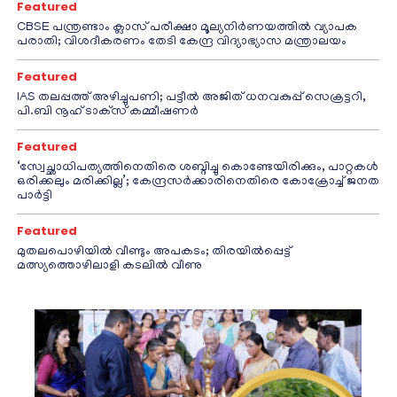
Featured
CBSE പന്ത്രണ്ടാം ക്ലാസ് പരീക്ഷാ മൂല്യനിർണയത്തിൽ വ്യാപക
പരാതി; വിശദീകരണം തേടി കേന്ദ്ര വിദ്യാഭ്യാസ മന്ത്രാലയം
Featured
IAS തലപ്പത്ത് അഴിച്ചുപണി; പട്ടീല്‍ അജിത് ധനവകുപ്പ് സെക്രട്ടറി,
പി.ബി നൂഹ് ടാക്‌സ് കമ്മീഷണര്‍
Featured
‘സ്വേച്ഛാധിപത്യത്തിനെതിരെ ശബ്ദിച്ചു കൊണ്ടേയിരിക്കും, പാറ്റകൾ
ഒരിക്കലും മരിക്കില്ല’; കേന്ദ്രസർക്കാരിനെതിരെ കോക്രോച്ച് ജനത
പാർട്ടി
Featured
മുതലപൊഴിയിൽ വീണ്ടും അപകടം; തിരയിൽപ്പെട്ട്
മത്സ്യത്തൊഴിലാളി കടലിൽ വീണു