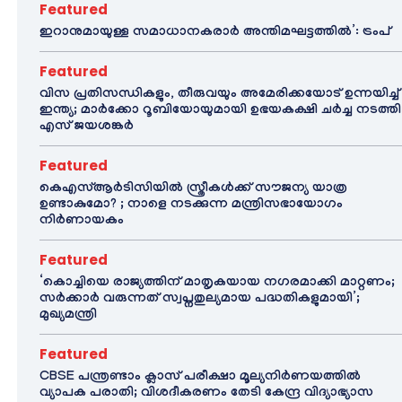
Featured
ഇറാനുമായുള്ള സമാധാനകരാർ അന്തിമഘട്ടത്തിൽ‌’: ട്രംപ്
Featured
വിസ പ്രതിസന്ധികളും, തീരുവയും അമേരിക്കയോട് ഉന്നയിച്ച്
ഇന്ത്യ; മാർക്കോ റൂബിയോയുമായി ഉഭയകക്ഷി ചർച്ച നടത്തി
എസ് ജയശങ്കർ
Featured
കെഎസ്ആർടിസിയിൽ സ്ത്രീകൾക്ക് സൗജന്യ യാത്ര
ഉണ്ടാകുമോ? ; നാളെ നടക്കുന്ന മന്ത്രിസഭായോഗം
നിർണായകം
Featured
‘കൊച്ചിയെ രാജ്യത്തിന് മാതൃകയായ നഗരമാക്കി മാറ്റണം;
സർക്കാർ വരുന്നത് സ്വപ്നതുല്യമായ പദ്ധതികളുമായി’;
മുഖ്യമന്ത്രി
Featured
CBSE പന്ത്രണ്ടാം ക്ലാസ് പരീക്ഷാ മൂല്യനിർണയത്തിൽ
വ്യാപക പരാതി; വിശദീകരണം തേടി കേന്ദ്ര വിദ്യാഭ്യാസ