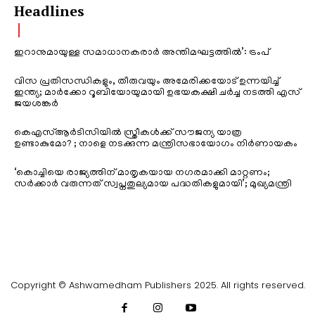
Headlines
ഇറാനുമായുള്ള സമാധാനകരാർ അന്തിമഘട്ടത്തിൽ‌’: ട്രംപ്
വിസ പ്രതിസന്ധികളും, തീരുവയും അമേരിക്കയോട് ഉന്നയിച്ച്
ഇന്ത്യ; മാർക്കോ റൂബിയോയുമായി ഉഭയകക്ഷി ചർച്ച നടത്തി എസ്
ജയശങ്കർ
കെഎസ്ആർടിസിയിൽ സ്ത്രീകൾക്ക് സൗജന്യ യാത്ര
ഉണ്ടാകുമോ? ; നാളെ നടക്കുന്ന മന്ത്രിസഭായോഗം നിർണായകം
‘കൊച്ചിയെ രാജ്യത്തിന് മാതൃകയായ നഗരമാക്കി മാറ്റണം;
സർക്കാർ വരുന്നത് സ്വപ്നതുല്യമായ പദ്ധതികളുമായി’; മുഖ്യമന്ത്രി
Copyright © Ashwamedham Publishers 2025. All rights reserved.