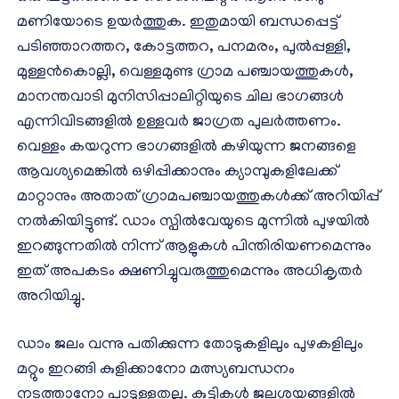
മണിയോടെ ഉയർത്തുക. ഇതുമായി ബന്ധപ്പെട്ട്
പടിഞ്ഞാറത്തറ, കോട്ടത്തറ, പനമരം, പുൽപ്പള്ളി,
മുള്ളൻകൊല്ലി, വെള്ളമുണ്ട ഗ്രാമ പഞ്ചായത്തുകൾ,
മാനന്തവാടി മുനിസിപ്പാലിറ്റിയുടെ ചില ഭാഗങ്ങൾ
എന്നിവിടങ്ങളിൽ ഉള്ളവർ ജാഗ്രത പുലർത്തണം.
വെള്ളം കയറുന്ന ഭാഗങ്ങളിൽ കഴിയുന്ന ജനങ്ങളെ
ആവശ്യമെങ്കിൽ ഒഴിപ്പിക്കാനും ക്യാമ്പുകളിലേക്ക്
മാറ്റാനും അതാത് ഗ്രാമപഞ്ചായത്തുകൾക്ക് അറിയിപ്പ്
നൽകിയിട്ടുണ്ട്. ഡാം സ്പിൽവേയുടെ മുന്നിൽ പുഴയിൽ
ഇറങ്ങുന്നതിൽ നിന്ന് ആളുകൾ പിന്തിരിയണമെന്നും
ഇത് അപകടം ക്ഷണിച്ചുവരുത്തുമെന്നും അധികൃതർ
അറിയിച്ചു.
ഡാം ജലം വന്നു പതിക്കുന്ന തോടുകളിലും പുഴകളിലും
മറ്റും ഇറങ്ങി കുളിക്കാനോ മത്സ്യബന്ധനം
നടത്താനോ പാടുള്ളതല്ല. കുട്ടികൾ ജലശയങ്ങളിൽ