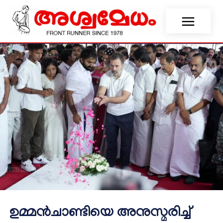
ഉമ്മൻചാണ്ടിയെ അനുസ്മരിച്ച്