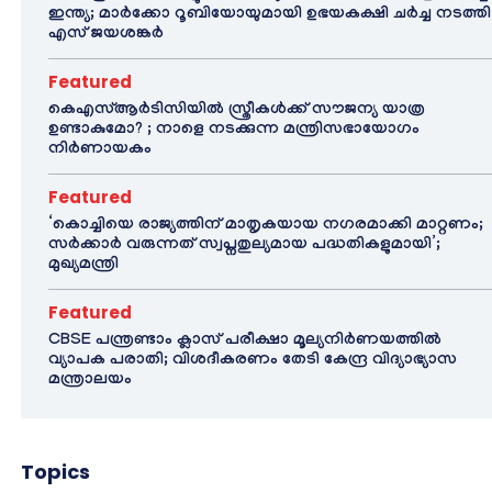
ഇന്ത്യ; മാർക്കോ റൂബിയോയുമായി ഉഭയകക്ഷി ചർച്ച നടത്തി
എസ് ജയശങ്കർ
Featured
കെഎസ്ആർടിസിയിൽ സ്ത്രീകൾക്ക് സൗജന്യ യാത്ര
ഉണ്ടാകുമോ? ; നാളെ നടക്കുന്ന മന്ത്രിസഭായോഗം
നിർണായകം
Featured
‘കൊച്ചിയെ രാജ്യത്തിന് മാതൃകയായ നഗരമാക്കി മാറ്റണം;
സർക്കാർ വരുന്നത് സ്വപ്നതുല്യമായ പദ്ധതികളുമായി’;
മുഖ്യമന്ത്രി
Featured
CBSE പന്ത്രണ്ടാം ക്ലാസ് പരീക്ഷാ മൂല്യനിർണയത്തിൽ
വ്യാപക പരാതി; വിശദീകരണം തേടി കേന്ദ്ര വിദ്യാഭ്യാസ
മന്ത്രാലയം
Topics