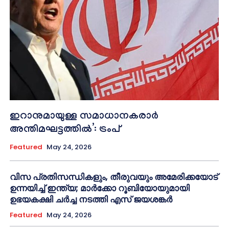
ഇറാനുമായുള്ള സമാധാനകരാർ
അന്തിമഘട്ടത്തിൽ‌’: ട്രംപ്
Featured
May 24, 2026
വിസ പ്രതിസന്ധികളും, തീരുവയും അമേരിക്കയോട്
ഉന്നയിച്ച് ഇന്ത്യ; മാർക്കോ റൂബിയോയുമായി
ഉഭയകക്ഷി ചർച്ച നടത്തി എസ് ജയശങ്കർ
Featured
May 24, 2026