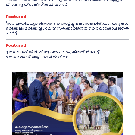
IAS തലപ്പത്ത് അഴിച്ചുപണി; പട്ടീല്‍ അജിത് ധനവകുപ്പ് സെക്രട്ടറി,
പി.ബി നൂഹ് ടാക്‌സ് കമ്മീഷണര്‍
Featured
‘സ്വേച്ഛാധിപത്യത്തിനെതിരെ ശബ്ദിച്ചു കൊണ്ടേയിരിക്കും, പാറ്റകൾ
ഒരിക്കലും മരിക്കില്ല’; കേന്ദ്രസർക്കാരിനെതിരെ കോക്രോച്ച് ജനത
പാർട്ടി
Featured
മുതലപൊഴിയിൽ വീണ്ടും അപകടം; തിരയിൽപ്പെട്ട്
മത്സ്യത്തൊഴിലാളി കടലിൽ വീണു