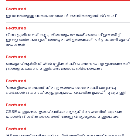
Featured
ഇറാനുമായുള്ള സമാധാനകരാർ അന്തിമഘട്ടത്തിൽ‌’: ട്രംപ്
Featured
വിസ പ്രതിസന്ധികളും, തീരുവയും അമേരിക്കയോട് ഉന്നയിച്ച്
ഇന്ത്യ; മാർക്കോ റൂബിയോയുമായി ഉഭയകക്ഷി ചർച്ച നടത്തി എസ്
ജയശങ്കർ
Featured
കെഎസ്ആർടിസിയിൽ സ്ത്രീകൾക്ക് സൗജന്യ യാത്ര ഉണ്ടാകുമോ?
; നാളെ നടക്കുന്ന മന്ത്രിസഭായോഗം നിർണായകം
Featured
‘കൊച്ചിയെ രാജ്യത്തിന് മാതൃകയായ നഗരമാക്കി മാറ്റണം;
സർക്കാർ വരുന്നത് സ്വപ്നതുല്യമായ പദ്ധതികളുമായി’; മുഖ്യമന്ത്രി
Featured
CBSE പന്ത്രണ്ടാം ക്ലാസ് പരീക്ഷാ മൂല്യനിർണയത്തിൽ വ്യാപക
പരാതി; വിശദീകരണം തേടി കേന്ദ്ര വിദ്യാഭ്യാസ മന്ത്രാലയം
Featured