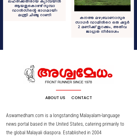
ലഹരിക്കതിരായ ക്യാമ്പയിൻ
ആയതുകൊണ്ട് സുമ്പാ
ഡാൻസിന്റെ ഭാഗമായി:
മന്ത്രി ചിഞ്ചു റാണി
കനത്ത മഴ;ബാണാസുര
സാഗർ ഡാമിന്‍റെ ഒരു ഷട്ടർ
2 മണിക്ക് തുറക്കും, അതീവ
ജാഗ്രത നിർദേശം
ABOUT US
CONTACT
Aswamedham.com is a longstanding Malayalam-language
news portal based in the United States, catering primarily to
the global Malayali diaspora. Established in 2004