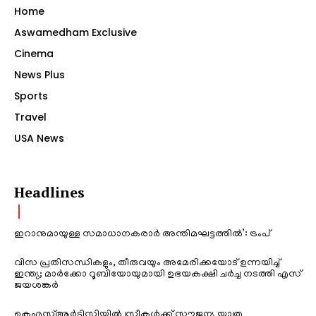
Home
Aswamedham Exclusive
Cinema
News Plus
Sports
Travel
USA News
Headlines
ഇറാനുമായുള്ള സമാധാനകരാർ അന്തിമഘട്ടത്തിൽ‌’: ട്രംപ്
വിസ പ്രതിസന്ധികളും, തീരുവയും അമേരിക്കയോട് ഉന്നയിച്ച്
ഇന്ത്യ; മാർക്കോ റൂബിയോയുമായി ഉഭയകക്ഷി ചർച്ച നടത്തി എസ്
ജയശങ്കർ
കെഎസ്ആർടിസിയിൽ സ്ത്രീകൾക്ക് സൗജന്യ യാത്ര