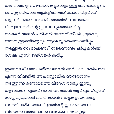
അന്താരാഷ്ട്ര സംഘടനകളുമായും ഉള്ള ബന്ധങ്ങളുടെ
സെക്രട്ടറിയായ ആർച്ച് ബിഷപ്പ് പോൾ റിച്ചർഡ്
ഗല്ലഗർ കാണാൻ കഴിഞ്ഞതിൽ സന്തോഷം.
വിശ്വാസത്തിന്റെ പ്രാധാന്യത്തെക്കുറിച്ചും
സംഘർഷങ്ങൾ പരിഹരിക്കുന്നതിന് ചർച്ചയുടെയും
നയതന്ത്രത്തിന്റെയും ആവശ്യകതയെക്കുറിച്ചും
നല്ലൊരു സംഭാഷണം” നടന്നെന്നും ചർച്ചകൾക്ക്
ശേഷം എസ്. ജയ്‌ശങ്കർ കുറിച്ചു.
ഇതാടെ ലിയോ പതിനാലാമൻ മാർപാപ്പ, മാർപാപ്പ
എന്ന നിലയിൽ അപ്പസ്തോലിക സന്ദർശനം
നടത്തുന്ന രണ്ടാമത്തെ വിദേശ രാജ്യം ഇന്ത്യ
ആയേക്കും. എതിർപ്പൊഴിവാക്കാൻ ആർഎസ്എസ്
നേതൃത്വവുമായി വത്തിക്കാൻ നാളുകളായി ചർച്ച
നടത്തിവരികയാണ്. ഇതിൻ്റെ തുടർച്ചയെന്ന
നിലയിൽ വത്തിക്കാൻ വിദേശകാര്യ മന്ത്രി