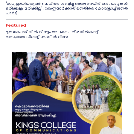
‘സ്വേച്ഛാധിപത്യത്തിനെതിരെ ശബ്ദിച്ചു കൊണ്ടേയിരിക്കും, പാറ്റകൾ
ഒരിക്കലും മരിക്കില്ല’; കേന്ദ്രസർക്കാരിനെതിരെ കോക്രോച്ച് ജനത
പാർട്ടി
Featured
മുതലപൊഴിയിൽ വീണ്ടും അപകടം; തിരയിൽപ്പെട്ട്
മത്സ്യത്തൊഴിലാളി കടലിൽ വീണു