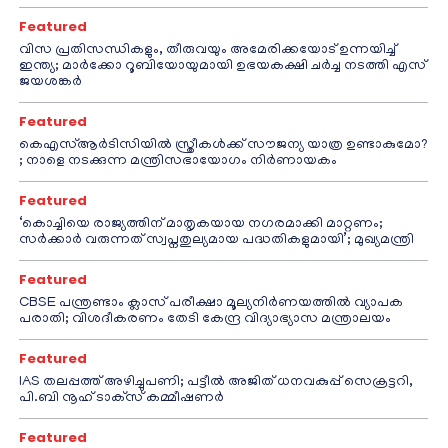
Featured
വിസ പ്രതിസന്ധികളും, തീരുവയും അമേരിക്കയോട് ഉന്നയിച്ച്
ഇന്ത്യ; മാർക്കോ റൂബിയോയുമായി ഉഭയകക്ഷി ചർച്ച നടത്തി എസ്
ജയശങ്കർ
Featured
കെഎസ്ആർടിസിയിൽ സ്ത്രീകൾക്ക് സൗജന്യ യാത്ര ഉണ്ടാകുമോ?
; നാളെ നടക്കുന്ന മന്ത്രിസഭായോഗം നിർണായകം
Featured
‘കൊച്ചിയെ രാജ്യത്തിന് മാതൃകയായ നഗരമാക്കി മാറ്റണം;
സർക്കാർ വരുന്നത് സ്വപ്നതുല്യമായ പദ്ധതികളുമായി’; മുഖ്യമന്ത്രി
Featured
CBSE പന്ത്രണ്ടാം ക്ലാസ് പരീക്ഷാ മൂല്യനിർണയത്തിൽ വ്യാപക
പരാതി; വിശദീകരണം തേടി കേന്ദ്ര വിദ്യാഭ്യാസ മന്ത്രാലയം
Featured
IAS തലപ്പത്ത് അഴിച്ചുപണി; പട്ടീല്‍ അജിത് ധനവകുപ്പ് സെക്രട്ടറി,
പി.ബി നൂഹ് ടാക്‌സ് കമ്മീഷണര്‍
Featured