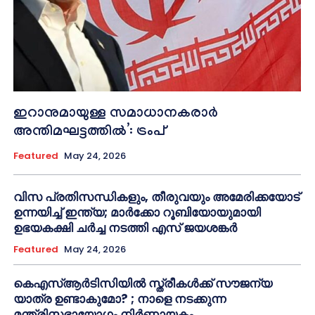
ഇറാനുമായുള്ള സമാധാനകരാർ
അന്തിമഘട്ടത്തിൽ‌’: ട്രംപ്
Featured
May 24, 2026
വിസ പ്രതിസന്ധികളും, തീരുവയും അമേരിക്കയോട്
ഉന്നയിച്ച് ഇന്ത്യ; മാർക്കോ റൂബിയോയുമായി
ഉഭയകക്ഷി ചർച്ച നടത്തി എസ് ജയശങ്കർ
Featured
May 24, 2026
കെഎസ്ആർടിസിയിൽ സ്ത്രീകൾക്ക് സൗജന്യ
യാത്ര ഉണ്ടാകുമോ? ; നാളെ നടക്കുന്ന
മന്ത്രിസഭായോഗം നിർണായകം