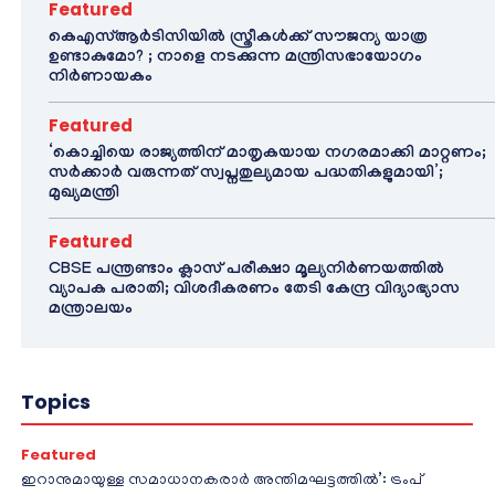
Featured
കെഎസ്ആർടിസിയിൽ സ്ത്രീകൾക്ക് സൗജന്യ യാത്ര
ഉണ്ടാകുമോ? ; നാളെ നടക്കുന്ന മന്ത്രിസഭായോഗം
നിർണായകം
Featured
‘കൊച്ചിയെ രാജ്യത്തിന് മാതൃകയായ നഗരമാക്കി മാറ്റണം;
സർക്കാർ വരുന്നത് സ്വപ്നതുല്യമായ പദ്ധതികളുമായി’;
മുഖ്യമന്ത്രി
Featured
CBSE പന്ത്രണ്ടാം ക്ലാസ് പരീക്ഷാ മൂല്യനിർണയത്തിൽ
വ്യാപക പരാതി; വിശദീകരണം തേടി കേന്ദ്ര വിദ്യാഭ്യാസ
മന്ത്രാലയം
Topics
Featured
ഇറാനുമായുള്ള സമാധാനകരാർ അന്തിമഘട്ടത്തിൽ‌’: ട്രംപ്