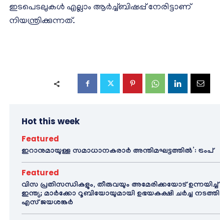
ഇടപെടലുകൾ എല്ലാം ആർച്ച്ബിഷപ്പ് നേരിട്ടാണ്
നിയന്ത്രിക്കുന്നത്.
Hot this week
Featured
ഇറാനുമായുള്ള സമാധാനകരാർ അന്തിമഘട്ടത്തിൽ‌’: ട്രംപ്
Featured
വിസ പ്രതിസന്ധികളും, തീരുവയും അമേരിക്കയോട് ഉന്നയിച്ച്
ഇന്ത്യ; മാർക്കോ റൂബിയോയുമായി ഉഭയകക്ഷി ചർച്ച നടത്തി
എസ് ജയശങ്കർ