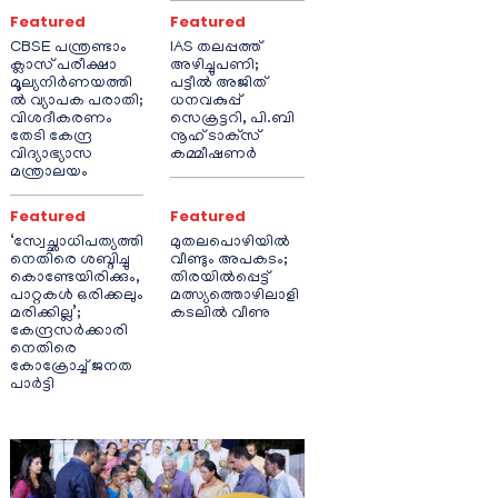
Featured
Featured
CBSE പന്ത്രണ്ടാം
IAS തലപ്പത്ത്
ക്ലാസ് പരീക്ഷാ
അഴിച്ചുപണി;
മൂല്യനിർണയത്തി
പട്ടീല്‍ അജിത്
ൽ വ്യാപക പരാതി;
ധനവകുപ്പ്
വിശദീകരണം
സെക്രട്ടറി, പി.ബി
തേടി കേന്ദ്ര
നൂഹ് ടാക്‌സ്
വിദ്യാഭ്യാസ
കമ്മീഷണര്‍
മന്ത്രാലയം
Featured
Featured
‘സ്വേച്ഛാധിപത്യത്തി
മുതലപൊഴിയിൽ
നെതിരെ ശബ്ദിച്ചു
വീണ്ടും അപകടം;
കൊണ്ടേയിരിക്കും,
തിരയിൽപ്പെട്ട്
പാറ്റകൾ ഒരിക്കലും
മത്സ്യത്തൊഴിലാളി
മരിക്കില്ല’;
കടലിൽ വീണു
കേന്ദ്രസർക്കാരി
നെതിരെ
കോക്രോച്ച് ജനത
പാർട്ടി