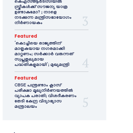
കെഎസ്ആർടിസിയിൽ
സ്ത്രീകൾക്ക് സൗജന്യ യാത്ര
ഉണ്ടാകുമോ? ; നാളെ
നടക്കുന്ന മന്ത്രിസഭായോഗം
നിർണായകം
Featured
‘കൊച്ചിയെ രാജ്യത്തിന്
മാതൃകയായ നഗരമാക്കി
മാറ്റണം; സർക്കാർ വരുന്നത്
സ്വപ്നതുല്യമായ
പദ്ധതികളുമായി’; മുഖ്യമന്ത്രി
Featured
CBSE പന്ത്രണ്ടാം ക്ലാസ്
പരീക്ഷാ മൂല്യനിർണയത്തിൽ
വ്യാപക പരാതി; വിശദീകരണം
തേടി കേന്ദ്ര വിദ്യാഭ്യാസ
മന്ത്രാലയം