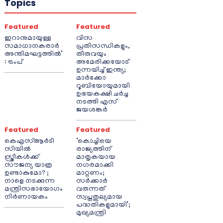
Topics
Featured
Featured
ഇറാനുമായുള്ള
വിസ
സമാധാനകരാർ
പ്രതിസന്ധികളും,
അന്തിമഘട്ടത്തിൽ‌’
തീരുവയും
: ട്രംപ്
അമേരിക്കയോട്
ഉന്നയിച്ച് ഇന്ത്യ;
മാർക്കോ
റൂബിയോയുമായി
ഉഭയകക്ഷി ചർച്ച
നടത്തി എസ്
ജയശങ്കർ
Featured
Featured
കെഎസ്ആർടി
‘കൊച്ചിയെ
സിയിൽ
രാജ്യത്തിന്
സ്ത്രീകൾക്ക്
മാതൃകയായ
സൗജന്യ യാത്ര
നഗരമാക്കി
ഉണ്ടാകുമോ? ;
മാറ്റണം;
നാളെ നടക്കുന്ന
സർക്കാർ
മന്ത്രിസഭായോഗം
വരുന്നത്
നിർണായകം
സ്വപ്നതുല്യമായ
പദ്ധതികളുമായി’;
മുഖ്യമന്ത്രി