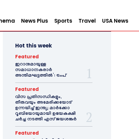
inema
News Plus
Sports
Travel
USA News
Hot this week
Featured
ഇറാനുമായുള്ള
സമാധാനകരാർ
അന്തിമഘട്ടത്തിൽ‌’: ട്രംപ്
Featured
വിസ പ്രതിസന്ധികളും,
തീരുവയും അമേരിക്കയോട്
ഉന്നയിച്ച് ഇന്ത്യ; മാർക്കോ
റൂബിയോയുമായി ഉഭയകക്ഷി
ചർച്ച നടത്തി എസ് ജയശങ്കർ
Featured