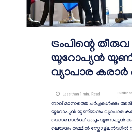
ട്രംപിന്റെ തീരുവ
യൂറോപ്യന്‍ യൂ
വ്യാപാര കരാര്‍ ഒ
Publishe
Less than 1
min.
Read
:
നാല് മാസത്തെ ചര്‍ച്ചകള്‍ക്കും അമ
യൂറോപ്യന്‍ യൂണിയനും വ്യാപാര കരാറി
ഡൊണാൾഡ് ട്രംപും യൂറോപ്യൻ
ലെയനും തമ്മിൽ സ്കോട്ട്‍ലൻഡിൽ നടത