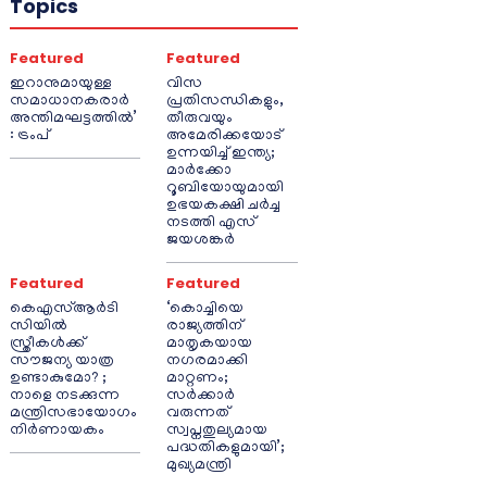
Topics
Featured
Featured
ഇറാനുമായുള്ള
വിസ
സമാധാനകരാർ
പ്രതിസന്ധികളും,
അന്തിമഘട്ടത്തിൽ‌’
തീരുവയും
: ട്രംപ്
അമേരിക്കയോട്
ഉന്നയിച്ച് ഇന്ത്യ;
മാർക്കോ
റൂബിയോയുമായി
ഉഭയകക്ഷി ചർച്ച
നടത്തി എസ്
ജയശങ്കർ
Featured
Featured
കെഎസ്ആർടി
‘കൊച്ചിയെ
സിയിൽ
രാജ്യത്തിന്
സ്ത്രീകൾക്ക്
മാതൃകയായ
സൗജന്യ യാത്ര
നഗരമാക്കി
ഉണ്ടാകുമോ? ;
മാറ്റണം;
നാളെ നടക്കുന്ന
സർക്കാർ
മന്ത്രിസഭായോഗം
വരുന്നത്
നിർണായകം
സ്വപ്നതുല്യമായ
പദ്ധതികളുമായി’;
മുഖ്യമന്ത്രി