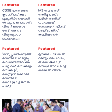
Featured
Featured
CBSE പന്ത്രണ്ടാം
IAS തലപ്പത്ത്
ക്ലാസ് പരീക്ഷാ
അഴിച്ചുപണി;
മൂല്യനിർണയത്തി
പട്ടീല്‍ അജിത്
ൽ വ്യാപക പരാതി;
ധനവകുപ്പ്
വിശദീകരണം
സെക്രട്ടറി, പി.ബി
തേടി കേന്ദ്ര
നൂഹ് ടാക്‌സ്
വിദ്യാഭ്യാസ
കമ്മീഷണര്‍
മന്ത്രാലയം
Featured
Featured
‘സ്വേച്ഛാധിപത്യത്തി
മുതലപൊഴിയിൽ
നെതിരെ ശബ്ദിച്ചു
വീണ്ടും അപകടം;
കൊണ്ടേയിരിക്കും,
തിരയിൽപ്പെട്ട്
പാറ്റകൾ ഒരിക്കലും
മത്സ്യത്തൊഴിലാളി
മരിക്കില്ല’;
കടലിൽ വീണു
കേന്ദ്രസർക്കാരി
നെതിരെ
കോക്രോച്ച് ജനത
പാർട്ടി