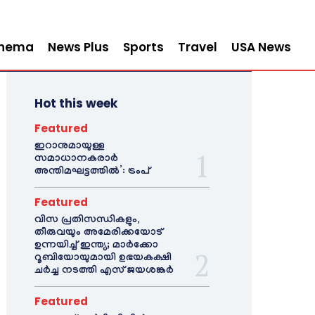
inema
News Plus
Sports
Travel
USA News
Hot this week
Featured
ഇറാനുമായുള്ള
സമാധാനകരാർ
അന്തിമഘട്ടത്തിൽ‌’: ട്രംപ്
Featured
വിസ പ്രതിസന്ധികളും,
തീരുവയും അമേരിക്കയോട്
ഉന്നയിച്ച് ഇന്ത്യ; മാർക്കോ
റൂബിയോയുമായി ഉഭയകക്ഷി
ചർച്ച നടത്തി എസ് ജയശങ്കർ
Featured