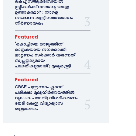
കെഎസ്ആർടിസിയിൽ
സ്ത്രീകൾക്ക് സൗജന്യ യാത്ര
ഉണ്ടാകുമോ? ; നാളെ
നടക്കുന്ന മന്ത്രിസഭായോഗം
നിർണായകം
Featured
‘കൊച്ചിയെ രാജ്യത്തിന്
മാതൃകയായ നഗരമാക്കി
മാറ്റണം; സർക്കാർ വരുന്നത്
സ്വപ്നതുല്യമായ
പദ്ധതികളുമായി’; മുഖ്യമന്ത്രി
Featured
CBSE പന്ത്രണ്ടാം ക്ലാസ്
പരീക്ഷാ മൂല്യനിർണയത്തിൽ
വ്യാപക പരാതി; വിശദീകരണം
തേടി കേന്ദ്ര വിദ്യാഭ്യാസ
മന്ത്രാലയം