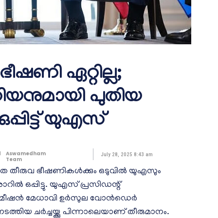
 ഭീഷണി ഏറ്റില്ല;
ണിയനുമായി പുതിയ
പ്പിട്ട് യുഎസ്
d
Aswamedham
July 28, 2025 8:43 am
Team
ിത തീരുവ ഭീഷണികള്‍ക്കും ഒടുവില്‍ യുഎസും
ല്‍ ഒപ്പിട്ടു. യുഎസ് പ്രസിഡന്റ്
 കമീഷൻ മേധാവി ഉർസുല വോൻഡെർ
്തിയ ചര്‍ച്ചയ്ക്കു പിന്നാലെയാണ് തീരുമാനം.