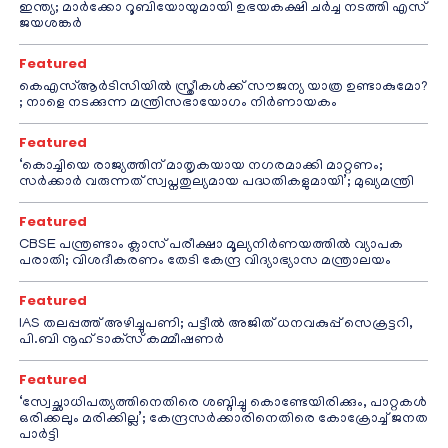
ഇന്ത്യ; മാർക്കോ റൂബിയോയുമായി ഉഭയകക്ഷി ചർച്ച നടത്തി എസ്
ജയശങ്കർ
Featured
കെഎസ്ആർടിസിയിൽ സ്ത്രീകൾക്ക് സൗജന്യ യാത്ര ഉണ്ടാകുമോ?
; നാളെ നടക്കുന്ന മന്ത്രിസഭായോഗം നിർണായകം
Featured
‘കൊച്ചിയെ രാജ്യത്തിന് മാതൃകയായ നഗരമാക്കി മാറ്റണം;
സർക്കാർ വരുന്നത് സ്വപ്നതുല്യമായ പദ്ധതികളുമായി’; മുഖ്യമന്ത്രി
Featured
CBSE പന്ത്രണ്ടാം ക്ലാസ് പരീക്ഷാ മൂല്യനിർണയത്തിൽ വ്യാപക
പരാതി; വിശദീകരണം തേടി കേന്ദ്ര വിദ്യാഭ്യാസ മന്ത്രാലയം
Featured
IAS തലപ്പത്ത് അഴിച്ചുപണി; പട്ടീല്‍ അജിത് ധനവകുപ്പ് സെക്രട്ടറി,
പി.ബി നൂഹ് ടാക്‌സ് കമ്മീഷണര്‍
Featured
‘സ്വേച്ഛാധിപത്യത്തിനെതിരെ ശബ്ദിച്ചു കൊണ്ടേയിരിക്കും, പാറ്റകൾ
ഒരിക്കലും മരിക്കില്ല’; കേന്ദ്രസർക്കാരിനെതിരെ കോക്രോച്ച് ജനത
പാർട്ടി