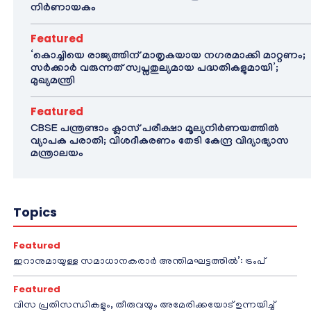
നിർണായകം
Featured
‘കൊച്ചിയെ രാജ്യത്തിന് മാതൃകയായ നഗരമാക്കി മാറ്റണം;
സർക്കാർ വരുന്നത് സ്വപ്നതുല്യമായ പദ്ധതികളുമായി’;
മുഖ്യമന്ത്രി
Featured
CBSE പന്ത്രണ്ടാം ക്ലാസ് പരീക്ഷാ മൂല്യനിർണയത്തിൽ
വ്യാപക പരാതി; വിശദീകരണം തേടി കേന്ദ്ര വിദ്യാഭ്യാസ
മന്ത്രാലയം
Topics
Featured
ഇറാനുമായുള്ള സമാധാനകരാർ അന്തിമഘട്ടത്തിൽ‌’: ട്രംപ്
Featured
വിസ പ്രതിസന്ധികളും, തീരുവയും അമേരിക്കയോട് ഉന്നയിച്ച്