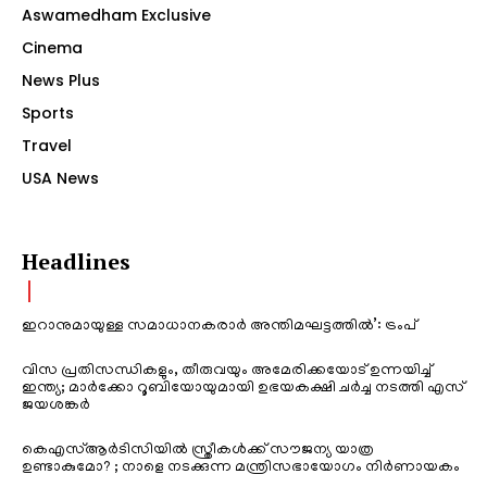
Aswamedham Exclusive
Cinema
News Plus
Sports
Travel
USA News
Headlines
ഇറാനുമായുള്ള സമാധാനകരാർ അന്തിമഘട്ടത്തിൽ‌’: ട്രംപ്
വിസ പ്രതിസന്ധികളും, തീരുവയും അമേരിക്കയോട് ഉന്നയിച്ച്
ഇന്ത്യ; മാർക്കോ റൂബിയോയുമായി ഉഭയകക്ഷി ചർച്ച നടത്തി എസ്
ജയശങ്കർ
കെഎസ്ആർടിസിയിൽ സ്ത്രീകൾക്ക് സൗജന്യ യാത്ര
ഉണ്ടാകുമോ? ; നാളെ നടക്കുന്ന മന്ത്രിസഭായോഗം നിർണായകം