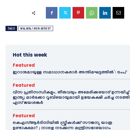
TAGS
MALAYALI NUN ARREST
Hot this week
Featured
ഇറാനുമായുള്ള സമാധാനകരാർ അന്തിമഘട്ടത്തിൽ‌’: ട്രംപ്
Featured
വിസ പ്രതിസന്ധികളും, തീരുവയും അമേരിക്കയോട് ഉന്നയിച്ച്
ഇന്ത്യ; മാർക്കോ റൂബിയോയുമായി ഉഭയകക്ഷി ചർച്ച നടത്തി
എസ് ജയശങ്കർ
Featured
കെഎസ്ആർടിസിയിൽ സ്ത്രീകൾക്ക് സൗജന്യ യാത്ര
ഉണ്ടാകുമോ? ; നാളെ നടക്കുന്ന മന്ത്രിസഭായോഗം