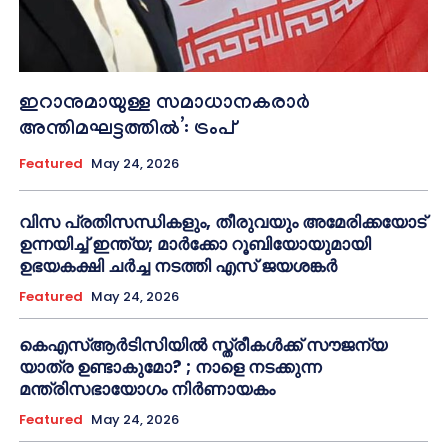
ഇറാനുമായുള്ള സമാധാനകരാർ
അന്തിമഘട്ടത്തിൽ‌’: ട്രംപ്
Featured
May 24, 2026
വിസ പ്രതിസന്ധികളും, തീരുവയും അമേരിക്കയോട്
ഉന്നയിച്ച് ഇന്ത്യ; മാർക്കോ റൂബിയോയുമായി
ഉഭയകക്ഷി ചർച്ച നടത്തി എസ് ജയശങ്കർ
Featured
May 24, 2026
കെഎസ്ആർടിസിയിൽ സ്ത്രീകൾക്ക് സൗജന്യ
യാത്ര ഉണ്ടാകുമോ? ; നാളെ നടക്കുന്ന
മന്ത്രിസഭായോഗം നിർണായകം
Featured
May 24, 2026