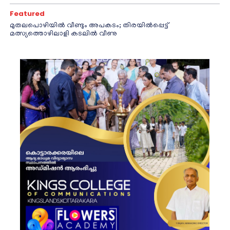
Featured
മുതലപൊഴിയിൽ വീണ്ടും അപകടം; തിരയിൽപ്പെട്ട്
മത്സ്യത്തൊഴിലാളി കടലിൽ വീണു