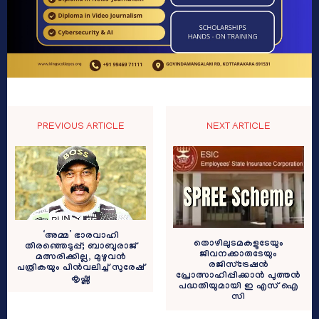
PREVIOUS ARTICLE
NEXT ARTICLE
‘അമ്മ’ ഭാരവാഹി
തൊഴിലുടമകളുടേയും
തിരഞ്ഞെടുപ്പ്; ബാബുരാജ്
ജീവനക്കാരുടേയും
മത്സരിക്കില്ല, മുഴുവൻ
രജിസ്ട്രേഷൻ
പത്രികയും പിൻവലിച്ച് സുരേഷ്
പ്രോത്സാഹിപ്പിക്കാൻ പുത്തൻ
കൃഷ്ണ
പദ്ധതിയുമായി ഇ എസ് ഐ
സി