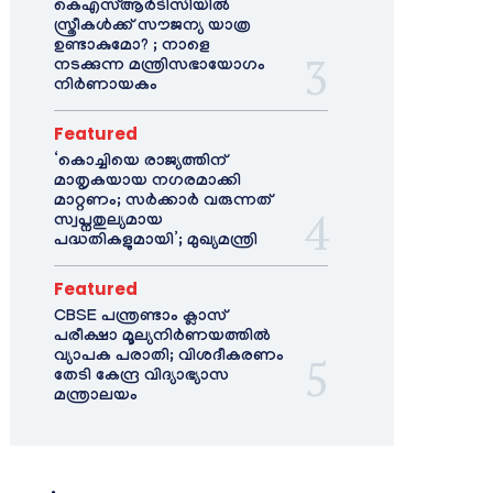
കെഎസ്ആർടിസിയിൽ
സ്ത്രീകൾക്ക് സൗജന്യ യാത്ര
ഉണ്ടാകുമോ? ; നാളെ
നടക്കുന്ന മന്ത്രിസഭായോഗം
നിർണായകം
Featured
‘കൊച്ചിയെ രാജ്യത്തിന്
മാതൃകയായ നഗരമാക്കി
മാറ്റണം; സർക്കാർ വരുന്നത്
സ്വപ്നതുല്യമായ
പദ്ധതികളുമായി’; മുഖ്യമന്ത്രി
Featured
CBSE പന്ത്രണ്ടാം ക്ലാസ്
പരീക്ഷാ മൂല്യനിർണയത്തിൽ
വ്യാപക പരാതി; വിശദീകരണം
തേടി കേന്ദ്ര വിദ്യാഭ്യാസ
മന്ത്രാലയം