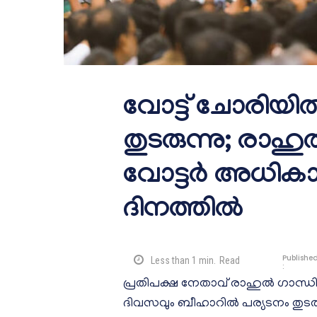
വോട്ട് ചോരിയി
തുടരുന്നു; രാഹ
വോട്ടർ അധികാർ
ദിനത്തിൽ
Publishe
Less than 1
min.
Read
:
പ്രതിപക്ഷ നേതാവ് രാഹുൽ ഗാന്ധി 
ദിവസവും ബീഹാറിൽ പര്യടനം തുടരു