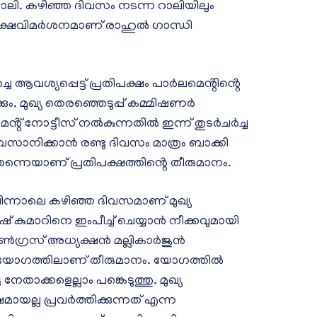
ി. കഴിഞ്ഞ ദിവസം നടന്ന റാലിയിലും
രൂക്ഷവിമർശനമാണ് രാഹുൽ ഗാന്ധി
യപ്പെട്ട് പ്രതിപക്ഷം പാർലമെൻ്റിൻ്റെ
കും. മുഖ്യ തെരഞ്ഞെടുപ്പ് കമ്മിഷണർ
െൻ്റ് നോട്ടീസ് നൽകുന്നതിൽ ഇന്ന് തുടർചർച്ച
ാനിക്കാൻ രണ്ടു ദിവസം മാത്രം ബാക്കി
തന്നെയാണ് പ്രതിപക്ഷത്തിൻ്റെ തീരുമാനം.
ന്നാലെ കഴിഞ്ഞ ദിവസമാണ് മുഖ്യ
് കുമാറിനെ ഇംപീച്ച് ചെയ്യാൻ നീക്കവുമായി
ൺഗ്രസ് അധ്യക്ഷൻ മല്ലികാർജുൻ
യോഗത്തിലാണ് തീരുമാനം. യോഗത്തിൽ
േതാക്കളെല്ലാം പങ്കെടുത്തു. മുഖ്യ
മായല്ല പ്രവർത്തിക്കുന്നത് എന്ന