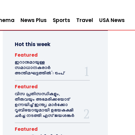
inema
News Plus
Sports
Travel
USA News
Hot this week
Featured
ഇറാനുമായുള്ള
സമാധാനകരാർ
അന്തിമഘട്ടത്തിൽ‌’: ട്രംപ്
Featured
വിസ പ്രതിസന്ധികളും,
തീരുവയും അമേരിക്കയോട്
ഉന്നയിച്ച് ഇന്ത്യ; മാർക്കോ
റൂബിയോയുമായി ഉഭയകക്ഷി
ചർച്ച നടത്തി എസ് ജയശങ്കർ
Featured