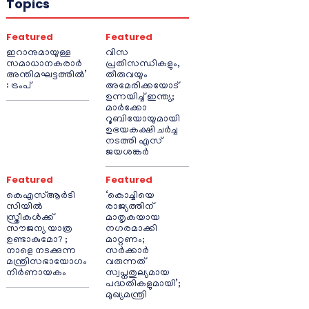
Topics
Featured
Featured
ഇറാനുമായുള്ള
വിസ
സമാധാനകരാർ
പ്രതിസന്ധികളും,
അന്തിമഘട്ടത്തിൽ‌’
തീരുവയും
: ട്രംപ്
അമേരിക്കയോട്
ഉന്നയിച്ച് ഇന്ത്യ;
മാർക്കോ
റൂബിയോയുമായി
ഉഭയകക്ഷി ചർച്ച
നടത്തി എസ്
ജയശങ്കർ
Featured
Featured
കെഎസ്ആർടി
‘കൊച്ചിയെ
സിയിൽ
രാജ്യത്തിന്
സ്ത്രീകൾക്ക്
മാതൃകയായ
സൗജന്യ യാത്ര
നഗരമാക്കി
ഉണ്ടാകുമോ? ;
മാറ്റണം;
നാളെ നടക്കുന്ന
സർക്കാർ
മന്ത്രിസഭായോഗം
വരുന്നത്
നിർണായകം
സ്വപ്നതുല്യമായ
പദ്ധതികളുമായി’;
മുഖ്യമന്ത്രി