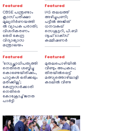
Featured
Featured
CBSE പന്ത്രണ്ടാം
IAS തലപ്പത്ത്
ക്ലാസ് പരീക്ഷാ
അഴിച്ചുപണി;
മൂല്യനിർണയത്തി
പട്ടീല്‍ അജിത്
ൽ വ്യാപക പരാതി;
ധനവകുപ്പ്
വിശദീകരണം
സെക്രട്ടറി, പി.ബി
തേടി കേന്ദ്ര
നൂഹ് ടാക്‌സ്
വിദ്യാഭ്യാസ
കമ്മീഷണര്‍
മന്ത്രാലയം
Featured
Featured
‘സ്വേച്ഛാധിപത്യത്തി
മുതലപൊഴിയിൽ
നെതിരെ ശബ്ദിച്ചു
വീണ്ടും അപകടം;
കൊണ്ടേയിരിക്കും,
തിരയിൽപ്പെട്ട്
പാറ്റകൾ ഒരിക്കലും
മത്സ്യത്തൊഴിലാളി
മരിക്കില്ല’;
കടലിൽ വീണു
കേന്ദ്രസർക്കാരി
നെതിരെ
കോക്രോച്ച് ജനത
പാർട്ടി