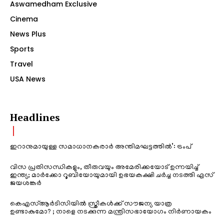
Aswamedham Exclusive
Cinema
News Plus
Sports
Travel
USA News
Headlines
ഇറാനുമായുള്ള സമാധാനകരാർ അന്തിമഘട്ടത്തിൽ‌’: ട്രംപ്
വിസ പ്രതിസന്ധികളും, തീരുവയും അമേരിക്കയോട് ഉന്നയിച്ച്
ഇന്ത്യ; മാർക്കോ റൂബിയോയുമായി ഉഭയകക്ഷി ചർച്ച നടത്തി എസ്
ജയശങ്കർ
കെഎസ്ആർടിസിയിൽ സ്ത്രീകൾക്ക് സൗജന്യ യാത്ര
ഉണ്ടാകുമോ? ; നാളെ നടക്കുന്ന മന്ത്രിസഭായോഗം നിർണായകം