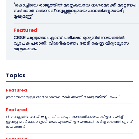
‘കൊച്ചിയെ രാജ്യത്തിന് മാതൃകയായ നഗരമാക്കി മാറ്റണം;
സർക്കാർ വരുന്നത് സ്വപ്നതുല്യമായ പദ്ധതികളുമായി’;
മുഖ്യമന്ത്രി
Featured
CBSE പന്ത്രണ്ടാം ക്ലാസ് പരീക്ഷാ മൂല്യനിർണയത്തിൽ
വ്യാപക പരാതി; വിശദീകരണം തേടി കേന്ദ്ര വിദ്യാഭ്യാസ
മന്ത്രാലയം
Topics
Featured
ഇറാനുമായുള്ള സമാധാനകരാർ അന്തിമഘട്ടത്തിൽ‌’: ട്രംപ്
Featured
വിസ പ്രതിസന്ധികളും, തീരുവയും അമേരിക്കയോട് ഉന്നയിച്ച്
ഇന്ത്യ; മാർക്കോ റൂബിയോയുമായി ഉഭയകക്ഷി ചർച്ച നടത്തി എസ്
ജയശങ്കർ