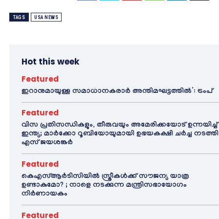
TAGS
USA NEWS
Hot this week
Featured
ഇറാനുമായുള്ള സമാധാനകരാർ അന്തിമഘട്ടത്തിൽ‌’: ട്രംപ്
Featured
വിസ പ്രതിസന്ധികളും, തീരുവയും അമേരിക്കയോട് ഉന്നയിച്ച്
ഇന്ത്യ; മാർക്കോ റൂബിയോയുമായി ഉഭയകക്ഷി ചർച്ച നടത്തി
എസ് ജയശങ്കർ
Featured
കെഎസ്ആർടിസിയിൽ സ്ത്രീകൾക്ക് സൗജന്യ യാത്ര
ഉണ്ടാകുമോ? ; നാളെ നടക്കുന്ന മന്ത്രിസഭായോഗം
നിർണായകം
Featured