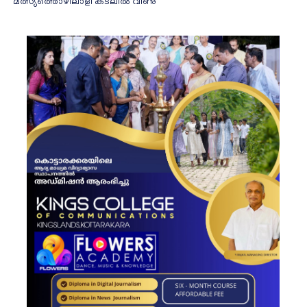
മത്സ്യത്തൊഴിലാളി കടലിൽ വീണു