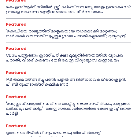
Featured
കെഎസ്ആർടിസിയിൽ സ്ത്രീകൾക്ക് സൗജന്യ യാത്ര ഉണ്ടാകുമോ?
; നാളെ നടക്കുന്ന മന്ത്രിസഭായോഗം നിർണായകം
Featured
‘കൊച്ചിയെ രാജ്യത്തിന് മാതൃകയായ നഗരമാക്കി മാറ്റണം;
സർക്കാർ വരുന്നത് സ്വപ്നതുല്യമായ പദ്ധതികളുമായി’; മുഖ്യമന്ത്രി
Featured
CBSE പന്ത്രണ്ടാം ക്ലാസ് പരീക്ഷാ മൂല്യനിർണയത്തിൽ വ്യാപക
പരാതി; വിശദീകരണം തേടി കേന്ദ്ര വിദ്യാഭ്യാസ മന്ത്രാലയം
Featured
IAS തലപ്പത്ത് അഴിച്ചുപണി; പട്ടീല്‍ അജിത് ധനവകുപ്പ് സെക്രട്ടറി,
പി.ബി നൂഹ് ടാക്‌സ് കമ്മീഷണര്‍
Featured
‘സ്വേച്ഛാധിപത്യത്തിനെതിരെ ശബ്ദിച്ചു കൊണ്ടേയിരിക്കും, പാറ്റകൾ
ഒരിക്കലും മരിക്കില്ല’; കേന്ദ്രസർക്കാരിനെതിരെ കോക്രോച്ച് ജനത
പാർട്ടി
Featured
മുതലപൊഴിയിൽ വീണ്ടും അപകടം; തിരയിൽപ്പെട്ട്