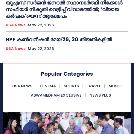
യുഎസ് സർജൻ ജനറൽ സ്ഥാനാർത്ഥി നിക്കോൾ
സഫിയർ നികുതി വെട്ടിപ്പ് വിവാദത്തിൽ; ‘വ്യാജ
കർഷക’യെന്ന് ആക്ഷേപം
USA News
May 22, 2026
HPF കൺവൻഷൻ മേയ് 29, 30 തീയതികളിൽ
USA News
May 22, 2026
Popular Categories
USA NEWS
CINEMA
SPORTS
TRAVEL
MUSIC
ASWAMEDHAM EXCLUSIVE
NEWS PLUS