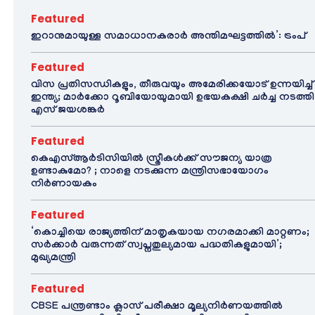
Featured
ഇറാനുമായുള്ള സമാധാനകരാർ അന്തിമഘട്ടത്തിൽ‌’: ട്രംപ്
Featured
വിസ പ്രതിസന്ധികളും, തീരുവയും അമേരിക്കയോട് ഉന്നയിച്ച്
ഇന്ത്യ; മാർക്കോ റൂബിയോയുമായി ഉഭയകക്ഷി ചർച്ച നടത്തി
എസ് ജയശങ്കർ
Featured
കെഎസ്ആർടിസിയിൽ സ്ത്രീകൾക്ക് സൗജന്യ യാത്ര
ഉണ്ടാകുമോ? ; നാളെ നടക്കുന്ന മന്ത്രിസഭായോഗം
നിർണായകം
Featured
‘കൊച്ചിയെ രാജ്യത്തിന് മാതൃകയായ നഗരമാക്കി മാറ്റണം;
സർക്കാർ വരുന്നത് സ്വപ്നതുല്യമായ പദ്ധതികളുമായി’;
മുഖ്യമന്ത്രി
Featured
CBSE പന്ത്രണ്ടാം ക്ലാസ് പരീക്ഷാ മൂല്യനിർണയത്തിൽ