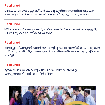
Featured
CBSE പന്ത്രണ്ടാം ക്ലാസ് പരീക്ഷാ മൂല്യനിർണയത്തിൽ വ്യാപക
പരാതി; വിശദീകരണം തേടി കേന്ദ്ര വിദ്യാഭ്യാസ മന്ത്രാലയം
Featured
IAS തലപ്പത്ത് അഴിച്ചുപണി; പട്ടീല്‍ അജിത് ധനവകുപ്പ് സെക്രട്ടറി,
പി.ബി നൂഹ് ടാക്‌സ് കമ്മീഷണര്‍
Featured
‘സ്വേച്ഛാധിപത്യത്തിനെതിരെ ശബ്ദിച്ചു കൊണ്ടേയിരിക്കും, പാറ്റകൾ
ഒരിക്കലും മരിക്കില്ല’; കേന്ദ്രസർക്കാരിനെതിരെ കോക്രോച്ച് ജനത
പാർട്ടി
Featured
മുതലപൊഴിയിൽ വീണ്ടും അപകടം; തിരയിൽപ്പെട്ട്
മത്സ്യത്തൊഴിലാളി കടലിൽ വീണു