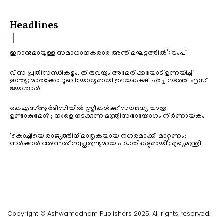
Headlines
ഇറാനുമായുള്ള സമാധാനകരാർ അന്തിമഘട്ടത്തിൽ‌’: ട്രംപ്
വിസ പ്രതിസന്ധികളും, തീരുവയും അമേരിക്കയോട് ഉന്നയിച്ച്
ഇന്ത്യ; മാർക്കോ റൂബിയോയുമായി ഉഭയകക്ഷി ചർച്ച നടത്തി എസ്
ജയശങ്കർ
കെഎസ്ആർടിസിയിൽ സ്ത്രീകൾക്ക് സൗജന്യ യാത്ര
ഉണ്ടാകുമോ? ; നാളെ നടക്കുന്ന മന്ത്രിസഭായോഗം നിർണായകം
‘കൊച്ചിയെ രാജ്യത്തിന് മാതൃകയായ നഗരമാക്കി മാറ്റണം;
സർക്കാർ വരുന്നത് സ്വപ്നതുല്യമായ പദ്ധതികളുമായി’; മുഖ്യമന്ത്രി
Copyright © Ashwamedham Publishers 2025. All rights reserved.