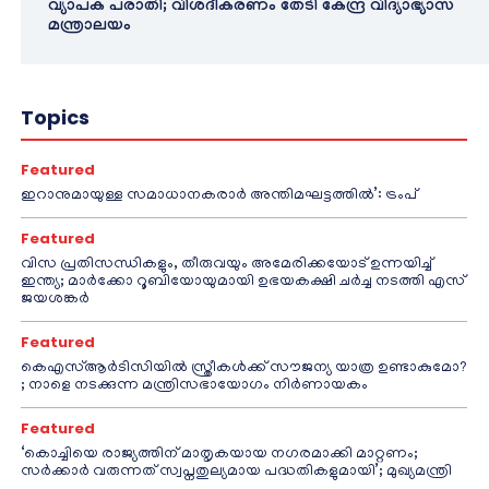
വ്യാപക പരാതി; വിശദീകരണം തേടി കേന്ദ്ര വിദ്യാഭ്യാസ
മന്ത്രാലയം
Topics
Featured
ഇറാനുമായുള്ള സമാധാനകരാർ അന്തിമഘട്ടത്തിൽ‌’: ട്രംപ്
Featured
വിസ പ്രതിസന്ധികളും, തീരുവയും അമേരിക്കയോട് ഉന്നയിച്ച്
ഇന്ത്യ; മാർക്കോ റൂബിയോയുമായി ഉഭയകക്ഷി ചർച്ച നടത്തി എസ്
ജയശങ്കർ
Featured
കെഎസ്ആർടിസിയിൽ സ്ത്രീകൾക്ക് സൗജന്യ യാത്ര ഉണ്ടാകുമോ?
; നാളെ നടക്കുന്ന മന്ത്രിസഭായോഗം നിർണായകം
Featured
‘കൊച്ചിയെ രാജ്യത്തിന് മാതൃകയായ നഗരമാക്കി മാറ്റണം;
സർക്കാർ വരുന്നത് സ്വപ്നതുല്യമായ പദ്ധതികളുമായി’; മുഖ്യമന്ത്രി