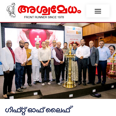
ഗിഫ്റ്റ് ഓഫ് ലൈഫ്”