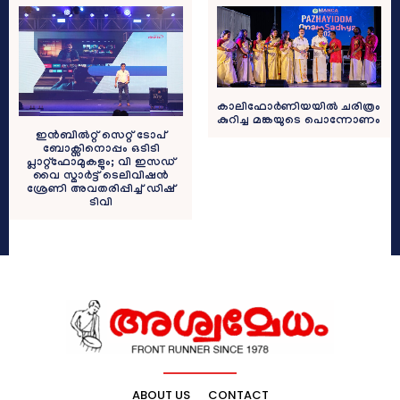
കാലിഫോർണിയയിൽ ചരിത്രം
കുറിച്ച മങ്കയുടെ പൊന്നോണം
ഇൻബിൽറ്റ് സെറ്റ് ടോപ്
ബോക്സിനൊപ്പം ഒടിടി
പ്ലാറ്റ്ഫോമുകളും; വി ഇസഡ്
വൈ സ്മാർട്ട് ടെലിവിഷൻ
ശ്രേണി അവതരിപ്പിച്ച് ഡിഷ്
ടിവി
ABOUT US
CONTACT