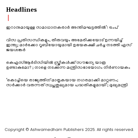
Headlines
ഇറാനുമായുള്ള സമാധാനകരാർ അന്തിമഘട്ടത്തിൽ‌’: ട്രംപ്
വിസ പ്രതിസന്ധികളും, തീരുവയും അമേരിക്കയോട് ഉന്നയിച്ച്
ഇന്ത്യ; മാർക്കോ റൂബിയോയുമായി ഉഭയകക്ഷി ചർച്ച നടത്തി എസ്
ജയശങ്കർ
കെഎസ്ആർടിസിയിൽ സ്ത്രീകൾക്ക് സൗജന്യ യാത്ര
ഉണ്ടാകുമോ? ; നാളെ നടക്കുന്ന മന്ത്രിസഭായോഗം നിർണായകം
‘കൊച്ചിയെ രാജ്യത്തിന് മാതൃകയായ നഗരമാക്കി മാറ്റണം;
സർക്കാർ വരുന്നത് സ്വപ്നതുല്യമായ പദ്ധതികളുമായി’; മുഖ്യമന്ത്രി
Copyright © Ashwamedham Publishers 2025. All rights reserved.