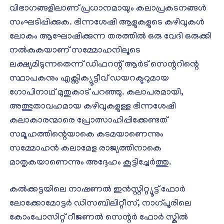
വിഭാഗങ്ങളിലാണ് പ്രധാനമായും കലാപ്രകടനങ്ങള്‍
സംഘടിപ്പിക്കുക. ഭിന്നശേഷി ആളുകളുടെ കഴിവുകൾ
ലോകം ആഘോഷിക്കുന്ന തരത്തിൽ ഒരു വേദി ഒരുക്കി
നൽകുകയാണ് സമ്മോഹനിലൂടെ
ലക്ഷ്യമിടുന്നതെന്ന് ഡിഫറന്റ് ആർട് സെന്ററിന്റെ
സ്ഥാപകനും എക്സിക്യൂട്ടീവ് ഡയറക്ടറുമായ
ഗോപിനാഥ് മുതുകാട് പറഞ്ഞു. കലാപരമായി,
അത്ഭുതാവഹമായ കഴിവുകളുള്ള ഭിന്നശേഷി
കലാകാരന്മാരെ പ്രോത്സാഹിപ്പിക്കേണ്ടത്
സമൂഹത്തിന്റെയാകെ കടമയാണെന്നും
സമ്മോഹൻ കലാമേള രാജ്യത്തിനാകെ
മാതൃകയാണെന്നും അദ്ദേഹം കൂട്ടിച്ചേർത്തു.
കൽക്കട്ടയിലെ നാഷണൽ ഇൻസ്റ്റിറ്റ്യൂട്ട് ഫോർ
ലോക്കോമോട്ടർ ഡിസബിലിറ്റീസ്, നാഗ്പൂരിലെ
കോംപോസിറ്റ് റീജണൽ സെന്റർ ഫോർ സ്കിൽ