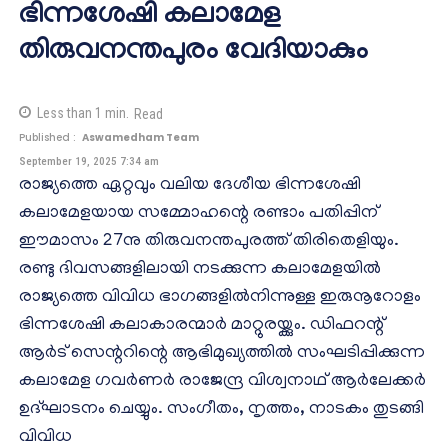
ഭിന്നശേഷി കലാമേള
തിരുവനന്തപുരം വേദിയാകും
Less than 1
min.
Read
Published :
Aswamedham Team
September 19, 2025 7:34 am
രാജ്യത്തെ ഏറ്റവും വലിയ ദേശീയ ഭിന്നശേഷി
കലാമേളയായ സമ്മോഹന്റെ രണ്ടാം പതിപ്പിന്
ഈമാസം 27നു തിരുവനന്തപുരത്ത് തിരിതെളിയും.
രണ്ടു ദിവസങ്ങളിലായി നടക്കുന്ന കലാമേളയിൽ
രാജ്യത്തെ വിവിധ ഭാഗങ്ങളിൽനിന്നുള്ള ഇരുനൂറോളം
ഭിന്നശേഷി കലാകാരന്മാർ മാറ്റുരയ്ക്കും. ഡിഫറന്റ്
ആർട് സെന്ററിന്റെ ആഭിമുഖ്യത്തിൽ സംഘടിപ്പിക്കുന്ന
കലാമേള ഗവർണർ രാജേന്ദ്ര വിശ്വനാഥ് ആർലേക്കർ
ഉദ്‌ഘാടനം ചെയ്യും. സംഗീതം, നൃത്തം, നാടകം തുടങ്ങി
വിവിധ