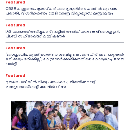
Featured
CBSE പന്ത്രണ്ടാം ക്ലാസ് പരീക്ഷാ മൂല്യനിർണയത്തിൽ വ്യാപക
പരാതി; വിശദീകരണം തേടി കേന്ദ്ര വിദ്യാഭ്യാസ മന്ത്രാലയം
Featured
IAS തലപ്പത്ത് അഴിച്ചുപണി; പട്ടീല്‍ അജിത് ധനവകുപ്പ് സെക്രട്ടറി,
പി.ബി നൂഹ് ടാക്‌സ് കമ്മീഷണര്‍
Featured
‘സ്വേച്ഛാധിപത്യത്തിനെതിരെ ശബ്ദിച്ചു കൊണ്ടേയിരിക്കും, പാറ്റകൾ
ഒരിക്കലും മരിക്കില്ല’; കേന്ദ്രസർക്കാരിനെതിരെ കോക്രോച്ച് ജനത
പാർട്ടി
Featured
മുതലപൊഴിയിൽ വീണ്ടും അപകടം; തിരയിൽപ്പെട്ട്
മത്സ്യത്തൊഴിലാളി കടലിൽ വീണു