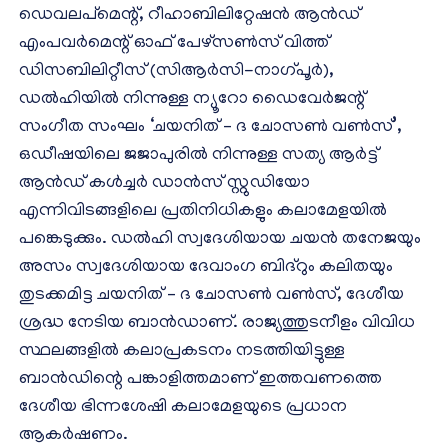
ഡെവലപ്‌മെന്റ്, റീഹാബിലിറ്റേഷൻ ആൻഡ്
എംപവർമെന്റ് ഓഫ് പേഴ്സൺസ് വിത്ത്
ഡിസബിലിറ്റീസ് (സിആർസി-നാഗ്പൂർ),
ഡൽഹിയിൽ നിന്നുള്ള ന്യൂറോ ഡൈവേർജന്റ്
സംഗീത സംഘം ‘ചയനിത് – ദ ചോസൺ വൺസ്’,
ഒഡീഷയിലെ ജജാപുരിൽ നിന്നുള്ള സത്യ ആർട്ട്
ആൻഡ് കൾച്ചർ ഡാൻസ് സ്റ്റുഡിയോ
എന്നിവിടങ്ങളിലെ പ്രതിനിധികളും കലാമേളയിൽ
പങ്കെടുക്കും. ഡൽഹി സ്വദേശിയായ ചയൻ തനേജയും
അസം സ്വദേശിയായ ദേവാംഗ ബിദ്‌റും കലിതയും
തുടക്കമിട്ട ചയനിത് – ദ ചോസൺ വൺസ്, ദേശീയ
ശ്രദ്ധ നേടിയ ബാൻഡാണ്. രാജ്യത്തുടനീളം വിവിധ
സ്ഥലങ്ങളിൽ കലാപ്രകടനം നടത്തിയിട്ടുള്ള
ബാൻഡിന്റെ പങ്കാളിത്തമാണ് ഇത്തവണത്തെ
ദേശീയ ഭിന്നശേഷി കലാമേളയുടെ പ്രധാന
ആകർഷണം.