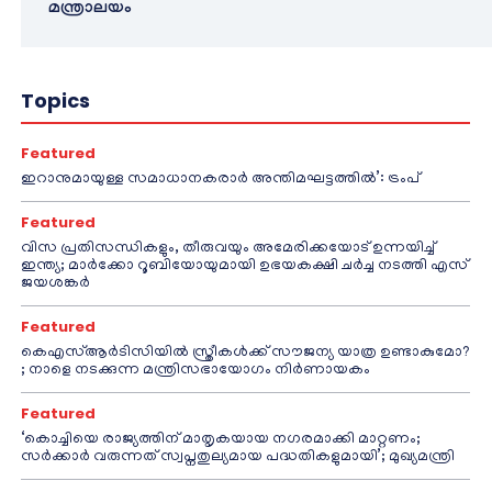
മന്ത്രാലയം
Topics
Featured
ഇറാനുമായുള്ള സമാധാനകരാർ അന്തിമഘട്ടത്തിൽ‌’: ട്രംപ്
Featured
വിസ പ്രതിസന്ധികളും, തീരുവയും അമേരിക്കയോട് ഉന്നയിച്ച്
ഇന്ത്യ; മാർക്കോ റൂബിയോയുമായി ഉഭയകക്ഷി ചർച്ച നടത്തി എസ്
ജയശങ്കർ
Featured
കെഎസ്ആർടിസിയിൽ സ്ത്രീകൾക്ക് സൗജന്യ യാത്ര ഉണ്ടാകുമോ?
; നാളെ നടക്കുന്ന മന്ത്രിസഭായോഗം നിർണായകം
Featured
‘കൊച്ചിയെ രാജ്യത്തിന് മാതൃകയായ നഗരമാക്കി മാറ്റണം;
സർക്കാർ വരുന്നത് സ്വപ്നതുല്യമായ പദ്ധതികളുമായി’; മുഖ്യമന്ത്രി