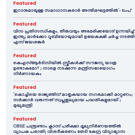
Featured
ഇറാനുമായുള്ള സമാധാനകരാർ അന്തിമഘട്ടത്തിൽ‌’: ട്രംപ്
Featured
വിസ പ്രതിസന്ധികളും, തീരുവയും അമേരിക്കയോട് ഉന്നയിച്ച്
ഇന്ത്യ; മാർക്കോ റൂബിയോയുമായി ഉഭയകക്ഷി ചർച്ച നടത്തി
എസ് ജയശങ്കർ
Featured
കെഎസ്ആർടിസിയിൽ സ്ത്രീകൾക്ക് സൗജന്യ യാത്ര
ഉണ്ടാകുമോ? ; നാളെ നടക്കുന്ന മന്ത്രിസഭായോഗം
നിർണായകം
Featured
‘കൊച്ചിയെ രാജ്യത്തിന് മാതൃകയായ നഗരമാക്കി മാറ്റണം;
സർക്കാർ വരുന്നത് സ്വപ്നതുല്യമായ പദ്ധതികളുമായി’;
മുഖ്യമന്ത്രി
Featured
CBSE പന്ത്രണ്ടാം ക്ലാസ് പരീക്ഷാ മൂല്യനിർണയത്തിൽ
വ്യാപക പരാതി; വിശദീകരണം തേടി കേന്ദ്ര വിദ്യാഭ്യാസ