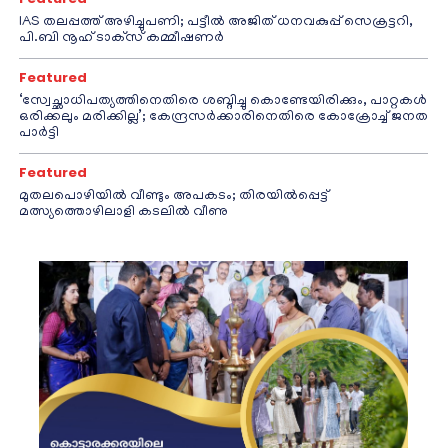
IAS തലപ്പത്ത് അഴിച്ചുപണി; പട്ടീല്‍ അജിത് ധനവകുപ്പ് സെക്രട്ടറി,
പി.ബി നൂഹ് ടാക്‌സ് കമ്മീഷണര്‍
Featured
‘സ്വേച്ഛാധിപത്യത്തിനെതിരെ ശബ്ദിച്ചു കൊണ്ടേയിരിക്കും, പാറ്റകൾ
ഒരിക്കലും മരിക്കില്ല’; കേന്ദ്രസർക്കാരിനെതിരെ കോക്രോച്ച് ജനത
പാർട്ടി
Featured
മുതലപൊഴിയിൽ വീണ്ടും അപകടം; തിരയിൽപ്പെട്ട്
മത്സ്യത്തൊഴിലാളി കടലിൽ വീണു