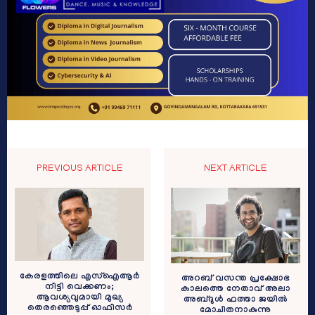
PREVIOUS ARTICLE
NEXT ARTICLE
കേരളത്തിലെ എസ്‌ഐആർ
അറബ് വസന്ത പ്രക്ഷോഭ
നീട്ടി വെക്കണം;
കാലത്തെ നേതാവ് അലാ
ആവശ്യവുമായി മുഖ്യ
അബ്ദുള്‍ ഫത്താ ജയില്‍
തെരഞ്ഞെടുപ്പ് ഓഫീസർ
മോചിതനാകുന്നു