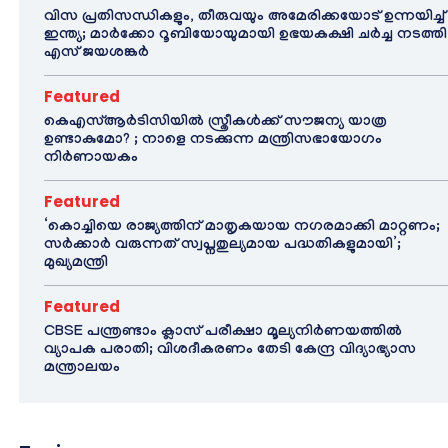
വിസ പ്രതിസന്ധികളും, തീരുവയും അമേരിക്കയോട് ഉന്നയിച്ച്
ഇന്ത്യ; മാർക്കോ റൂബിയോയുമായി ഉഭയകക്ഷി ചർച്ച നടത്തി
എസ് ജയശങ്കർ
Featured
കെഎസ്ആർടിസിയിൽ സ്ത്രീകൾക്ക് സൗജന്യ യാത്ര
ഉണ്ടാകുമോ? ; നാളെ നടക്കുന്ന മന്ത്രിസഭായോഗം
നിർണായകം
Featured
‘കൊച്ചിയെ രാജ്യത്തിന് മാതൃകയായ നഗരമാക്കി മാറ്റണം;
സർക്കാർ വരുന്നത് സ്വപ്നതുല്യമായ പദ്ധതികളുമായി’;
മുഖ്യമന്ത്രി
Featured
CBSE പന്ത്രണ്ടാം ക്ലാസ് പരീക്ഷാ മൂല്യനിർണയത്തിൽ
വ്യാപക പരാതി; വിശദീകരണം തേടി കേന്ദ്ര വിദ്യാഭ്യാസ
മന്ത്രാലയം