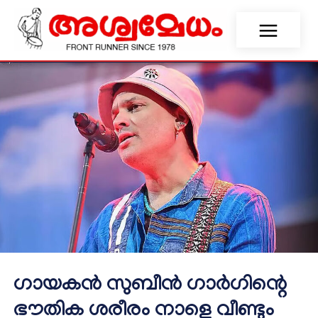
ഗായകൻ സുബീന്‍ ഗാര്‍ഗിന്റെ
ഭൗതിക ശരീരം നാളെ വീണ്ടും