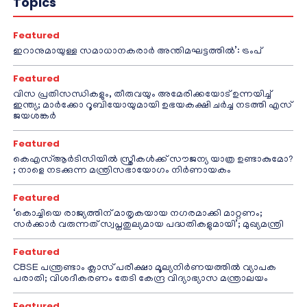
Topics
Featured
ഇറാനുമായുള്ള സമാധാനകരാർ അന്തിമഘട്ടത്തിൽ‌’: ട്രംപ്
Featured
വിസ പ്രതിസന്ധികളും, തീരുവയും അമേരിക്കയോട് ഉന്നയിച്ച്
ഇന്ത്യ; മാർക്കോ റൂബിയോയുമായി ഉഭയകക്ഷി ചർച്ച നടത്തി എസ്
ജയശങ്കർ
Featured
കെഎസ്ആർടിസിയിൽ സ്ത്രീകൾക്ക് സൗജന്യ യാത്ര ഉണ്ടാകുമോ?
; നാളെ നടക്കുന്ന മന്ത്രിസഭായോഗം നിർണായകം
Featured
‘കൊച്ചിയെ രാജ്യത്തിന് മാതൃകയായ നഗരമാക്കി മാറ്റണം;
സർക്കാർ വരുന്നത് സ്വപ്നതുല്യമായ പദ്ധതികളുമായി’; മുഖ്യമന്ത്രി
Featured
CBSE പന്ത്രണ്ടാം ക്ലാസ് പരീക്ഷാ മൂല്യനിർണയത്തിൽ വ്യാപക
പരാതി; വിശദീകരണം തേടി കേന്ദ്ര വിദ്യാഭ്യാസ മന്ത്രാലയം
Featured