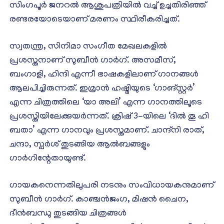
സിംഗപൂര്‍ ജനറല്‍ ആശുപത്രിയില്‍ വച്ച് ഉച്ചതിരിഞ്ഞ്
രണ്ടരയോടെയാണ് മരണം സ്ഥിരീകരിച്ചത്.
സ്വതന്ത്ര, സിനിമാ സംഗീത മേഖലകളില്‍
പ്രശസ്തനാണ് സുബീന്‍ ഗാര്‍ഗ്. അസമീസ്,
ബംഗാളി, ഹിന്ദി എന്നീ ഭാഷകളിലാണ് ഗാനങ്ങള്‍
ആലപിച്ചിരുന്നത്. ഇമ്രാന്‍ ഹഷ്മിയുടെ ‘ഗാങ്സ്റ്റര്‍’
എന്ന ചിത്രത്തിലെ ‘യാ അലി’ എന്ന ഗാനത്തിലൂടെ
പ്രശസ്തിയിലേക്കുയര്‍ന്നത്. ക്രിഷ് 3-യിലെ ‘ദില്‍ തൂ ഹി
ബതാ’ എന്ന ഗാനവും പ്രശസ്തമാണ്. ചാന്ദ്‌നി രാത്,
ചന്ദാ, സ്പര്‍ശ് തുടങ്ങിയ ആല്‍ബങ്ങളും
ഗാര്‍ഗിന്റേതായുണ്ട്.
ഗായകനെന്നതിലുപരി നടനും സംവിധായകനുമാണ്
സുബീന്‍ ഗാര്‍ഗ്. കാഞ്ചന്‍ജംഗ, മിഷന്‍ ചൈന,
ദീന്‍ബന്ധു തുടങ്ങിയ ചിത്രങ്ങള്‍