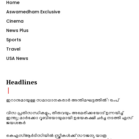
Home
Aswamedham Exclusive
Cinema
News Plus
Sports
Travel
USA News
Headlines
ഇറാനുമായുള്ള സമാധാനകരാർ അന്തിമഘട്ടത്തിൽ‌’: ട്രംപ്
വിസ പ്രതിസന്ധികളും, തീരുവയും അമേരിക്കയോട് ഉന്നയിച്ച്
ഇന്ത്യ; മാർക്കോ റൂബിയോയുമായി ഉഭയകക്ഷി ചർച്ച നടത്തി എസ്
ജയശങ്കർ
കെഎസ്ആർടിസിയിൽ സ്ത്രീകൾക്ക് സൗജന്യ യാത്ര