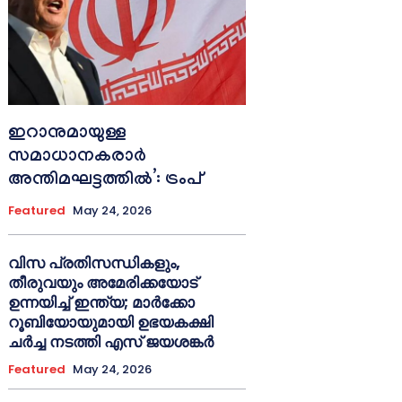
ഇറാനുമായുള്ള
സമാധാനകരാർ
അന്തിമഘട്ടത്തിൽ‌’: ട്രംപ്
Featured
May 24, 2026
വിസ പ്രതിസന്ധികളും,
തീരുവയും അമേരിക്കയോട്
ഉന്നയിച്ച് ഇന്ത്യ; മാർക്കോ
റൂബിയോയുമായി ഉഭയകക്ഷി
ചർച്ച നടത്തി എസ് ജയശങ്കർ
Featured
May 24, 2026