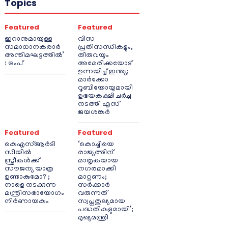
Topics
Featured
Featured
ഇറാനുമായുള്ള
വിസ
സമാധാനകരാർ
പ്രതിസന്ധികളും,
അന്തിമഘട്ടത്തിൽ‌’
തീരുവയും
: ട്രംപ്
അമേരിക്കയോട്
ഉന്നയിച്ച് ഇന്ത്യ;
മാർക്കോ
റൂബിയോയുമായി
ഉഭയകക്ഷി ചർച്ച
നടത്തി എസ്
ജയശങ്കർ
Featured
Featured
കെഎസ്ആർടി
‘കൊച്ചിയെ
സിയിൽ
രാജ്യത്തിന്
സ്ത്രീകൾക്ക്
മാതൃകയായ
സൗജന്യ യാത്ര
നഗരമാക്കി
ഉണ്ടാകുമോ? ;
മാറ്റണം;
നാളെ നടക്കുന്ന
സർക്കാർ
മന്ത്രിസഭായോഗം
വരുന്നത്
നിർണായകം
സ്വപ്നതുല്യമായ
പദ്ധതികളുമായി’;
മുഖ്യമന്ത്രി