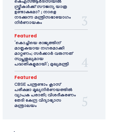
കെഎസ്ആർടിസിയിൽ
സ്ത്രീകൾക്ക് സൗജന്യ യാത്ര
ഉണ്ടാകുമോ? ; നാളെ
നടക്കുന്ന മന്ത്രിസഭായോഗം
നിർണായകം
Featured
‘കൊച്ചിയെ രാജ്യത്തിന്
മാതൃകയായ നഗരമാക്കി
മാറ്റണം; സർക്കാർ വരുന്നത്
സ്വപ്നതുല്യമായ
പദ്ധതികളുമായി’; മുഖ്യമന്ത്രി
Featured
CBSE പന്ത്രണ്ടാം ക്ലാസ്
പരീക്ഷാ മൂല്യനിർണയത്തിൽ
വ്യാപക പരാതി; വിശദീകരണം
തേടി കേന്ദ്ര വിദ്യാഭ്യാസ
മന്ത്രാലയം