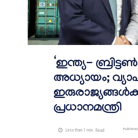
‘ഇന്ത്യ- ബ്രിട
അധ്യായം; വ്യ
ഇരുരാജ്യങ്ങൾക്
പ്രധാനമന്ത്രി
Publishe
Less than 1
min.
Read
: