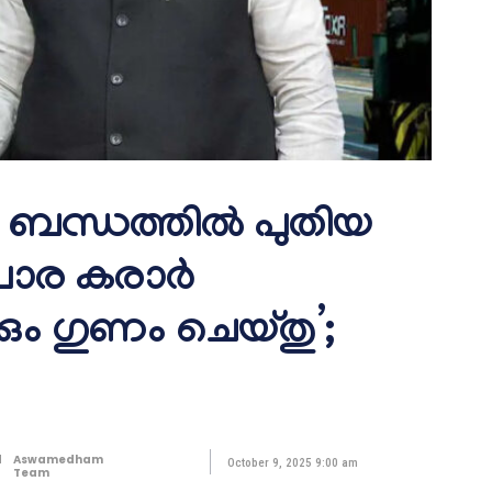
്ടൺ ബന്ധത്തിൽ പുതിയ
ാപാര കരാർ
കും ഗുണം ചെയ്തു’;
d
Aswamedham
October 9, 2025 9:00 am
Team