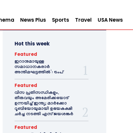
inema
News Plus
Sports
Travel
USA News
Hot this week
Featured
ഇറാനുമായുള്ള
സമാധാനകരാർ
അന്തിമഘട്ടത്തിൽ‌’: ട്രംപ്
Featured
വിസ പ്രതിസന്ധികളും,
തീരുവയും അമേരിക്കയോട്
ഉന്നയിച്ച് ഇന്ത്യ; മാർക്കോ
റൂബിയോയുമായി ഉഭയകക്ഷി
ചർച്ച നടത്തി എസ് ജയശങ്കർ
Featured