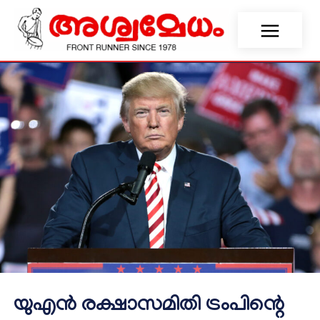
യുഎൻ രക്ഷാസമിതി ട്രംപിന്റെ