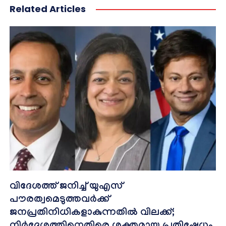
Related Articles
വിദേശത്ത് ജനിച്ച് യുഎസ്
പൗരത്വമെടുത്തവർക്ക്
ജനപ്രതിനിധികളാകുന്നതിൽ വിലക്ക്;