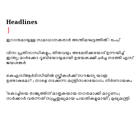
Headlines
ഇറാനുമായുള്ള സമാധാനകരാർ അന്തിമഘട്ടത്തിൽ‌’: ട്രംപ്
വിസ പ്രതിസന്ധികളും, തീരുവയും അമേരിക്കയോട് ഉന്നയിച്ച്
ഇന്ത്യ; മാർക്കോ റൂബിയോയുമായി ഉഭയകക്ഷി ചർച്ച നടത്തി എസ്
ജയശങ്കർ
കെഎസ്ആർടിസിയിൽ സ്ത്രീകൾക്ക് സൗജന്യ യാത്ര
ഉണ്ടാകുമോ? ; നാളെ നടക്കുന്ന മന്ത്രിസഭായോഗം നിർണായകം
‘കൊച്ചിയെ രാജ്യത്തിന് മാതൃകയായ നഗരമാക്കി മാറ്റണം;
സർക്കാർ വരുന്നത് സ്വപ്നതുല്യമായ പദ്ധതികളുമായി’; മുഖ്യമന്ത്രി