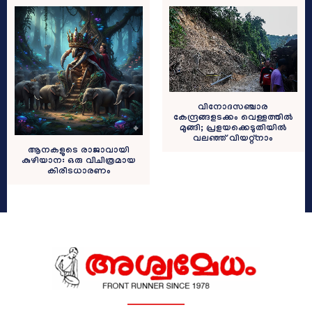
വിനോദസഞ്ചാര
കേന്ദ്രങ്ങളടക്കം വെള്ളത്തിൽ
മുങ്ങി; പ്രളയക്കെടുതിയിൽ
വലഞ്ഞ് വിയറ്റ്നാം
ആനകളുടെ രാജാവായി
കുഴിയാന: ഒരു വിചിത്രമായ
കിരീടധാരണം