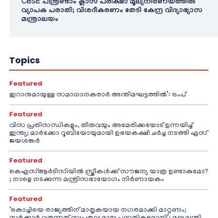
CBSE പന്ത്രണ്ടാം ക്ലാസ് പരീക്ഷാ മൂല്യനിർണയത്തിൽ
വ്യാപക പരാതി; വിശദീകരണം തേടി കേന്ദ്ര വിദ്യാഭ്യാസ
മന്ത്രാലയം
Topics
Featured
ഇറാനുമായുള്ള സമാധാനകരാർ അന്തിമഘട്ടത്തിൽ‌’: ട്രംപ്
Featured
വിസ പ്രതിസന്ധികളും, തീരുവയും അമേരിക്കയോട് ഉന്നയിച്ച്
ഇന്ത്യ; മാർക്കോ റൂബിയോയുമായി ഉഭയകക്ഷി ചർച്ച നടത്തി എസ്
ജയശങ്കർ
Featured
കെഎസ്ആർടിസിയിൽ സ്ത്രീകൾക്ക് സൗജന്യ യാത്ര ഉണ്ടാകുമോ?
; നാളെ നടക്കുന്ന മന്ത്രിസഭായോഗം നിർണായകം
Featured
‘കൊച്ചിയെ രാജ്യത്തിന് മാതൃകയായ നഗരമാക്കി മാറ്റണം;