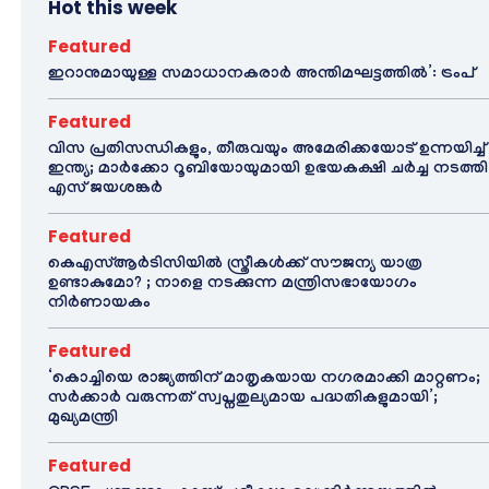
Hot this week
Featured
ഇറാനുമായുള്ള സമാധാനകരാർ അന്തിമഘട്ടത്തിൽ‌’: ട്രംപ്
Featured
വിസ പ്രതിസന്ധികളും, തീരുവയും അമേരിക്കയോട് ഉന്നയിച്ച്
ഇന്ത്യ; മാർക്കോ റൂബിയോയുമായി ഉഭയകക്ഷി ചർച്ച നടത്തി
എസ് ജയശങ്കർ
Featured
കെഎസ്ആർടിസിയിൽ സ്ത്രീകൾക്ക് സൗജന്യ യാത്ര
ഉണ്ടാകുമോ? ; നാളെ നടക്കുന്ന മന്ത്രിസഭായോഗം
നിർണായകം
Featured
‘കൊച്ചിയെ രാജ്യത്തിന് മാതൃകയായ നഗരമാക്കി മാറ്റണം;
സർക്കാർ വരുന്നത് സ്വപ്നതുല്യമായ പദ്ധതികളുമായി’;
മുഖ്യമന്ത്രി
Featured