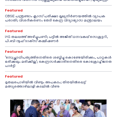
സർക്കാർ വരുന്നത് സ്വപ്നതുല്യമായ പദ്ധതികളുമായി’; മുഖ്യമന്ത്രി
Featured
CBSE പന്ത്രണ്ടാം ക്ലാസ് പരീക്ഷാ മൂല്യനിർണയത്തിൽ വ്യാപക
പരാതി; വിശദീകരണം തേടി കേന്ദ്ര വിദ്യാഭ്യാസ മന്ത്രാലയം
Featured
IAS തലപ്പത്ത് അഴിച്ചുപണി; പട്ടീല്‍ അജിത് ധനവകുപ്പ് സെക്രട്ടറി,
പി.ബി നൂഹ് ടാക്‌സ് കമ്മീഷണര്‍
Featured
‘സ്വേച്ഛാധിപത്യത്തിനെതിരെ ശബ്ദിച്ചു കൊണ്ടേയിരിക്കും, പാറ്റകൾ
ഒരിക്കലും മരിക്കില്ല’; കേന്ദ്രസർക്കാരിനെതിരെ കോക്രോച്ച് ജനത
പാർട്ടി
Featured
മുതലപൊഴിയിൽ വീണ്ടും അപകടം; തിരയിൽപ്പെട്ട്
മത്സ്യത്തൊഴിലാളി കടലിൽ വീണു