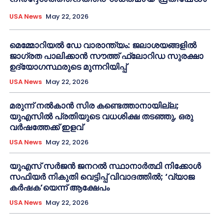
നിർദ്ദേശത്തിനെതിരെ ശക്തമായ പ്രതിഷേധം
USA News
May 22, 2026
മെമ്മോറിയൽ ഡേ വാരാന്ത്യം: ജലാശയങ്ങളിൽ
ജാഗ്രത പാലിക്കാൻ സൗത്ത് ഫ്ലോറിഡ സുരക്ഷാ
ഉദ്യോഗസ്ഥരുടെ മുന്നറിയിപ്പ്
USA News
May 22, 2026
മരുന്ന് നൽകാൻ സിര കണ്ടെത്താനായില്ല;
യുഎസിൽ പ്രതിയുടെ വധശിക്ഷ തടഞ്ഞു, ഒരു
വർഷത്തേക്ക് ഇളവ്
USA News
May 22, 2026
യുഎസ് സർജൻ ജനറൽ സ്ഥാനാർത്ഥി നിക്കോൾ
സഫിയർ നികുതി വെട്ടിപ്പ് വിവാദത്തിൽ; ‘വ്യാജ
കർഷക’യെന്ന് ആക്ഷേപം
USA News
May 22, 2026