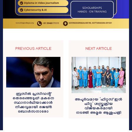
PREVIOUS ARTICLE
NEXT ARTICLE
ബ്രസീൽ പ്രസിഡൻ്റ്
തെരഞ്ഞെടുപ്പ്: മകനെ
അപൂർവമായ ‘ഫീറ്റസ് ഇന്‍
സ്ഥാനാർഥിയാക്കാൻ
ഫീറ്റു’ ശസ്ത്രക്രിയ
നീക്കവുമായി ജെയ്ർ
വിജയകരമായി
ബോള്‍സനാരോ
നടത്തി അമൃത ആശുപത്രി