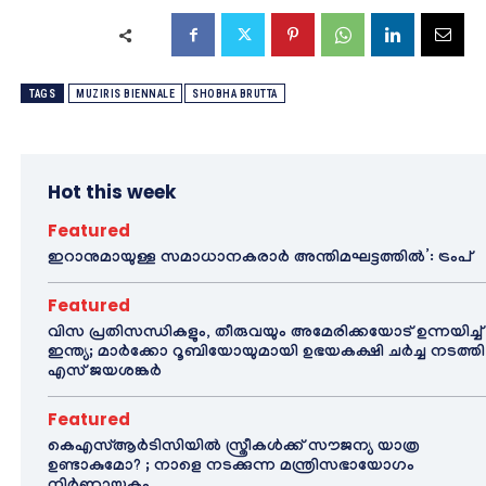
TAGS
MUZIRIS BIENNALE
SHOBHA BRUTTA
Hot this week
Featured
ഇറാനുമായുള്ള സമാധാനകരാർ അന്തിമഘട്ടത്തിൽ‌’: ട്രംപ്
Featured
വിസ പ്രതിസന്ധികളും, തീരുവയും അമേരിക്കയോട് ഉന്നയിച്ച്
ഇന്ത്യ; മാർക്കോ റൂബിയോയുമായി ഉഭയകക്ഷി ചർച്ച നടത്തി
എസ് ജയശങ്കർ
Featured
കെഎസ്ആർടിസിയിൽ സ്ത്രീകൾക്ക് സൗജന്യ യാത്ര
ഉണ്ടാകുമോ? ; നാളെ നടക്കുന്ന മന്ത്രിസഭായോഗം