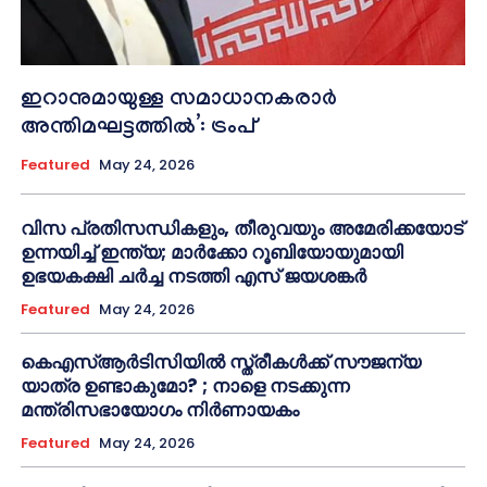
ഇറാനുമായുള്ള സമാധാനകരാർ
അന്തിമഘട്ടത്തിൽ‌’: ട്രംപ്
Featured
May 24, 2026
വിസ പ്രതിസന്ധികളും, തീരുവയും അമേരിക്കയോട്
ഉന്നയിച്ച് ഇന്ത്യ; മാർക്കോ റൂബിയോയുമായി
ഉഭയകക്ഷി ചർച്ച നടത്തി എസ് ജയശങ്കർ
Featured
May 24, 2026
കെഎസ്ആർടിസിയിൽ സ്ത്രീകൾക്ക് സൗജന്യ
യാത്ര ഉണ്ടാകുമോ? ; നാളെ നടക്കുന്ന
മന്ത്രിസഭായോഗം നിർണായകം
Featured
May 24, 2026