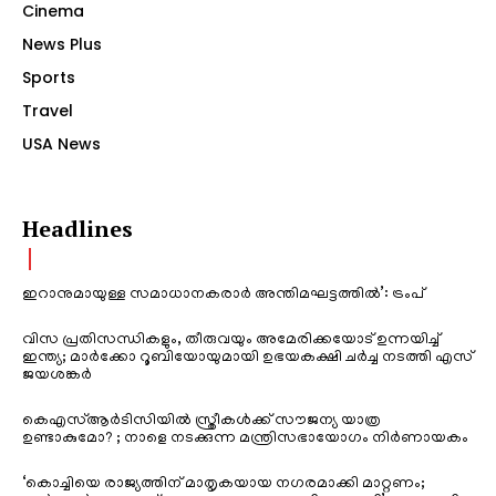
Cinema
News Plus
Sports
Travel
USA News
Headlines
ഇറാനുമായുള്ള സമാധാനകരാർ അന്തിമഘട്ടത്തിൽ‌’: ട്രംപ്
വിസ പ്രതിസന്ധികളും, തീരുവയും അമേരിക്കയോട് ഉന്നയിച്ച്
ഇന്ത്യ; മാർക്കോ റൂബിയോയുമായി ഉഭയകക്ഷി ചർച്ച നടത്തി എസ്
ജയശങ്കർ
കെഎസ്ആർടിസിയിൽ സ്ത്രീകൾക്ക് സൗജന്യ യാത്ര
ഉണ്ടാകുമോ? ; നാളെ നടക്കുന്ന മന്ത്രിസഭായോഗം നിർണായകം
‘കൊച്ചിയെ രാജ്യത്തിന് മാതൃകയായ നഗരമാക്കി മാറ്റണം;