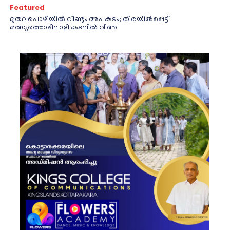
Featured
മുതലപൊഴിയിൽ വീണ്ടും അപകടം; തിരയിൽപ്പെട്ട്
മത്സ്യത്തൊഴിലാളി കടലിൽ വീണു