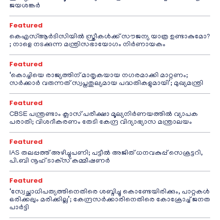
ജയശങ്കർ
Featured
കെഎസ്ആർടിസിയിൽ സ്ത്രീകൾക്ക് സൗജന്യ യാത്ര ഉണ്ടാകുമോ?
; നാളെ നടക്കുന്ന മന്ത്രിസഭായോഗം നിർണായകം
Featured
‘കൊച്ചിയെ രാജ്യത്തിന് മാതൃകയായ നഗരമാക്കി മാറ്റണം;
സർക്കാർ വരുന്നത് സ്വപ്നതുല്യമായ പദ്ധതികളുമായി’; മുഖ്യമന്ത്രി
Featured
CBSE പന്ത്രണ്ടാം ക്ലാസ് പരീക്ഷാ മൂല്യനിർണയത്തിൽ വ്യാപക
പരാതി; വിശദീകരണം തേടി കേന്ദ്ര വിദ്യാഭ്യാസ മന്ത്രാലയം
Featured
IAS തലപ്പത്ത് അഴിച്ചുപണി; പട്ടീല്‍ അജിത് ധനവകുപ്പ് സെക്രട്ടറി,
പി.ബി നൂഹ് ടാക്‌സ് കമ്മീഷണര്‍
Featured
‘സ്വേച്ഛാധിപത്യത്തിനെതിരെ ശബ്ദിച്ചു കൊണ്ടേയിരിക്കും, പാറ്റകൾ
ഒരിക്കലും മരിക്കില്ല’; കേന്ദ്രസർക്കാരിനെതിരെ കോക്രോച്ച് ജനത
പാർട്ടി