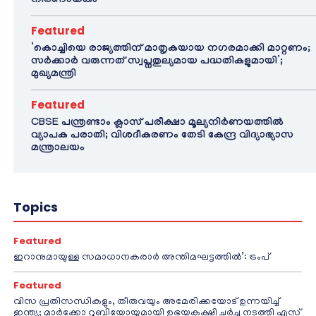
നിർണായകം
Featured
‘കൊച്ചിയെ രാജ്യത്തിന് മാതൃകയായ നഗരമാക്കി മാറ്റണം;
സർക്കാർ വരുന്നത് സ്വപ്നതുല്യമായ പദ്ധതികളുമായി’;
മുഖ്യമന്ത്രി
Featured
CBSE പന്ത്രണ്ടാം ക്ലാസ് പരീക്ഷാ മൂല്യനിർണയത്തിൽ
വ്യാപക പരാതി; വിശദീകരണം തേടി കേന്ദ്ര വിദ്യാഭ്യാസ
മന്ത്രാലയം
Topics
Featured
ഇറാനുമായുള്ള സമാധാനകരാർ അന്തിമഘട്ടത്തിൽ‌’: ട്രംപ്
Featured
വിസ പ്രതിസന്ധികളും, തീരുവയും അമേരിക്കയോട് ഉന്നയിച്ച്
ഇന്ത്യ; മാർക്കോ റൂബിയോയുമായി ഉഭയകക്ഷി ചർച്ച നടത്തി എസ്