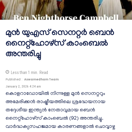
മുൻ യുഎസ് സെനറ്റർ ബെൻ
നൈറ്റ്‌ഹോഴ്‌സ് കാംബെൽ
അന്തരിച്ചു
Less than 1
min.
Read
Published :
Aswamedham Team
January 2, 2026 4:24 am
കൊളറാഡോയിൽ നിന്നുള്ള മുൻ സെനറ്ററും
അമേരിക്കൻ രാഷ്ട്രീയത്തിലെ ശ്രദ്ധേയനായ
തദ്ദേശീയ ഇന്ത്യൻ നേതാവുമായ ബെൻ
നൈറ്റ്‌ഹോഴ്‌സ് കാംബെൽ (92) അന്തരിച്ചു.
വാർദ്ധക്യസഹജമായ കാരണങ്ങളാൽ ചൊവ്വാഴ്ച