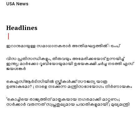
USA News
Headlines
ഇറാനുമായുള്ള സമാധാനകരാർ അന്തിമഘട്ടത്തിൽ‌’: ട്രംപ്
വിസ പ്രതിസന്ധികളും, തീരുവയും അമേരിക്കയോട് ഉന്നയിച്ച്
ഇന്ത്യ; മാർക്കോ റൂബിയോയുമായി ഉഭയകക്ഷി ചർച്ച നടത്തി എസ്
ജയശങ്കർ
കെഎസ്ആർടിസിയിൽ സ്ത്രീകൾക്ക് സൗജന്യ യാത്ര
ഉണ്ടാകുമോ? ; നാളെ നടക്കുന്ന മന്ത്രിസഭായോഗം നിർണായകം
‘കൊച്ചിയെ രാജ്യത്തിന് മാതൃകയായ നഗരമാക്കി മാറ്റണം;
സർക്കാർ വരുന്നത് സ്വപ്നതുല്യമായ പദ്ധതികളുമായി’; മുഖ്യമന്ത്രി