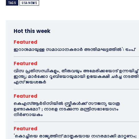
TAGS
USA NEWS
Hot this week
Featured
ഇറാനുമായുള്ള സമാധാനകരാർ അന്തിമഘട്ടത്തിൽ‌’: ട്രംപ്
Featured
വിസ പ്രതിസന്ധികളും, തീരുവയും അമേരിക്കയോട് ഉന്നയിച്ച്
ഇന്ത്യ; മാർക്കോ റൂബിയോയുമായി ഉഭയകക്ഷി ചർച്ച നടത്തി
എസ് ജയശങ്കർ
Featured
കെഎസ്ആർടിസിയിൽ സ്ത്രീകൾക്ക് സൗജന്യ യാത്ര
ഉണ്ടാകുമോ? ; നാളെ നടക്കുന്ന മന്ത്രിസഭായോഗം
നിർണായകം
Featured
‘കൊച്ചിയെ രാജ്യത്തിന് മാതൃകയായ നഗരമാക്കി മാറ്റണം;