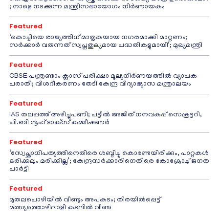
; നാളെ നടക്കുന്ന മന്ത്രിസഭായോഗം നിർണായകം
Featured
‘കൊച്ചിയെ രാജ്യത്തിന് മാതൃകയായ നഗരമാക്കി മാറ്റണം;
സർക്കാർ വരുന്നത് സ്വപ്നതുല്യമായ പദ്ധതികളുമായി’; മുഖ്യമന്ത്രി
Featured
CBSE പന്ത്രണ്ടാം ക്ലാസ് പരീക്ഷാ മൂല്യനിർണയത്തിൽ വ്യാപക
പരാതി; വിശദീകരണം തേടി കേന്ദ്ര വിദ്യാഭ്യാസ മന്ത്രാലയം
Featured
IAS തലപ്പത്ത് അഴിച്ചുപണി; പട്ടീല്‍ അജിത് ധനവകുപ്പ് സെക്രട്ടറി,
പി.ബി നൂഹ് ടാക്‌സ് കമ്മീഷണര്‍
Featured
‘സ്വേച്ഛാധിപത്യത്തിനെതിരെ ശബ്ദിച്ചു കൊണ്ടേയിരിക്കും, പാറ്റകൾ
ഒരിക്കലും മരിക്കില്ല’; കേന്ദ്രസർക്കാരിനെതിരെ കോക്രോച്ച് ജനത
പാർട്ടി
Featured
മുതലപൊഴിയിൽ വീണ്ടും അപകടം; തിരയിൽപ്പെട്ട്
മത്സ്യത്തൊഴിലാളി കടലിൽ വീണു