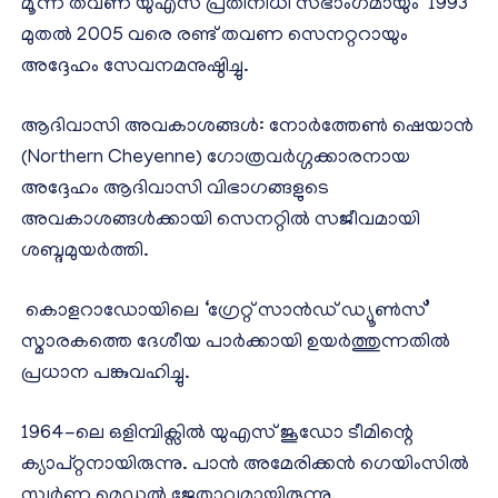
മൂന്ന് തവണ യുഎസ് പ്രതിനിധി സഭാംഗമായും 1993
മുതൽ 2005 വരെ രണ്ട് തവണ സെനറ്ററായും
അദ്ദേഹം സേവനമനുഷ്ഠിച്ചു.
ആദിവാസി അവകാശങ്ങൾ: നോർത്തേൺ ഷെയാൻ
(Northern Cheyenne) ഗോത്രവർഗ്ഗക്കാരനായ
അദ്ദേഹം ആദിവാസി വിഭാഗങ്ങളുടെ
അവകാശങ്ങൾക്കായി സെനറ്റിൽ സജീവമായി
ശബ്ദമുയർത്തി.
കൊളറാഡോയിലെ ‘ഗ്രേറ്റ് സാൻഡ് ഡ്യൂൺസ്’
സ്മാരകത്തെ ദേശീയ പാർക്കായി ഉയർത്തുന്നതിൽ
പ്രധാന പങ്കുവഹിച്ചു.
1964-ലെ ഒളിമ്പിക്സിൽ യുഎസ് ജൂഡോ ടീമിന്റെ
ക്യാപ്റ്റനായിരുന്നു. പാൻ അമേരിക്കൻ ഗെയിംസിൽ
സ്വർണ്ണ മെഡൽ ജേതാവുമായിരുന്നു.