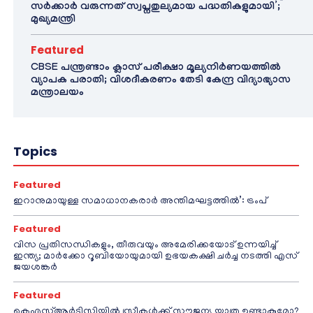
സർക്കാർ വരുന്നത് സ്വപ്നതുല്യമായ പദ്ധതികളുമായി’;
മുഖ്യമന്ത്രി
Featured
CBSE പന്ത്രണ്ടാം ക്ലാസ് പരീക്ഷാ മൂല്യനിർണയത്തിൽ
വ്യാപക പരാതി; വിശദീകരണം തേടി കേന്ദ്ര വിദ്യാഭ്യാസ
മന്ത്രാലയം
Topics
Featured
ഇറാനുമായുള്ള സമാധാനകരാർ അന്തിമഘട്ടത്തിൽ‌’: ട്രംപ്
Featured
വിസ പ്രതിസന്ധികളും, തീരുവയും അമേരിക്കയോട് ഉന്നയിച്ച്
ഇന്ത്യ; മാർക്കോ റൂബിയോയുമായി ഉഭയകക്ഷി ചർച്ച നടത്തി എസ്
ജയശങ്കർ
Featured
കെഎസ്ആർടിസിയിൽ സ്ത്രീകൾക്ക് സൗജന്യ യാത്ര ഉണ്ടാകുമോ?