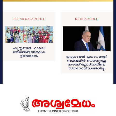
PREVIOUS ARTICLE
NEXT ARTICLE
ഹ്യൂസ്റ്റണിൽ ഫാമിലി
ബോണ്ടിങ് വാർഷിക
ഉത്‌ഘാടനം
ഇസ്രായേൽ പ്രധാനമന്ത്രി
ബെഞ്ചമിൻ നെതന്യാഹു
സൗത്ത് ഫ്ലോറിഡയിലെ
സിനഗോഗ് സന്ദർശിച്ചു