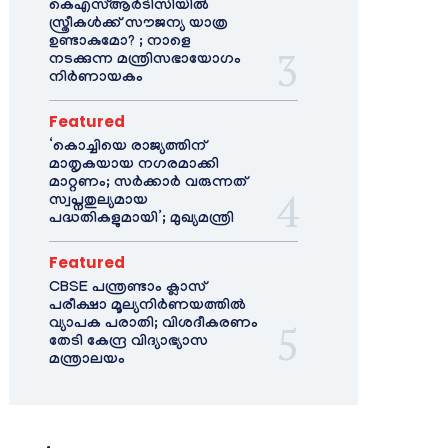
കെഎസ്ആർടിസിയിൽ
സ്ത്രീകൾക്ക് സൗജന്യ യാത്ര
ഉണ്ടാകുമോ? ; നാളെ
നടക്കുന്ന മന്ത്രിസഭായോഗം
നിർണായകം
Featured
‘കൊച്ചിയെ രാജ്യത്തിന്
മാതൃകയായ നഗരമാക്കി
മാറ്റണം; സർക്കാർ വരുന്നത്
സ്വപ്നതുല്യമായ
പദ്ധതികളുമായി’; മുഖ്യമന്ത്രി
Featured
CBSE പന്ത്രണ്ടാം ക്ലാസ്
പരീക്ഷാ മൂല്യനിർണയത്തിൽ
വ്യാപക പരാതി; വിശദീകരണം
തേടി കേന്ദ്ര വിദ്യാഭ്യാസ
മന്ത്രാലയം