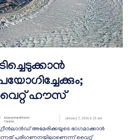
ിച്ചെടുക്കാൻ
ോഗിച്ചേക്കും;
ൈറ്റ് ഹൗസ്
d
Aswamedham
January 7, 2026 6:25 am
Team
 ഗ്രീൻലാൻഡ് അമേരിക്കയുടെ ഭാഗമാക്കാൻ
ന്നത് പരിഗണനയിലാണെന്ന് വൈറ്റ്