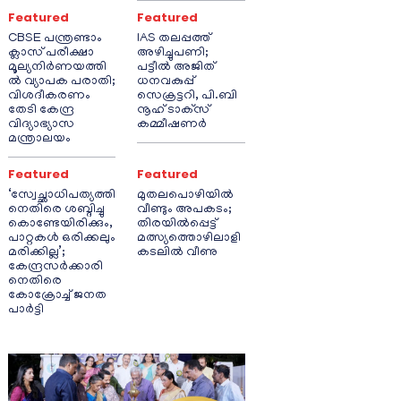
Featured
Featured
CBSE പന്ത്രണ്ടാം
IAS തലപ്പത്ത്
ക്ലാസ് പരീക്ഷാ
അഴിച്ചുപണി;
മൂല്യനിർണയത്തി
പട്ടീല്‍ അജിത്
ൽ വ്യാപക പരാതി;
ധനവകുപ്പ്
വിശദീകരണം
സെക്രട്ടറി, പി.ബി
തേടി കേന്ദ്ര
നൂഹ് ടാക്‌സ്
വിദ്യാഭ്യാസ
കമ്മീഷണര്‍
മന്ത്രാലയം
Featured
Featured
‘സ്വേച്ഛാധിപത്യത്തി
മുതലപൊഴിയിൽ
നെതിരെ ശബ്ദിച്ചു
വീണ്ടും അപകടം;
കൊണ്ടേയിരിക്കും,
തിരയിൽപ്പെട്ട്
പാറ്റകൾ ഒരിക്കലും
മത്സ്യത്തൊഴിലാളി
മരിക്കില്ല’;
കടലിൽ വീണു
കേന്ദ്രസർക്കാരി
നെതിരെ
കോക്രോച്ച് ജനത
പാർട്ടി