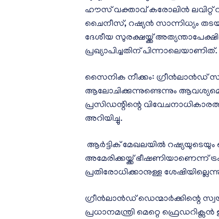
ഹൗസ് വക്താവ് കരോലിൻ ലവിറ്റ് വ
ചൈനീസ്, റഷ്യൻ സാന്നിധ്യം തട
ദേശീയ സുരക്ഷയ്ക്ക് അത്യന്താപേക
പ്രഖ്യാപിച്ചതിന് പിന്നാലെയാണിത്.
സൈനിക നീക്കം: ഗ്രീൻലാൻഡ് സ്
ആലോചിക്കുന്നുണ്ടെന്നും ആവശ്യമ
പ്രസിഡന്റിന്റെ വിവേചനാധികാരത്ത
അറിയിച്ചു.
ആർട്ടിക് മേഖലയിൽ റഷ്യയുടെയും 
അമേരിക്കയ്ക്ക് ഭീഷണിയാണെന്ന് ട്ര
പ്രതിരോധിക്കാനുള്ള ശേഷിയില്ലെന്നും
ഗ്രീൻലാൻഡ് ഡെന്മാർക്കിന്റെ സ്
പ്രധാനമന്ത്രി മെറ്റെ ഫ്രെഡറിക്