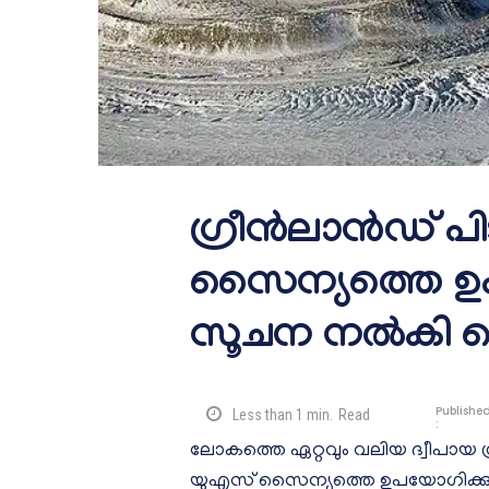
ഗ്രീൻലാൻഡ് പിട
സൈന്യത്തെ ഉപയ
സൂചന നൽകി വ
Publishe
Less than 1
min.
Read
:
ലോകത്തെ ഏറ്റവും വലിയ ദ്വീപായ
യുഎസ് സൈന്യത്തെ ഉപയോഗിക്കു