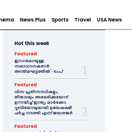
inema
News Plus
Sports
Travel
USA News
Hot this week
Featured
ഇറാനുമായുള്ള
സമാധാനകരാർ
അന്തിമഘട്ടത്തിൽ‌’: ട്രംപ്
Featured
വിസ പ്രതിസന്ധികളും,
തീരുവയും അമേരിക്കയോട്
ഉന്നയിച്ച് ഇന്ത്യ; മാർക്കോ
റൂബിയോയുമായി ഉഭയകക്ഷി
ചർച്ച നടത്തി എസ് ജയശങ്കർ
Featured