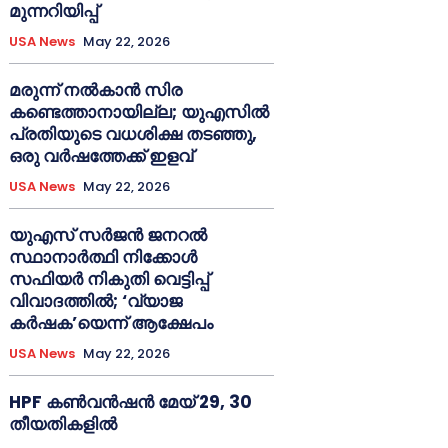
മുന്നറിയിപ്പ്
USA News
May 22, 2026
മരുന്ന് നൽകാൻ സിര
കണ്ടെത്താനായില്ല; യുഎസിൽ
പ്രതിയുടെ വധശിക്ഷ തടഞ്ഞു,
ഒരു വർഷത്തേക്ക് ഇളവ്
USA News
May 22, 2026
യുഎസ് സർജൻ ജനറൽ
സ്ഥാനാർത്ഥി നിക്കോൾ
സഫിയർ നികുതി വെട്ടിപ്പ്
വിവാദത്തിൽ; ‘വ്യാജ
കർഷക’യെന്ന് ആക്ഷേപം
USA News
May 22, 2026
HPF കൺവൻഷൻ മേയ് 29, 30
തീയതികളിൽ