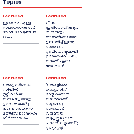
Topics
Featured
Featured
ഇറാനുമായുള്ള
വിസ
സമാധാനകരാർ
പ്രതിസന്ധികളും,
അന്തിമഘട്ടത്തിൽ‌’
തീരുവയും
: ട്രംപ്
അമേരിക്കയോട്
ഉന്നയിച്ച് ഇന്ത്യ;
മാർക്കോ
റൂബിയോയുമായി
ഉഭയകക്ഷി ചർച്ച
നടത്തി എസ്
ജയശങ്കർ
Featured
Featured
കെഎസ്ആർടി
‘കൊച്ചിയെ
സിയിൽ
രാജ്യത്തിന്
സ്ത്രീകൾക്ക്
മാതൃകയായ
സൗജന്യ യാത്ര
നഗരമാക്കി
ഉണ്ടാകുമോ? ;
മാറ്റണം;
നാളെ നടക്കുന്ന
സർക്കാർ
മന്ത്രിസഭായോഗം
വരുന്നത്
നിർണായകം
സ്വപ്നതുല്യമായ
പദ്ധതികളുമായി’;
മുഖ്യമന്ത്രി