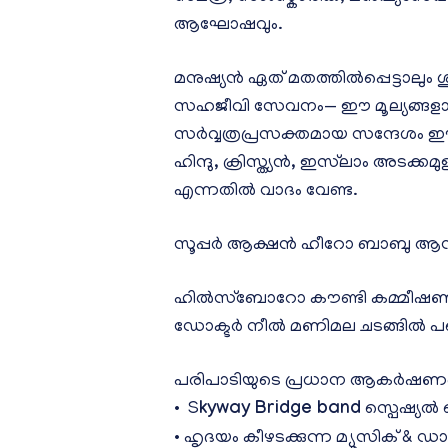
ആഘോഷവും.
മനുഷ്യൻ ഏത് മതത്തിൽപ്പെട്ടാലും 
സഹജീവി സേവനം— ഈ മൂല്യങ്ങളാണ് 
സർവ്വത്രപ്രസക്തമായ സന്ദേശം ഈ പര
ഹിന്ദു, ക്രിസ്ത്യൻ, ഇസ്‌ലാം അടക്ക
എന്നതിൽ വാദം വേണ്ട.
സൂപ്പർ ആക്ഷൻ ഹീറോ ബാബു ആന്റണ
ഹിൽസ്ബോറോ കൗണ്ടി കമ്മീഷണറായ
ഡോക്ടർ നീൽ മണിമല ചടങ്ങിൽ പങ്ക
പരിപാടിയുടെ പ്രധാന ആകർഷണങ
•⁠ ⁠S
kyway Bridge band
സ്പെഷ്യ
• ഹൃദയം കീഴടക്കുന്ന മ്യൂസിക