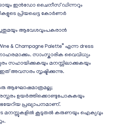
ൊക്കോയും ഇൻഡോ ചൈനീസ് ഡിന്നറും
ുട്ടികളുടെ പ്രിയപ്പെട്ട കോർണർ
് പുതുമയും ആവേശവുംപകരാൻ
– Wine & Champagne Palette” എന്ന dress
ോഹരമാക്കും. സാംസ്കാരിക വൈവിധ്യം
ം സഹായിക്കുകയും മനസ്സിലാക്കുകയും
ത് അവസരം സൃഷ്ടിക്കുന്നു.
 ഒരു ആഘോഷമാത്രമല്ല;
ും, പരസ്പരം ഉയർത്തിക്കൊണ്ടുപോകുകയും
ശോഭയേറിയ പ്രഖ്യാപനമാണ്.
ുടെ മനസ്സുകളിൽ കൂടുതൽ കരുണയും ഐക്യവും
ും.