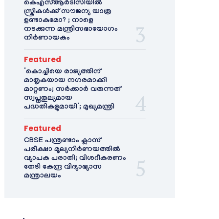
കെഎസ്ആർടിസിയിൽ
സ്ത്രീകൾക്ക് സൗജന്യ യാത്ര
ഉണ്ടാകുമോ? ; നാളെ
നടക്കുന്ന മന്ത്രിസഭായോഗം
നിർണായകം
Featured
‘കൊച്ചിയെ രാജ്യത്തിന്
മാതൃകയായ നഗരമാക്കി
മാറ്റണം; സർക്കാർ വരുന്നത്
സ്വപ്നതുല്യമായ
പദ്ധതികളുമായി’; മുഖ്യമന്ത്രി
Featured
CBSE പന്ത്രണ്ടാം ക്ലാസ്
പരീക്ഷാ മൂല്യനിർണയത്തിൽ
വ്യാപക പരാതി; വിശദീകരണം
തേടി കേന്ദ്ര വിദ്യാഭ്യാസ
മന്ത്രാലയം