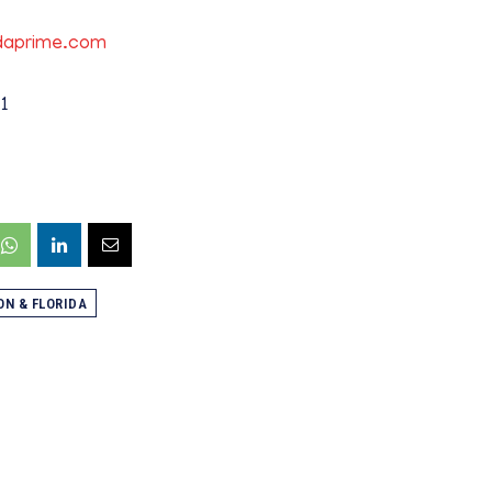
daprime.com
1
N & FLORIDA