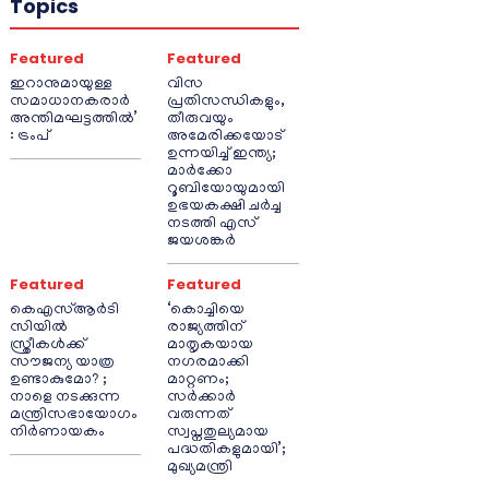
Topics
Featured
Featured
ഇറാനുമായുള്ള
വിസ
സമാധാനകരാർ
പ്രതിസന്ധികളും,
അന്തിമഘട്ടത്തിൽ‌’
തീരുവയും
: ട്രംപ്
അമേരിക്കയോട്
ഉന്നയിച്ച് ഇന്ത്യ;
മാർക്കോ
റൂബിയോയുമായി
ഉഭയകക്ഷി ചർച്ച
നടത്തി എസ്
ജയശങ്കർ
Featured
Featured
കെഎസ്ആർടി
‘കൊച്ചിയെ
സിയിൽ
രാജ്യത്തിന്
സ്ത്രീകൾക്ക്
മാതൃകയായ
സൗജന്യ യാത്ര
നഗരമാക്കി
ഉണ്ടാകുമോ? ;
മാറ്റണം;
നാളെ നടക്കുന്ന
സർക്കാർ
മന്ത്രിസഭായോഗം
വരുന്നത്
നിർണായകം
സ്വപ്നതുല്യമായ
പദ്ധതികളുമായി’;
മുഖ്യമന്ത്രി