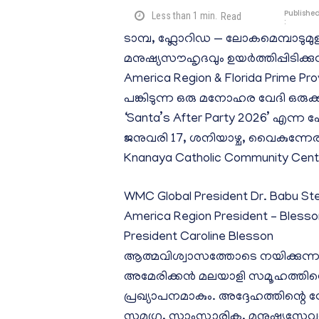
Publishe
Less than 1
min.
Read
:
ടാമ്പ, ഫ്ലോറിഡ — ലോകമെമ്പാടു
മനുഷ്യസൗഹൃദവും ഉയർത്തിപ്പിടിക്കു
America Region & Florida Prime P
പങ്കിടുന്ന ഒരു മനോഹര വേദി ഒരുക്കു
‘Santa’s After Party 2026’ എന്ന 
ജനുവരി 17, ശനിയാഴ്ച, വൈകുന്നേര
Knanaya Catholic Community Cen
WMC Global President Dr. Babu St
America Region President – Blesso
President Caroline Blesson
ആത്മവിശ്വാസത്തോടെ നയിക്കുന്
അമേരിക്കൻ മലയാളി സമൂഹത്തിന്റെ ഐ
പ്രഖ്യാപനമാകും. അദ്ദേഹത്തിന്റെ 
സമഗ്ര, സാംസ്കാരിക, മനുഷ്യസേ