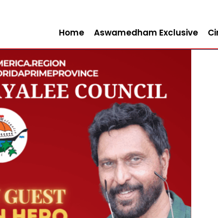
Home
Aswamedham Exclusive
C