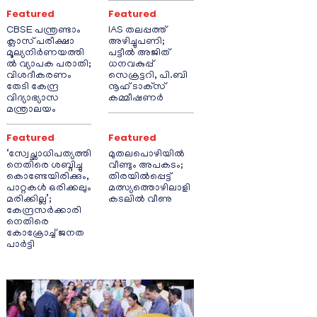
Featured
Featured
CBSE പന്ത്രണ്ടാം
IAS തലപ്പത്ത്
ക്ലാസ് പരീക്ഷാ
അഴിച്ചുപണി;
മൂല്യനിർണയത്തി
പട്ടീല്‍ അജിത്
ൽ വ്യാപക പരാതി;
ധനവകുപ്പ്
വിശദീകരണം
സെക്രട്ടറി, പി.ബി
തേടി കേന്ദ്ര
നൂഹ് ടാക്‌സ്
വിദ്യാഭ്യാസ
കമ്മീഷണര്‍
മന്ത്രാലയം
Featured
Featured
‘സ്വേച്ഛാധിപത്യത്തി
മുതലപൊഴിയിൽ
നെതിരെ ശബ്ദിച്ചു
വീണ്ടും അപകടം;
കൊണ്ടേയിരിക്കും,
തിരയിൽപ്പെട്ട്
പാറ്റകൾ ഒരിക്കലും
മത്സ്യത്തൊഴിലാളി
മരിക്കില്ല’;
കടലിൽ വീണു
കേന്ദ്രസർക്കാരി
നെതിരെ
കോക്രോച്ച് ജനത
പാർട്ടി