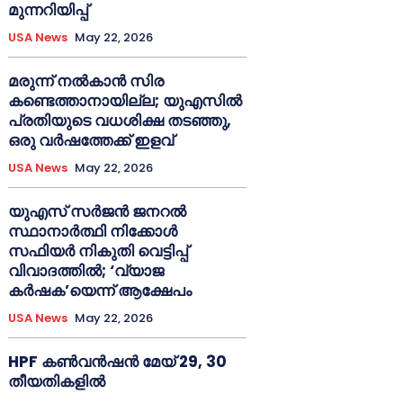
മുന്നറിയിപ്പ്
USA News
May 22, 2026
മരുന്ന് നൽകാൻ സിര
കണ്ടെത്താനായില്ല; യുഎസിൽ
പ്രതിയുടെ വധശിക്ഷ തടഞ്ഞു,
ഒരു വർഷത്തേക്ക് ഇളവ്
USA News
May 22, 2026
യുഎസ് സർജൻ ജനറൽ
സ്ഥാനാർത്ഥി നിക്കോൾ
സഫിയർ നികുതി വെട്ടിപ്പ്
വിവാദത്തിൽ; ‘വ്യാജ
കർഷക’യെന്ന് ആക്ഷേപം
USA News
May 22, 2026
HPF കൺവൻഷൻ മേയ് 29, 30
തീയതികളിൽ