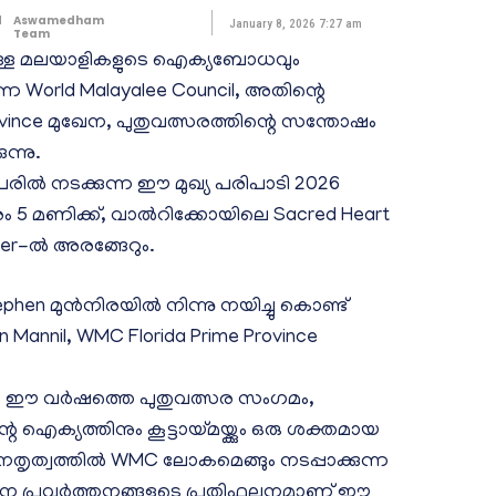
d
Aswamedham
January 8, 2026 7:27 am
Team
മുള്ള മലയാളികളുടെ ഐക്യബോധവും
ന്ന World Malayalee Council, അതിന്റെ
rovince മുഖേന, പുതുവത്സരത്തിന്റെ സന്തോഷം
ന്നു.
പേരിൽ നടക്കുന്ന ഈ മുഖ്യ പരിപാടി 2026
ം 5 മണിക്ക്, വാൽറിക്കോയിലെ Sacred Heart
ter-ൽ അരങ്ങേറും.
ephen മുൻനിരയിൽ നിന്നു നയിച്ചു കൊണ്ട്
n Mannil, WMC Florida Prime Province
ന ഈ വർഷത്തെ പുതുവത്സര സംഗമം,
ക്യത്തിനും കൂട്ടായ്മയ്ക്കും ഒരു ശക്തമായ
നേതൃത്വത്തിൽ WMC ലോകമെങ്ങും നടപ്പാക്കുന്ന
വന പ്രവർത്തനങ്ങളുടെ പ്രതിഫലനമാണ് ഈ