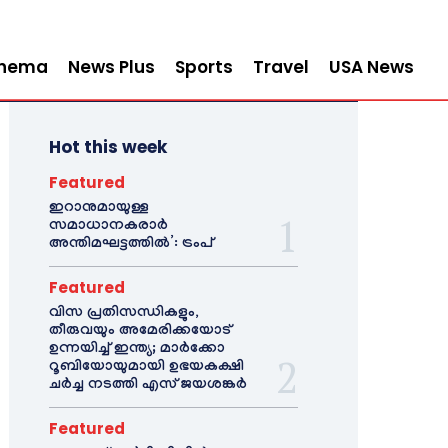
inema
News Plus
Sports
Travel
USA News
Hot this week
Featured
ഇറാനുമായുള്ള
സമാധാനകരാർ
അന്തിമഘട്ടത്തിൽ‌’: ട്രംപ്
Featured
വിസ പ്രതിസന്ധികളും,
തീരുവയും അമേരിക്കയോട്
ഉന്നയിച്ച് ഇന്ത്യ; മാർക്കോ
റൂബിയോയുമായി ഉഭയകക്ഷി
ചർച്ച നടത്തി എസ് ജയശങ്കർ
Featured