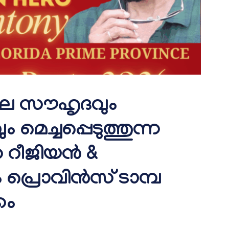
ലെ സൗഹൃദവും
മെച്ചപ്പെടുത്തുന്ന
 റീജിയൻ &
 പ്രൊവിൻസ് ടാമ്പ
കം