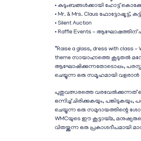
• കുടുംബങ്ങൾക്കായി ഹോട്ട് ക
• Mr. & Mrs. Claus ഫോട്ടോഷൂട്ട്, ക
• Silent Auction
• Raffle Events – ആഘോഷത്തിന
“Raise a glass, dress with class 
theme സായാഹ്നത്തെ കൂടുതൽ മന
ആഘോഷിക്കുന്നതോടൊപ്പം, പരസ്പര
ചെയ്യുന്ന ഒരു സമൂഹമായി വളരാൻ ഇ
പുതുവത്സരത്തെ വരവേൽക്കുന്നത്
ഒന്നിച്ച് ചിരിക്കുകയും, പങ്കിടുകയ
ചെയ്യുന്ന ഒരു സമുദായത്തിന്റെ 
WMCയുടെ ഈ കൂട്ടായ്മ, മനുഷ്യര
വിതയ്ക്കുന്ന ഒരു പ്രകാശദീപമായി മാറ