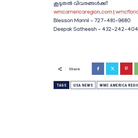
കൂടുതൽ വിവരങ്ങൾക്ക്:
wmcamericaregion.com
|
wmcflori
Blesson Mannil – 727-481-9680
Deepak Satheesh – 432-242-404
Share
TAGS
USA NEWS
WMC AMERICA REGIO