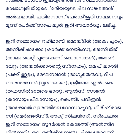
നല്‍കി. 25,000 രൂപയുടെ രണ്ടാം സമ്മാനത്തിന്
രാജേശ്വരി ജിയുടെ ‘മരിയയുടെ ചില സങ്കടങ്ങള്‍’
അര്‍ഹമായി. പതിനൊന്ന് പേര്‍ക്ക് ജൂറി സമ്മാനവും
മൂന്ന് പേര്‍ക്ക് സ്‌പെഷ്യല്‍ ജൂറി അവാര്‍ഡും ലഭിച്ചു.
ജൂറി സമ്മാനം: റഹിമാബി മൊയ്ദീന്‍ (അകം പുറം),
അനീഷ് ചാക്കോ (ഷാര്‍ക്ക് ഗെയിംസ്), ജെസി ജിജി
(കാലം തെറ്റി പൂത്ത കണിക്കൊന്നകള്‍), ജോണ്‍
വേറ്റം (അയല്‍ക്കാരന്റെ സ്‌നേഹം), രമ പിഷാരടി
(പക്ഷിക്കൂട്ടം), മേഘനാഥന്‍ (ഭാഗ്യതെരുവ്), ദീപ
നാരായണന്‍ (വൃദ്ധാലയം), ശ്രീലേഖ എല്‍. കെ.
(തഹസില്‍ദാരുടെ ഭാര്യ), ആന്‍സി സാജന്‍
(കാസയും പിലാസയും), കെ.ബി. പവിത്രന്‍
(താക്കോല്‍ ദ്വാരത്തിലെ റോസാപ്പൂവ്), ഗിരീഷ് രാജ
സി (മെര്‍ജെര്‌സ് & അക്വിസിഷന്‍സ്). സ്‌പെഷല്‍
ജൂറി സമ്മാനം: സുദര്‍ശന്‍ കോടത്ത് (അന്‍സിദ