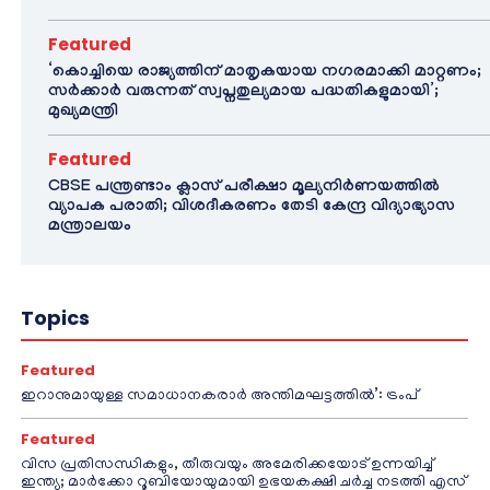
Featured
‘കൊച്ചിയെ രാജ്യത്തിന് മാതൃകയായ നഗരമാക്കി മാറ്റണം;
സർക്കാർ വരുന്നത് സ്വപ്നതുല്യമായ പദ്ധതികളുമായി’;
മുഖ്യമന്ത്രി
Featured
CBSE പന്ത്രണ്ടാം ക്ലാസ് പരീക്ഷാ മൂല്യനിർണയത്തിൽ
വ്യാപക പരാതി; വിശദീകരണം തേടി കേന്ദ്ര വിദ്യാഭ്യാസ
മന്ത്രാലയം
Topics
Featured
ഇറാനുമായുള്ള സമാധാനകരാർ അന്തിമഘട്ടത്തിൽ‌’: ട്രംപ്
Featured
വിസ പ്രതിസന്ധികളും, തീരുവയും അമേരിക്കയോട് ഉന്നയിച്ച്
ഇന്ത്യ; മാർക്കോ റൂബിയോയുമായി ഉഭയകക്ഷി ചർച്ച നടത്തി എസ്