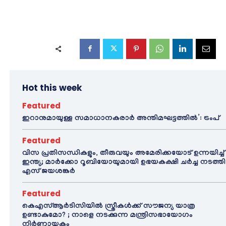
Hot this week
Featured
ഇറാനുമായുള്ള സമാധാനകരാർ അന്തിമഘട്ടത്തിൽ‌’: ട്രംപ്
Featured
വിസ പ്രതിസന്ധികളും, തീരുവയും അമേരിക്കയോട് ഉന്നയിച്ച്
ഇന്ത്യ; മാർക്കോ റൂബിയോയുമായി ഉഭയകക്ഷി ചർച്ച നടത്തി
എസ് ജയശങ്കർ
Featured
കെഎസ്ആർടിസിയിൽ സ്ത്രീകൾക്ക് സൗജന്യ യാത്ര
ഉണ്ടാകുമോ? ; നാളെ നടക്കുന്ന മന്ത്രിസഭായോഗം
നിർണായകം