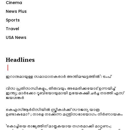
Cinema
News Plus
Sports
Travel
USA News
Headlines
ഇറാനുമായുള്ള സമാധാനകരാർ അന്തിമഘട്ടത്തിൽ‌’: ട്രംപ്
വിസ പ്രതിസന്ധികളും, തീരുവയും അമേരിക്കയോട് ഉന്നയിച്ച്
ഇന്ത്യ; മാർക്കോ റൂബിയോയുമായി ഉഭയകക്ഷി ചർച്ച നടത്തി എസ്
ജയശങ്കർ
കെഎസ്ആർടിസിയിൽ സ്ത്രീകൾക്ക് സൗജന്യ യാത്ര
ഉണ്ടാകുമോ? ; നാളെ നടക്കുന്ന മന്ത്രിസഭായോഗം നിർണായകം
‘കൊച്ചിയെ രാജ്യത്തിന് മാതൃകയായ നഗരമാക്കി മാറ്റണം;