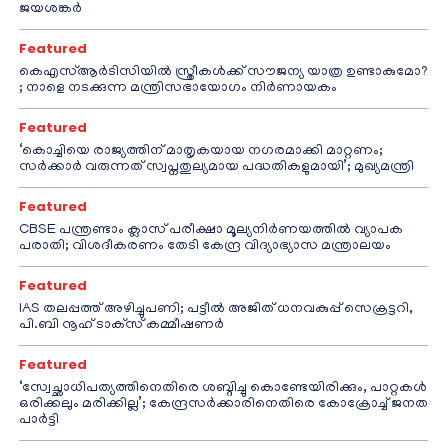
ജയശങ്കർ
Featured
കെഎസ്ആർടിസിയിൽ സ്ത്രീകൾക്ക് സൗജന്യ യാത്ര ഉണ്ടാകുമോ?
; നാളെ നടക്കുന്ന മന്ത്രിസഭായോഗം നിർണായകം
Featured
‘കൊച്ചിയെ രാജ്യത്തിന് മാതൃകയായ നഗരമാക്കി മാറ്റണം;
സർക്കാർ വരുന്നത് സ്വപ്നതുല്യമായ പദ്ധതികളുമായി’; മുഖ്യമന്ത്രി
Featured
CBSE പന്ത്രണ്ടാം ക്ലാസ് പരീക്ഷാ മൂല്യനിർണയത്തിൽ വ്യാപക
പരാതി; വിശദീകരണം തേടി കേന്ദ്ര വിദ്യാഭ്യാസ മന്ത്രാലയം
Featured
IAS തലപ്പത്ത് അഴിച്ചുപണി; പട്ടീല്‍ അജിത് ധനവകുപ്പ് സെക്രട്ടറി,
പി.ബി നൂഹ് ടാക്‌സ് കമ്മീഷണര്‍
Featured
‘സ്വേച്ഛാധിപത്യത്തിനെതിരെ ശബ്ദിച്ചു കൊണ്ടേയിരിക്കും, പാറ്റകൾ
ഒരിക്കലും മരിക്കില്ല’; കേന്ദ്രസർക്കാരിനെതിരെ കോക്രോച്ച് ജനത
പാർട്ടി