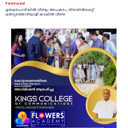
Featured
മുതലപൊഴിയിൽ വീണ്ടും അപകടം; തിരയിൽപ്പെട്ട്
മത്സ്യത്തൊഴിലാളി കടലിൽ വീണു