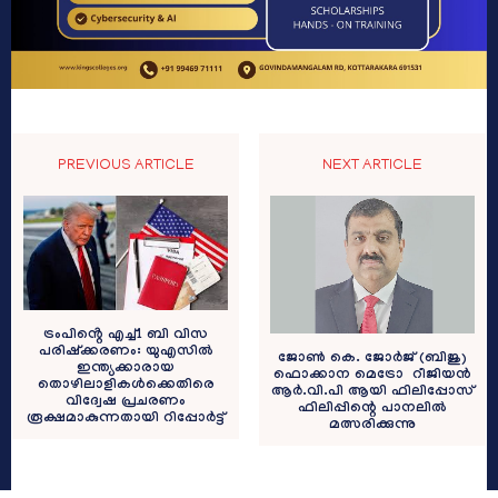
PREVIOUS ARTICLE
NEXT ARTICLE
ട്രംപിൻ്റെ എച്ച്1 ബി വിസ
പരിഷ്ക്കരണം: യുഎസിൽ
ജോൺ കെ. ജോർജ് (ബിജു)
ഇന്ത്യക്കാരായ
ഫൊക്കാന മെട്രോ റീജിയൻ
തൊഴിലാളികൾക്കെതിരെ
ആർ.വി.പി ആയി ഫിലിപ്പോസ്
വിദ്വേഷ പ്രചരണം
ഫിലിപ്പിന്റെ പാനലിൽ
രൂക്ഷമാകുന്നതായി റിപ്പോർട്ട്
മത്സരിക്കുന്നു