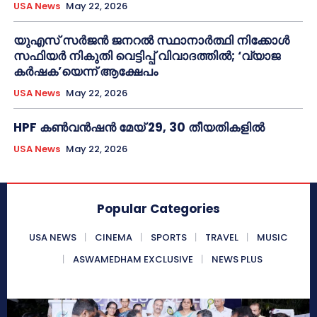
USA News
May 22, 2026
യുഎസ് സർജൻ ജനറൽ സ്ഥാനാർത്ഥി നിക്കോൾ
സഫിയർ നികുതി വെട്ടിപ്പ് വിവാദത്തിൽ; ‘വ്യാജ
കർഷക’യെന്ന് ആക്ഷേപം
USA News
May 22, 2026
HPF കൺവൻഷൻ മേയ് 29, 30 തീയതികളിൽ
USA News
May 22, 2026
Popular Categories
USA NEWS
CINEMA
SPORTS
TRAVEL
MUSIC
ASWAMEDHAM EXCLUSIVE
NEWS PLUS