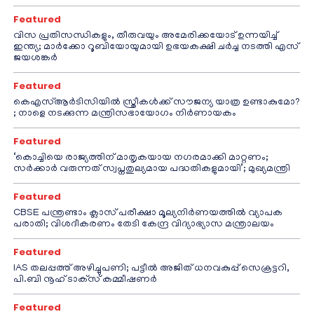
Featured
വിസ പ്രതിസന്ധികളും, തീരുവയും അമേരിക്കയോട് ഉന്നയിച്ച്
ഇന്ത്യ; മാർക്കോ റൂബിയോയുമായി ഉഭയകക്ഷി ചർച്ച നടത്തി എസ്
ജയശങ്കർ
Featured
കെഎസ്ആർടിസിയിൽ സ്ത്രീകൾക്ക് സൗജന്യ യാത്ര ഉണ്ടാകുമോ?
; നാളെ നടക്കുന്ന മന്ത്രിസഭായോഗം നിർണായകം
Featured
‘കൊച്ചിയെ രാജ്യത്തിന് മാതൃകയായ നഗരമാക്കി മാറ്റണം;
സർക്കാർ വരുന്നത് സ്വപ്നതുല്യമായ പദ്ധതികളുമായി’; മുഖ്യമന്ത്രി
Featured
CBSE പന്ത്രണ്ടാം ക്ലാസ് പരീക്ഷാ മൂല്യനിർണയത്തിൽ വ്യാപക
പരാതി; വിശദീകരണം തേടി കേന്ദ്ര വിദ്യാഭ്യാസ മന്ത്രാലയം
Featured
IAS തലപ്പത്ത് അഴിച്ചുപണി; പട്ടീല്‍ അജിത് ധനവകുപ്പ് സെക്രട്ടറി,
പി.ബി നൂഹ് ടാക്‌സ് കമ്മീഷണര്‍
Featured