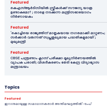
Featured
കെഎസ്ആർടിസിയിൽ സ്ത്രീകൾക്ക് സൗജന്യ യാത്ര
ഉണ്ടാകുമോ? ; നാളെ നടക്കുന്ന മന്ത്രിസഭായോഗം
നിർണായകം
Featured
‘കൊച്ചിയെ രാജ്യത്തിന് മാതൃകയായ നഗരമാക്കി മാറ്റണം;
സർക്കാർ വരുന്നത് സ്വപ്നതുല്യമായ പദ്ധതികളുമായി’;
മുഖ്യമന്ത്രി
Featured
CBSE പന്ത്രണ്ടാം ക്ലാസ് പരീക്ഷാ മൂല്യനിർണയത്തിൽ
വ്യാപക പരാതി; വിശദീകരണം തേടി കേന്ദ്ര വിദ്യാഭ്യാസ
മന്ത്രാലയം
Topics
Featured
ഇറാനുമായുള്ള സമാധാനകരാർ അന്തിമഘട്ടത്തിൽ‌’: ട്രംപ്