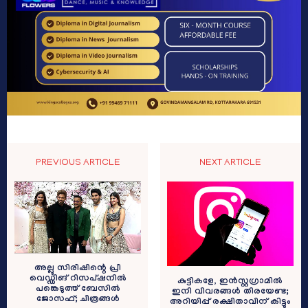
PREVIOUS ARTICLE
NEXT ARTICLE
അല്ലു സിരീഷിന്റെ പ്രീ
വെഡ്ഡിങ് റിസപ്‌ഷനിൽ
കുട്ടികളേ, ഇൻസ്റ്റഗ്രാമിൽ
പങ്കെടുത്ത് ബേസിൽ
ഇനി വിവരങ്ങൾ തിരയേണ്ട;
ജോസഫ്; ചിത്രങ്ങൾ
അറിയിപ്പ് രക്ഷിതാവിന് കിട്ടും