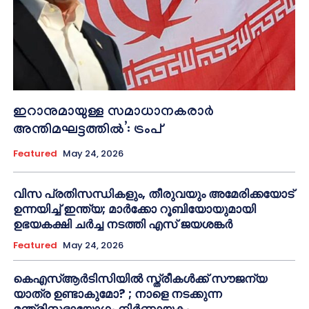
ഇറാനുമായുള്ള സമാധാനകരാർ
അന്തിമഘട്ടത്തിൽ‌’: ട്രംപ്
Featured
May 24, 2026
വിസ പ്രതിസന്ധികളും, തീരുവയും അമേരിക്കയോട്
ഉന്നയിച്ച് ഇന്ത്യ; മാർക്കോ റൂബിയോയുമായി
ഉഭയകക്ഷി ചർച്ച നടത്തി എസ് ജയശങ്കർ
Featured
May 24, 2026
കെഎസ്ആർടിസിയിൽ സ്ത്രീകൾക്ക് സൗജന്യ
യാത്ര ഉണ്ടാകുമോ? ; നാളെ നടക്കുന്ന