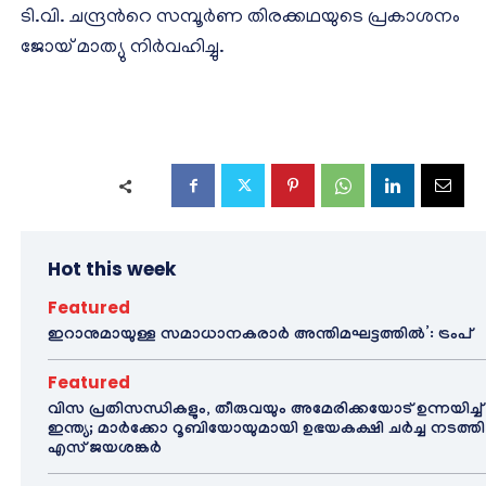
ടി.വി. ചന്ദ്രന്‍റെ സമ്പൂര്‍ണ തിരക്കഥയുടെ പ്രകാശനം
ജോയ് മാത്യു നിര്‍വഹിച്ചു.
Hot this week
Featured
ഇറാനുമായുള്ള സമാധാനകരാർ അന്തിമഘട്ടത്തിൽ‌’: ട്രംപ്
Featured
വിസ പ്രതിസന്ധികളും, തീരുവയും അമേരിക്കയോട് ഉന്നയിച്ച്
ഇന്ത്യ; മാർക്കോ റൂബിയോയുമായി ഉഭയകക്ഷി ചർച്ച നടത്തി
എസ് ജയശങ്കർ