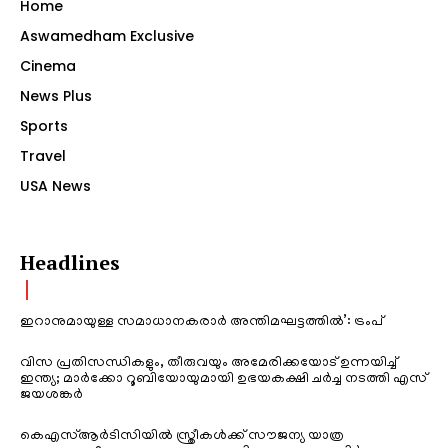
Home
Aswamedham Exclusive
Cinema
News Plus
Sports
Travel
USA News
Headlines
ഇറാനുമായുള്ള സമാധാനകരാർ അന്തിമഘട്ടത്തിൽ‌’: ട്രംപ്
വിസ പ്രതിസന്ധികളും, തീരുവയും അമേരിക്കയോട് ഉന്നയിച്ച്
ഇന്ത്യ; മാർക്കോ റൂബിയോയുമായി ഉഭയകക്ഷി ചർച്ച നടത്തി എസ്
ജയശങ്കർ
കെഎസ്ആർടിസിയിൽ സ്ത്രീകൾക്ക് സൗജന്യ യാത്ര