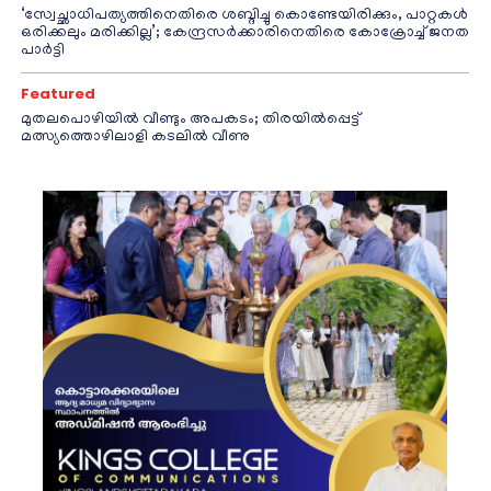
‘സ്വേച്ഛാധിപത്യത്തിനെതിരെ ശബ്ദിച്ചു കൊണ്ടേയിരിക്കും, പാറ്റകൾ
ഒരിക്കലും മരിക്കില്ല’; കേന്ദ്രസർക്കാരിനെതിരെ കോക്രോച്ച് ജനത
പാർട്ടി
Featured
മുതലപൊഴിയിൽ വീണ്ടും അപകടം; തിരയിൽപ്പെട്ട്
മത്സ്യത്തൊഴിലാളി കടലിൽ വീണു