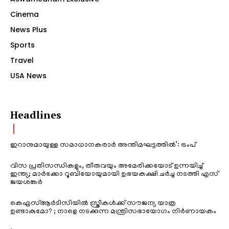
Cinema
News Plus
Sports
Travel
USA News
Headlines
ഇറാനുമായുള്ള സമാധാനകരാർ അന്തിമഘട്ടത്തിൽ‌’: ട്രംപ്
വിസ പ്രതിസന്ധികളും, തീരുവയും അമേരിക്കയോട് ഉന്നയിച്ച്
ഇന്ത്യ; മാർക്കോ റൂബിയോയുമായി ഉഭയകക്ഷി ചർച്ച നടത്തി എസ്
ജയശങ്കർ
കെഎസ്ആർടിസിയിൽ സ്ത്രീകൾക്ക് സൗജന്യ യാത്ര
ഉണ്ടാകുമോ? ; നാളെ നടക്കുന്ന മന്ത്രിസഭായോഗം നിർണായകം