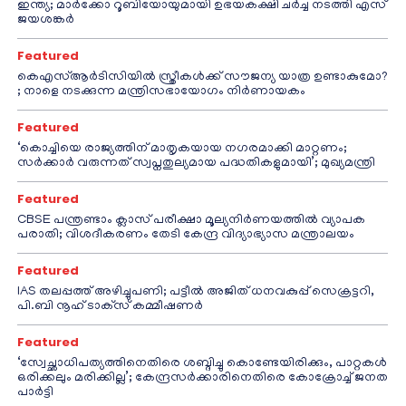
ഇന്ത്യ; മാർക്കോ റൂബിയോയുമായി ഉഭയകക്ഷി ചർച്ച നടത്തി എസ്
ജയശങ്കർ
Featured
കെഎസ്ആർടിസിയിൽ സ്ത്രീകൾക്ക് സൗജന്യ യാത്ര ഉണ്ടാകുമോ?
; നാളെ നടക്കുന്ന മന്ത്രിസഭായോഗം നിർണായകം
Featured
‘കൊച്ചിയെ രാജ്യത്തിന് മാതൃകയായ നഗരമാക്കി മാറ്റണം;
സർക്കാർ വരുന്നത് സ്വപ്നതുല്യമായ പദ്ധതികളുമായി’; മുഖ്യമന്ത്രി
Featured
CBSE പന്ത്രണ്ടാം ക്ലാസ് പരീക്ഷാ മൂല്യനിർണയത്തിൽ വ്യാപക
പരാതി; വിശദീകരണം തേടി കേന്ദ്ര വിദ്യാഭ്യാസ മന്ത്രാലയം
Featured
IAS തലപ്പത്ത് അഴിച്ചുപണി; പട്ടീല്‍ അജിത് ധനവകുപ്പ് സെക്രട്ടറി,
പി.ബി നൂഹ് ടാക്‌സ് കമ്മീഷണര്‍
Featured
‘സ്വേച്ഛാധിപത്യത്തിനെതിരെ ശബ്ദിച്ചു കൊണ്ടേയിരിക്കും, പാറ്റകൾ
ഒരിക്കലും മരിക്കില്ല’; കേന്ദ്രസർക്കാരിനെതിരെ കോക്രോച്ച് ജനത
പാർട്ടി