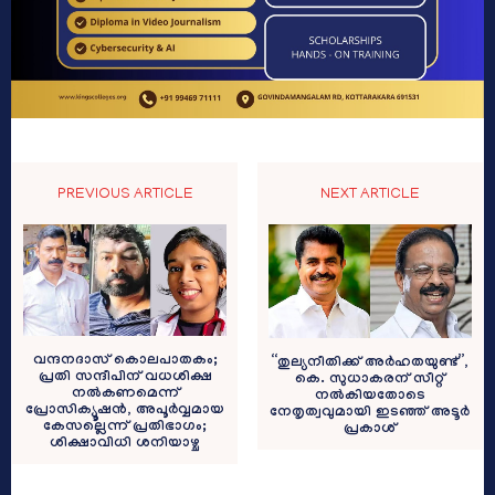
PREVIOUS ARTICLE
NEXT ARTICLE
വന്ദനദാസ് കൊലപാതകം;
“തുല്യനീതിക്ക് അര്‍ഹതയുണ്ട്”,
പ്രതി സന്ദീപിന് വധശിക്ഷ
കെ. സുധാകരന് സീറ്റ്
നൽകണമെന്ന്
നല്‍കിയതോടെ
പ്രോസിക്യൂഷൻ, അപൂർവ്വമായ
നേതൃത്വവുമായി ഇടഞ്ഞ് അടൂര്‍
കേസല്ലെന്ന് പ്രതിഭാ​ഗം;
പ്രകാശ്
ശിക്ഷാവിധി ശനിയാഴ്ച