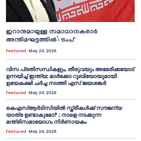
ഇറാനുമായുള്ള സമാധാനകരാർ
അന്തിമഘട്ടത്തിൽ‌’: ട്രംപ്
Featured
May 24, 2026
വിസ പ്രതിസന്ധികളും, തീരുവയും അമേരിക്കയോട്
ഉന്നയിച്ച് ഇന്ത്യ; മാർക്കോ റൂബിയോയുമായി
ഉഭയകക്ഷി ചർച്ച നടത്തി എസ് ജയശങ്കർ
Featured
May 24, 2026
കെഎസ്ആർടിസിയിൽ സ്ത്രീകൾക്ക് സൗജന്യ
യാത്ര ഉണ്ടാകുമോ? ; നാളെ നടക്കുന്ന
മന്ത്രിസഭായോഗം നിർണായകം
Featured
May 24, 2026