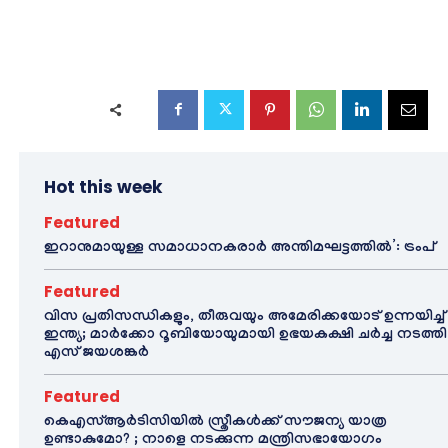
Hot this week
Featured
ഇറാനുമായുള്ള സമാധാനകരാർ അന്തിമഘട്ടത്തിൽ‌’: ട്രംപ്
Featured
വിസ പ്രതിസന്ധികളും, തീരുവയും അമേരിക്കയോട് ഉന്നയിച്ച്
ഇന്ത്യ; മാർക്കോ റൂബിയോയുമായി ഉഭയകക്ഷി ചർച്ച നടത്തി
എസ് ജയശങ്കർ
Featured
കെഎസ്ആർടിസിയിൽ സ്ത്രീകൾക്ക് സൗജന്യ യാത്ര
ഉണ്ടാകുമോ? ; നാളെ നടക്കുന്ന മന്ത്രിസഭായോഗം