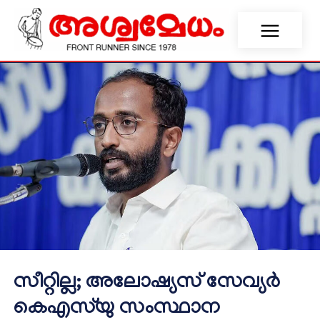
സീറ്റില്ല; അലോഷ്യസ് സേവ്യർ
കെഎസ്‌യു സംസ്ഥാന