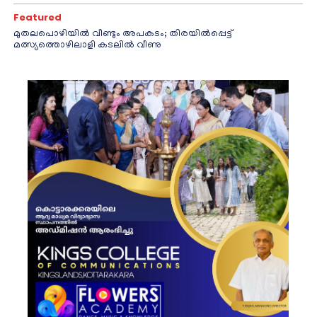
Featured
മുതലപൊഴിയിൽ വീണ്ടും അപകടം; തിരയിൽപ്പെട്ട്
മത്സ്യത്തൊഴിലാളി കടലിൽ വീണു