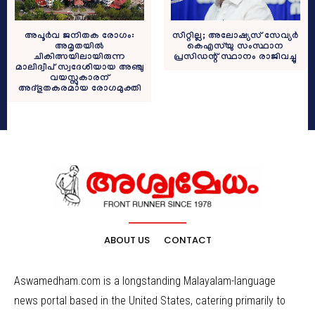
സീറ്റില്ല; അലോഷ്യസ് സേവ്യർ
അപൂർവ ജനിതക രോഗം:
കെഎസ്‌യു സംസ്ഥാന
അമൃതയിൽ
പ്രസിഡന്റ് സ്ഥാനം രാജിവച്ചു
ചികിത്സയിലായിരുന്ന
മാലിദ്വീപ് സ്വദേശിയായ അഞ്ചു
വയസ്സുകാരന്
അദ്ഭുതകരമായ രോഗമുക്തി
ABOUT US
CONTACT
Aswamedham.com is a longstanding Malayalam-language
news portal based in the United States, catering primarily to