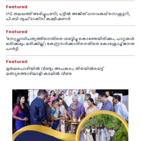
Featured
IAS തലപ്പത്ത് അഴിച്ചുപണി; പട്ടീല്‍ അജിത് ധനവകുപ്പ് സെക്രട്ടറി,
പി.ബി നൂഹ് ടാക്‌സ് കമ്മീഷണര്‍
Featured
‘സ്വേച്ഛാധിപത്യത്തിനെതിരെ ശബ്ദിച്ചു കൊണ്ടേയിരിക്കും, പാറ്റകൾ
ഒരിക്കലും മരിക്കില്ല’; കേന്ദ്രസർക്കാരിനെതിരെ കോക്രോച്ച് ജനത
പാർട്ടി
Featured
മുതലപൊഴിയിൽ വീണ്ടും അപകടം; തിരയിൽപ്പെട്ട്
മത്സ്യത്തൊഴിലാളി കടലിൽ വീണു