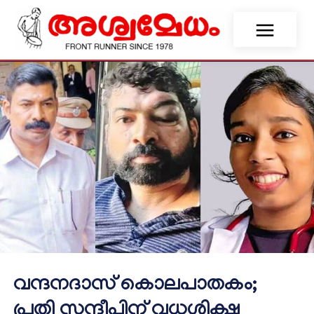
വന്ദനദാസ് കൊലപാതകം;
പ്രതി സന്ദീപിന് വധശിക്ഷ