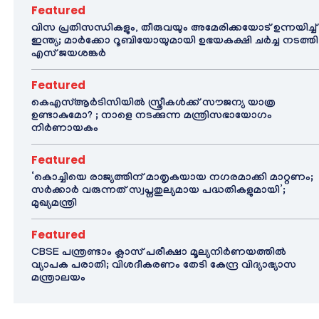
Featured
വിസ പ്രതിസന്ധികളും, തീരുവയും അമേരിക്കയോട് ഉന്നയിച്ച്
ഇന്ത്യ; മാർക്കോ റൂബിയോയുമായി ഉഭയകക്ഷി ചർച്ച നടത്തി
എസ് ജയശങ്കർ
Featured
കെഎസ്ആർടിസിയിൽ സ്ത്രീകൾക്ക് സൗജന്യ യാത്ര
ഉണ്ടാകുമോ? ; നാളെ നടക്കുന്ന മന്ത്രിസഭായോഗം
നിർണായകം
Featured
‘കൊച്ചിയെ രാജ്യത്തിന് മാതൃകയായ നഗരമാക്കി മാറ്റണം;
സർക്കാർ വരുന്നത് സ്വപ്നതുല്യമായ പദ്ധതികളുമായി’;
മുഖ്യമന്ത്രി
Featured
CBSE പന്ത്രണ്ടാം ക്ലാസ് പരീക്ഷാ മൂല്യനിർണയത്തിൽ
വ്യാപക പരാതി; വിശദീകരണം തേടി കേന്ദ്ര വിദ്യാഭ്യാസ
മന്ത്രാലയം