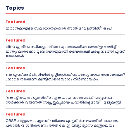
Topics
Featured
ഇറാനുമായുള്ള സമാധാനകരാർ അന്തിമഘട്ടത്തിൽ‌’: ട്രംപ്
Featured
വിസ പ്രതിസന്ധികളും, തീരുവയും അമേരിക്കയോട് ഉന്നയിച്ച്
ഇന്ത്യ; മാർക്കോ റൂബിയോയുമായി ഉഭയകക്ഷി ചർച്ച നടത്തി എസ്
ജയശങ്കർ
Featured
കെഎസ്ആർടിസിയിൽ സ്ത്രീകൾക്ക് സൗജന്യ യാത്ര ഉണ്ടാകുമോ?
; നാളെ നടക്കുന്ന മന്ത്രിസഭായോഗം നിർണായകം
Featured
‘കൊച്ചിയെ രാജ്യത്തിന് മാതൃകയായ നഗരമാക്കി മാറ്റണം;
സർക്കാർ വരുന്നത് സ്വപ്നതുല്യമായ പദ്ധതികളുമായി’; മുഖ്യമന്ത്രി
Featured
CBSE പന്ത്രണ്ടാം ക്ലാസ് പരീക്ഷാ മൂല്യനിർണയത്തിൽ വ്യാപക
പരാതി; വിശദീകരണം തേടി കേന്ദ്ര വിദ്യാഭ്യാസ മന്ത്രാലയം