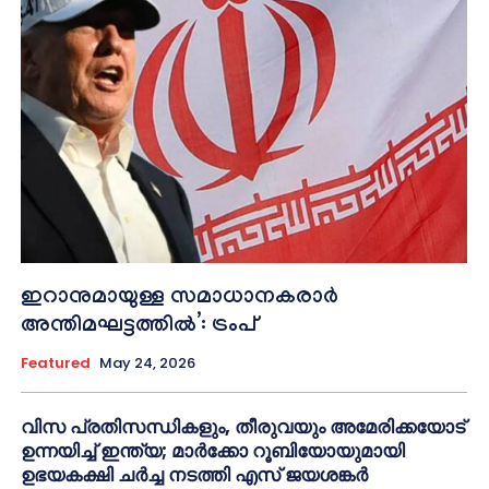
ഇറാനുമായുള്ള സമാധാനകരാർ
അന്തിമഘട്ടത്തിൽ‌’: ട്രംപ്
Featured
May 24, 2026
വിസ പ്രതിസന്ധികളും, തീരുവയും അമേരിക്കയോട്
ഉന്നയിച്ച് ഇന്ത്യ; മാർക്കോ റൂബിയോയുമായി
ഉഭയകക്ഷി ചർച്ച നടത്തി എസ് ജയശങ്കർ