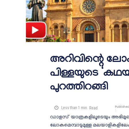
അറിവിന്റെ ലോ
പിള്ളയുടെ ‘കഥയ
പുറത്തിറങ്ങി
Publishe
Less than 1
min.
Read
:
ഡാളസ് യാത്രകളിലൂടെയും അഭിമുഖങ
ലോകമെമ്പാടുമുള്ള മലയാളികളിലേക്