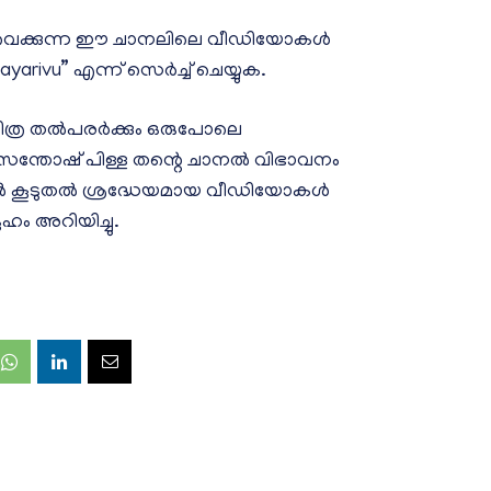
ുവെക്കുന്ന ഈ ചാനലിലെ വീഡിയോകൾ
arivu” എന്ന് സെർച്ച് ചെയ്യുക.
ചരിത്ര തൽപരർക്കും ഒരുപോലെ
സന്തോഷ് പിള്ള തന്റെ ചാനൽ വിഭാവനം
്ങളിൽ കൂടുതൽ ശ്രദ്ധേയമായ വീഡിയോകൾ
േഹം അറിയിച്ചു.