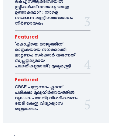
കെഎസ്ആർടിസിയിൽ
സ്ത്രീകൾക്ക് സൗജന്യ യാത്ര
ഉണ്ടാകുമോ? ; നാളെ
നടക്കുന്ന മന്ത്രിസഭായോഗം
നിർണായകം
Featured
‘കൊച്ചിയെ രാജ്യത്തിന്
മാതൃകയായ നഗരമാക്കി
മാറ്റണം; സർക്കാർ വരുന്നത്
സ്വപ്നതുല്യമായ
പദ്ധതികളുമായി’; മുഖ്യമന്ത്രി
Featured
CBSE പന്ത്രണ്ടാം ക്ലാസ്
പരീക്ഷാ മൂല്യനിർണയത്തിൽ
വ്യാപക പരാതി; വിശദീകരണം
തേടി കേന്ദ്ര വിദ്യാഭ്യാസ
മന്ത്രാലയം