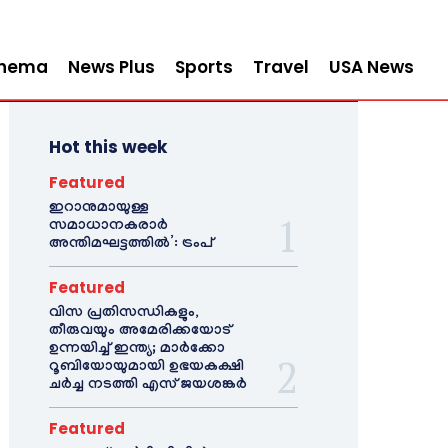
inema
News Plus
Sports
Travel
USA News
Hot this week
Featured
ഇറാനുമായുള്ള
സമാധാനകരാർ
അന്തിമഘട്ടത്തിൽ‌’: ട്രംപ്
Featured
വിസ പ്രതിസന്ധികളും,
തീരുവയും അമേരിക്കയോട്
ഉന്നയിച്ച് ഇന്ത്യ; മാർക്കോ
റൂബിയോയുമായി ഉഭയകക്ഷി
ചർച്ച നടത്തി എസ് ജയശങ്കർ
Featured