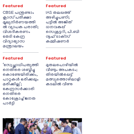
Featured
Featured
CBSE പന്ത്രണ്ടാം
IAS തലപ്പത്ത്
ക്ലാസ് പരീക്ഷാ
അഴിച്ചുപണി;
മൂല്യനിർണയത്തി
പട്ടീല്‍ അജിത്
ൽ വ്യാപക പരാതി;
ധനവകുപ്പ്
വിശദീകരണം
സെക്രട്ടറി, പി.ബി
തേടി കേന്ദ്ര
നൂഹ് ടാക്‌സ്
വിദ്യാഭ്യാസ
കമ്മീഷണര്‍
മന്ത്രാലയം
Featured
Featured
‘സ്വേച്ഛാധിപത്യത്തി
മുതലപൊഴിയിൽ
നെതിരെ ശബ്ദിച്ചു
വീണ്ടും അപകടം;
കൊണ്ടേയിരിക്കും,
തിരയിൽപ്പെട്ട്
പാറ്റകൾ ഒരിക്കലും
മത്സ്യത്തൊഴിലാളി
മരിക്കില്ല’;
കടലിൽ വീണു
കേന്ദ്രസർക്കാരി
നെതിരെ
കോക്രോച്ച് ജനത
പാർട്ടി