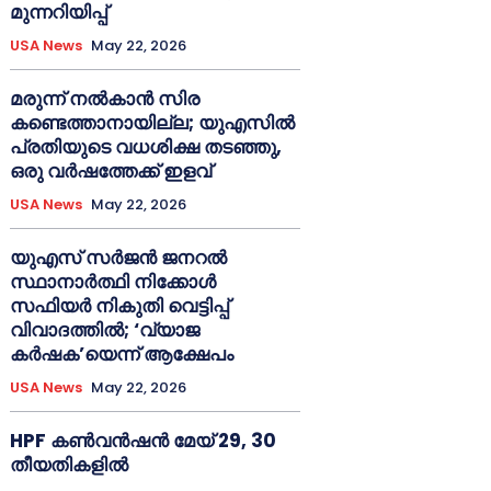
മുന്നറിയിപ്പ്
USA News
May 22, 2026
മരുന്ന് നൽകാൻ സിര
കണ്ടെത്താനായില്ല; യുഎസിൽ
പ്രതിയുടെ വധശിക്ഷ തടഞ്ഞു,
ഒരു വർഷത്തേക്ക് ഇളവ്
USA News
May 22, 2026
യുഎസ് സർജൻ ജനറൽ
സ്ഥാനാർത്ഥി നിക്കോൾ
സഫിയർ നികുതി വെട്ടിപ്പ്
വിവാദത്തിൽ; ‘വ്യാജ
കർഷക’യെന്ന് ആക്ഷേപം
USA News
May 22, 2026
HPF കൺവൻഷൻ മേയ് 29, 30
തീയതികളിൽ