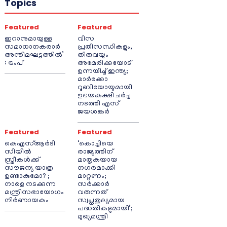
Topics
Featured
Featured
ഇറാനുമായുള്ള
വിസ
സമാധാനകരാർ
പ്രതിസന്ധികളും,
അന്തിമഘട്ടത്തിൽ‌’
തീരുവയും
: ട്രംപ്
അമേരിക്കയോട്
ഉന്നയിച്ച് ഇന്ത്യ;
മാർക്കോ
റൂബിയോയുമായി
ഉഭയകക്ഷി ചർച്ച
നടത്തി എസ്
ജയശങ്കർ
Featured
Featured
കെഎസ്ആർടി
‘കൊച്ചിയെ
സിയിൽ
രാജ്യത്തിന്
സ്ത്രീകൾക്ക്
മാതൃകയായ
സൗജന്യ യാത്ര
നഗരമാക്കി
ഉണ്ടാകുമോ? ;
മാറ്റണം;
നാളെ നടക്കുന്ന
സർക്കാർ
മന്ത്രിസഭായോഗം
വരുന്നത്
നിർണായകം
സ്വപ്നതുല്യമായ
പദ്ധതികളുമായി’;
മുഖ്യമന്ത്രി