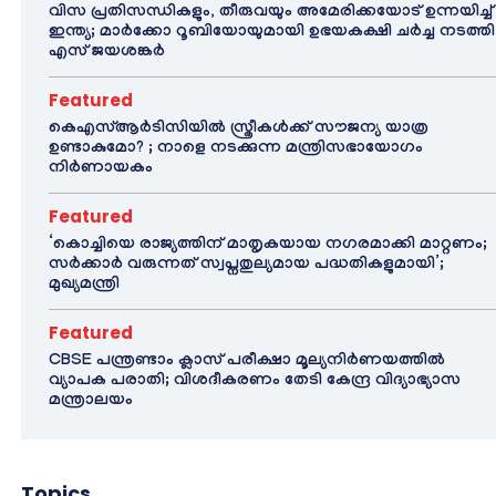
വിസ പ്രതിസന്ധികളും, തീരുവയും അമേരിക്കയോട് ഉന്നയിച്ച്
ഇന്ത്യ; മാർക്കോ റൂബിയോയുമായി ഉഭയകക്ഷി ചർച്ച നടത്തി
എസ് ജയശങ്കർ
Featured
കെഎസ്ആർടിസിയിൽ സ്ത്രീകൾക്ക് സൗജന്യ യാത്ര
ഉണ്ടാകുമോ? ; നാളെ നടക്കുന്ന മന്ത്രിസഭായോഗം
നിർണായകം
Featured
‘കൊച്ചിയെ രാജ്യത്തിന് മാതൃകയായ നഗരമാക്കി മാറ്റണം;
സർക്കാർ വരുന്നത് സ്വപ്നതുല്യമായ പദ്ധതികളുമായി’;
മുഖ്യമന്ത്രി
Featured
CBSE പന്ത്രണ്ടാം ക്ലാസ് പരീക്ഷാ മൂല്യനിർണയത്തിൽ
വ്യാപക പരാതി; വിശദീകരണം തേടി കേന്ദ്ര വിദ്യാഭ്യാസ
മന്ത്രാലയം
Topics