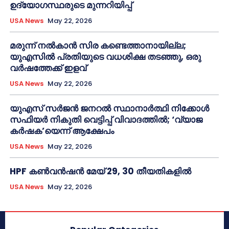
ഉദ്യോഗസ്ഥരുടെ മുന്നറിയിപ്പ്
USA News
May 22, 2026
മരുന്ന് നൽകാൻ സിര കണ്ടെത്താനായില്ല;
യുഎസിൽ പ്രതിയുടെ വധശിക്ഷ തടഞ്ഞു, ഒരു
വർഷത്തേക്ക് ഇളവ്
USA News
May 22, 2026
യുഎസ് സർജൻ ജനറൽ സ്ഥാനാർത്ഥി നിക്കോൾ
സഫിയർ നികുതി വെട്ടിപ്പ് വിവാദത്തിൽ; ‘വ്യാജ
കർഷക’യെന്ന് ആക്ഷേപം
USA News
May 22, 2026
HPF കൺവൻഷൻ മേയ് 29, 30 തീയതികളിൽ
USA News
May 22, 2026