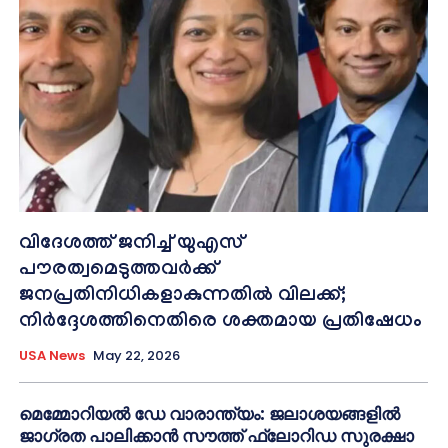
വിദേശത്ത് ജനിച്ച് യുഎസ്
പൗരത്വമെടുത്തവർക്ക്
ജനപ്രതിനിധികളാകുന്നതിൽ വിലക്ക്;
നിർദ്ദേശത്തിനെതിരെ ശക്തമായ പ്രതിഷേധം
USA News
May 22, 2026
മെമ്മോറിയൽ ഡേ വാരാന്ത്യം: ജലാശയങ്ങളിൽ
ജാഗ്രത പാലിക്കാൻ സൗത്ത് ഫ്ലോറിഡ സുരക്ഷാ