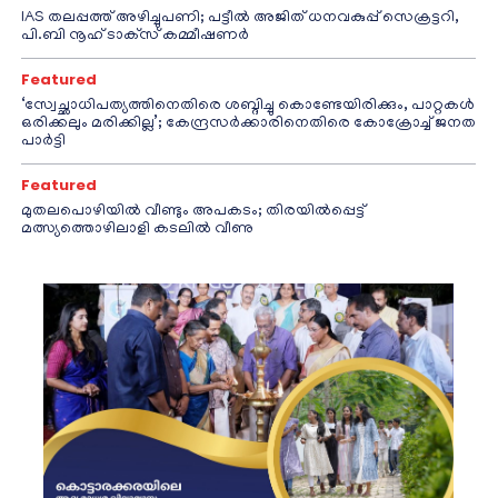
IAS തലപ്പത്ത് അഴിച്ചുപണി; പട്ടീല്‍ അജിത് ധനവകുപ്പ് സെക്രട്ടറി,
പി.ബി നൂഹ് ടാക്‌സ് കമ്മീഷണര്‍
Featured
‘സ്വേച്ഛാധിപത്യത്തിനെതിരെ ശബ്ദിച്ചു കൊണ്ടേയിരിക്കും, പാറ്റകൾ
ഒരിക്കലും മരിക്കില്ല’; കേന്ദ്രസർക്കാരിനെതിരെ കോക്രോച്ച് ജനത
പാർട്ടി
Featured
മുതലപൊഴിയിൽ വീണ്ടും അപകടം; തിരയിൽപ്പെട്ട്
മത്സ്യത്തൊഴിലാളി കടലിൽ വീണു