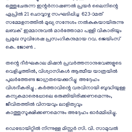
ഒത്തുചേരുന്ന ഇന്റർനാഷണൽ പ്രയർ ലൈനിന്റെ
ഏപ്രിൽ 21 ചൊവ്വാഴ്ച സംഘടിപ്പിച്ച 623-ാമത്
സമ്മേളനത്തിൽ മുഖ്യ സന്ദേശം നൽകുകയായിരുന്നു
ലബക് ഇമ്മാനുവൽ മാർത്തോമാ പള്ളി വികാരിയും
പ്രമുഖ സുവിശേഷ പ്രസംഗികനുമായ റവ. ജെയിംസ്
കെ. ജോൺ .
തന്റെ ദീർഘകാല മിഷൻ പ്രവർത്തനാനുഭവങ്ങളുടെ
വെളിച്ചത്തിൽ, വിശ്വാസികൾ ആത്മീയ യാത്രയിൽ
പുലർത്തേണ്ട ജാഗ്രതയെക്കുറിച്ചു അദ്ദേഹം
വിശദീകരിച്ചു . കർത്താവിന്റെ വരവിനായി ബുദ്ധിയുള്ള
കന്യകമാരെപ്പോലെ ഒരുങ്ങിയിരിക്കണമെന്നും,
ജീവിതത്തിൽ വിനയവും ലാളിത്യവും
കാത്തുസൂക്ഷിക്കണമെന്നും അദ്ദേഹം ഓർമ്മിപ്പിച്ചു.
ഡെട്രോയിറ്റിൽ നിന്നുള്ള മിസ്റ്റർ സി. വി. സാമുവൽ