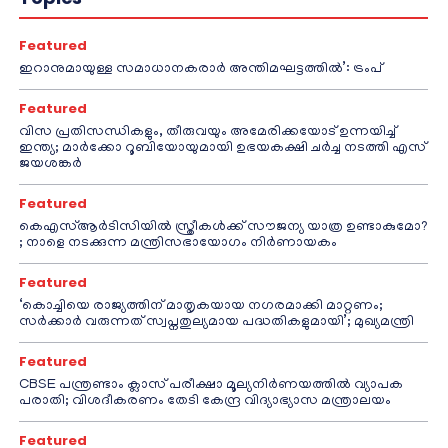
Featured
ഇറാനുമായുള്ള സമാധാനകരാർ അന്തിമഘട്ടത്തിൽ‌’: ട്രംപ്
Featured
വിസ പ്രതിസന്ധികളും, തീരുവയും അമേരിക്കയോട് ഉന്നയിച്ച്
ഇന്ത്യ; മാർക്കോ റൂബിയോയുമായി ഉഭയകക്ഷി ചർച്ച നടത്തി എസ്
ജയശങ്കർ
Featured
കെഎസ്ആർടിസിയിൽ സ്ത്രീകൾക്ക് സൗജന്യ യാത്ര ഉണ്ടാകുമോ?
; നാളെ നടക്കുന്ന മന്ത്രിസഭായോഗം നിർണായകം
Featured
‘കൊച്ചിയെ രാജ്യത്തിന് മാതൃകയായ നഗരമാക്കി മാറ്റണം;
സർക്കാർ വരുന്നത് സ്വപ്നതുല്യമായ പദ്ധതികളുമായി’; മുഖ്യമന്ത്രി
Featured
CBSE പന്ത്രണ്ടാം ക്ലാസ് പരീക്ഷാ മൂല്യനിർണയത്തിൽ വ്യാപക
പരാതി; വിശദീകരണം തേടി കേന്ദ്ര വിദ്യാഭ്യാസ മന്ത്രാലയം
Featured