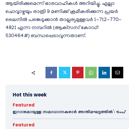
ആയിരിക്കുമെന്ന് ഭാരവാഹികൾ അറിയിച്ചു. എല്ലാ
ചൊവ്വാഴ്ചയും രാത്രി 9 മണിക്ക് ക്രമീകരിക്കുന്ന പ്രയർ
ലൈനിൽ പങ്കെടുക്കാൻ താല്പര്യമുള്ളവർ 1-712-770-
4821 എന്ന നമ്പറിൽ (ആക്‌സസ് കോഡ്:
530464#) ബന്ധപ്പെടാവുന്നതാണ്.
Hot this week
Featured
ഇറാനുമായുള്ള സമാധാനകരാർ അന്തിമഘട്ടത്തിൽ‌’: ട്രംപ്
Featured