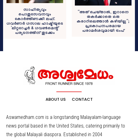
സാഹിത്യവും
“അത് ചെയ്താല്‍, ഇറാനെ
പൊതുസേവനവും
തകര്‍ക്കാതെ ഒരു
കോർത്തിണക്കി ലഫ്.
കരാറിലെത്താന്‍ കഴിയില്ല”;
ഗവർണർ ഗസാല ഹാഷ്മിയുടെ
പ്രകോപനപരമായ
‘ലിറ്ററേച്ചർ & ഗവൺമെന്റ്’
പരാമര്‍ശവുമായി ട്രംപ്
പര്യടനത്തിന് തുടക്കം
ABOUT US
CONTACT
Aswamedham.com is a longstanding Malayalam-language
news portal based in the United States, catering primarily to
the global Malayali diaspora. Established in 2004