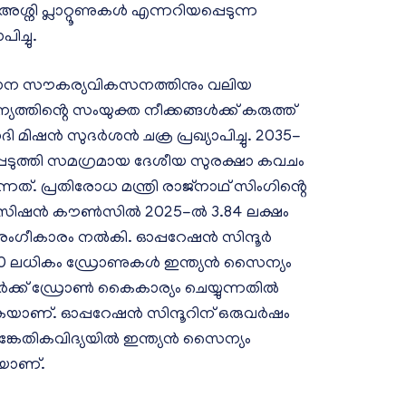
അശ്നി പ്ലാറ്റൂണുകൾ എന്നറിയപ്പെടുന്ന
ിച്ചു.
ാന സൗകര്യവികസനത്തിനും വലിയ
തിൻ്റെ സംയുക്ത നീക്കങ്ങൾക്ക് കരുത്ത്
ി മിഷൻ സുദർശൻ ചക്ര പ്രഖ്യാപിച്ചു. 2035-
െടുത്തി സമഗ്രമായ ദേശീയ സുരക്ഷാ കവചം
നത്. പ്രതിരോധ മന്ത്രി രാജ്‌നാഥ് സിംഗിൻ്റെ
്വിസിഷൻ കൗൺസിൽ 2025-ൽ 3.84 ലക്ഷം
ംഗീകാരം നൽകി. ഓപ്പറേഷൻ സിന്ദൂർ
ൽ 800 ലധികം ഡ്രോണുകൾ ഇന്ത്യൻ സൈന്യം
ക്ക് ഡ്രോൺ കൈകാര്യം ചെയ്യുന്നതിൽ
യാണ്. ഓപ്പറേഷൻ സിന്ദൂറിന് ഒരുവർഷം
്കേതികവിദ്യയിൽ ഇന്ത്യൻ സൈന്യം
കയാണ്.