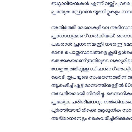
ബറ്റാലിയനുകൾ എന്നിവയ്ക്ക് പുറമെ 
പ്രത്യേക ഡ്രോൺ യൂണിറ്റുകളും സ്ഥാപ
അതിർത്തി മേഖലകളിലെ അടിസ്ഥ
പ്രാധാന്യമാണ് നൽകിയത്. സൈന്യത്
പകരാൻ പ്രധാനമന്ത്രി നരേന്ദ്ര മോദ
ഓടെ പൊതുസ്ഥലങ്ങളെ കൂടി ഉൾപ്പ
ഒരുക്കുകയാണ് ഇതിലൂടെ ലക്ഷ്യമിടുന്
നേതൃത്വത്തിലുള്ള ഡിഫൻസ് അക
കോടി രൂപയുടെ സംഭരണത്തിന് അ
ആരംഭിച്ച് എട്ട് മാസത്തിനുള്ളി
തദേശീയമായി നിർമിച്ചു. സൈനികർ
പ്രത്യേക പരിശീലനവും നൽകിവരുക
പൂർത്തിയായിരിക്കെ ആധുനിക സാങ
അഭിമാനനേട്ടം കൈവരിച്ചിരിക്കു