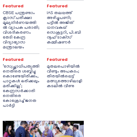
Featured
Featured
CBSE പന്ത്രണ്ടാം
IAS തലപ്പത്ത്
ക്ലാസ് പരീക്ഷാ
അഴിച്ചുപണി;
മൂല്യനിർണയത്തി
പട്ടീല്‍ അജിത്
ൽ വ്യാപക പരാതി;
ധനവകുപ്പ്
വിശദീകരണം
സെക്രട്ടറി, പി.ബി
തേടി കേന്ദ്ര
നൂഹ് ടാക്‌സ്
വിദ്യാഭ്യാസ
കമ്മീഷണര്‍
മന്ത്രാലയം
Featured
Featured
‘സ്വേച്ഛാധിപത്യത്തി
മുതലപൊഴിയിൽ
നെതിരെ ശബ്ദിച്ചു
വീണ്ടും അപകടം;
കൊണ്ടേയിരിക്കും,
തിരയിൽപ്പെട്ട്
പാറ്റകൾ ഒരിക്കലും
മത്സ്യത്തൊഴിലാളി
മരിക്കില്ല’;
കടലിൽ വീണു
കേന്ദ്രസർക്കാരി
നെതിരെ
കോക്രോച്ച് ജനത
പാർട്ടി