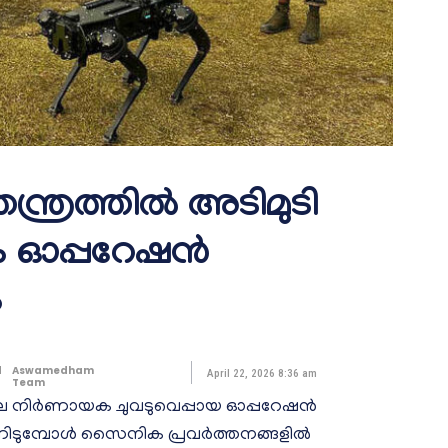
്രത്തിൽ അടിമുടി
നം ഓപ്പറേഷൻ
ം
d
Aswamedham
April 22, 2026 8:36 am
Team
ലെ നിർണായക ചുവടുവെപ്പായ ഓപ്പറേഷൻ
ന്നിടുമ്പോൾ സൈനിക പ്രവർത്തനങ്ങളിൽ