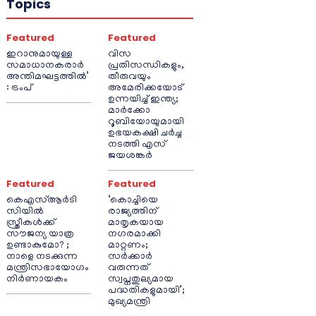
Topics
Featured
Featured
ഇറാനുമായുള്ള
വിസ
സമാധാനകരാർ
പ്രതിസന്ധികളും,
അന്തിമഘട്ടത്തിൽ‌’
തീരുവയും
: ട്രംപ്
അമേരിക്കയോട്
ഉന്നയിച്ച് ഇന്ത്യ;
മാർക്കോ
റൂബിയോയുമായി
ഉഭയകക്ഷി ചർച്ച
നടത്തി എസ്
ജയശങ്കർ
Featured
Featured
കെഎസ്ആർടി
‘കൊച്ചിയെ
സിയിൽ
രാജ്യത്തിന്
സ്ത്രീകൾക്ക്
മാതൃകയായ
സൗജന്യ യാത്ര
നഗരമാക്കി
ഉണ്ടാകുമോ? ;
മാറ്റണം;
നാളെ നടക്കുന്ന
സർക്കാർ
മന്ത്രിസഭായോഗം
വരുന്നത്
നിർണായകം
സ്വപ്നതുല്യമായ
പദ്ധതികളുമായി’;
മുഖ്യമന്ത്രി