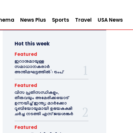
inema
News Plus
Sports
Travel
USA News
Hot this week
Featured
ഇറാനുമായുള്ള
സമാധാനകരാർ
അന്തിമഘട്ടത്തിൽ‌’: ട്രംപ്
Featured
വിസ പ്രതിസന്ധികളും,
തീരുവയും അമേരിക്കയോട്
ഉന്നയിച്ച് ഇന്ത്യ; മാർക്കോ
റൂബിയോയുമായി ഉഭയകക്ഷി
ചർച്ച നടത്തി എസ് ജയശങ്കർ
Featured