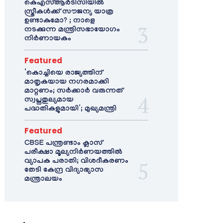
കെഎസ്ആർടിസിയിൽ
സ്ത്രീകൾക്ക് സൗജന്യ യാത്ര
ഉണ്ടാകുമോ? ; നാളെ
നടക്കുന്ന മന്ത്രിസഭായോഗം
നിർണായകം
Featured
‘കൊച്ചിയെ രാജ്യത്തിന്
മാതൃകയായ നഗരമാക്കി
മാറ്റണം; സർക്കാർ വരുന്നത്
സ്വപ്നതുല്യമായ
പദ്ധതികളുമായി’; മുഖ്യമന്ത്രി
Featured
CBSE പന്ത്രണ്ടാം ക്ലാസ്
പരീക്ഷാ മൂല്യനിർണയത്തിൽ
വ്യാപക പരാതി; വിശദീകരണം
തേടി കേന്ദ്ര വിദ്യാഭ്യാസ
മന്ത്രാലയം