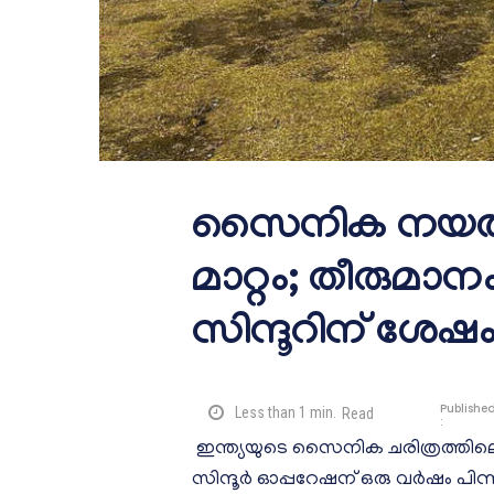
സൈനിക നയതന്ത
മാറ്റം; തീരുമാ
സിന്ദൂറിന് ശേഷ
Publishe
Less than 1
min.
Read
:
ഇന്ത്യയുടെ സൈനിക ചരിത്രത്തി
സിന്ദൂർ ഓപ്പറേഷന് ഒരു വർഷം പി