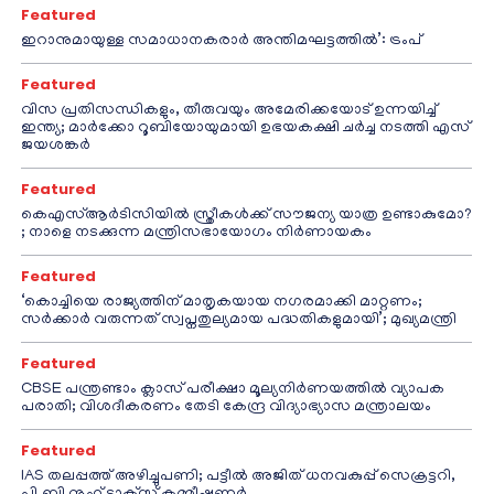
Featured
ഇറാനുമായുള്ള സമാധാനകരാർ അന്തിമഘട്ടത്തിൽ‌’: ട്രംപ്
Featured
വിസ പ്രതിസന്ധികളും, തീരുവയും അമേരിക്കയോട് ഉന്നയിച്ച്
ഇന്ത്യ; മാർക്കോ റൂബിയോയുമായി ഉഭയകക്ഷി ചർച്ച നടത്തി എസ്
ജയശങ്കർ
Featured
കെഎസ്ആർടിസിയിൽ സ്ത്രീകൾക്ക് സൗജന്യ യാത്ര ഉണ്ടാകുമോ?
; നാളെ നടക്കുന്ന മന്ത്രിസഭായോഗം നിർണായകം
Featured
‘കൊച്ചിയെ രാജ്യത്തിന് മാതൃകയായ നഗരമാക്കി മാറ്റണം;
സർക്കാർ വരുന്നത് സ്വപ്നതുല്യമായ പദ്ധതികളുമായി’; മുഖ്യമന്ത്രി
Featured
CBSE പന്ത്രണ്ടാം ക്ലാസ് പരീക്ഷാ മൂല്യനിർണയത്തിൽ വ്യാപക
പരാതി; വിശദീകരണം തേടി കേന്ദ്ര വിദ്യാഭ്യാസ മന്ത്രാലയം
Featured
IAS തലപ്പത്ത് അഴിച്ചുപണി; പട്ടീല്‍ അജിത് ധനവകുപ്പ് സെക്രട്ടറി,