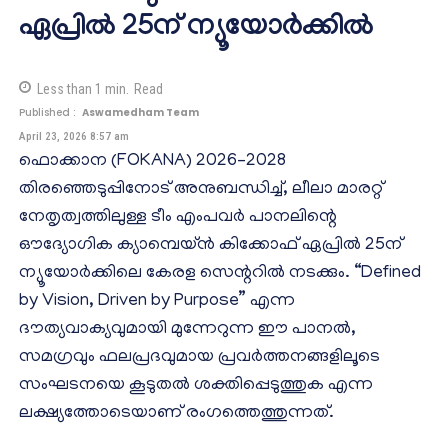
ഏപ്രിൽ 25ന് ന്യൂയോർക്കിൽ
Less than 1
min.
Read
Published :
Aswamedham Team
April 23, 2026 8:57 am
ഫൊക്കാന (FOKANA) 2026–2028
തിരഞ്ഞെടുപ്പിനോട് അനുബന്ധിച്ച്, ലീലാ മാരറ്റ്
നേതൃത്വത്തിലുള്ള ടീം എംപവർ പാനലിന്റെ
ഔദ്യോഗിക ക്യാമ്പെയ്ൻ കിക്കോഫ് ഏപ്രിൽ 25ന്
ന്യൂയോർക്കിലെ കേരള സെന്ററിൽ നടക്കും. “Defined
by Vision, Driven by Purpose” എന്ന
ദൗത്യവാക്യവുമായി മുന്നേറുന്ന ഈ പാനൽ,
സമഗ്രവും ഫലപ്രദവുമായ പ്രവർത്തനങ്ങളിലൂടെ
സംഘടനയെ കൂടുതൽ ശക്തിപ്പെടുത്തുക എന്ന
ലക്ഷ്യത്തോടെയാണ് രംഗത്തെത്തുന്നത്.