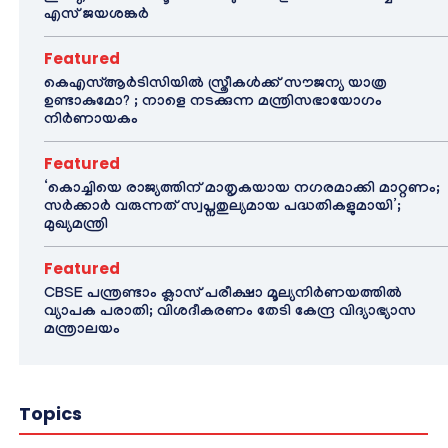
എസ് ജയശങ്കർ
Featured
കെഎസ്ആർടിസിയിൽ സ്ത്രീകൾക്ക് സൗജന്യ യാത്ര
ഉണ്ടാകുമോ? ; നാളെ നടക്കുന്ന മന്ത്രിസഭായോഗം
നിർണായകം
Featured
‘കൊച്ചിയെ രാജ്യത്തിന് മാതൃകയായ നഗരമാക്കി മാറ്റണം;
സർക്കാർ വരുന്നത് സ്വപ്നതുല്യമായ പദ്ധതികളുമായി’;
മുഖ്യമന്ത്രി
Featured
CBSE പന്ത്രണ്ടാം ക്ലാസ് പരീക്ഷാ മൂല്യനിർണയത്തിൽ
വ്യാപക പരാതി; വിശദീകരണം തേടി കേന്ദ്ര വിദ്യാഭ്യാസ
മന്ത്രാലയം
Topics