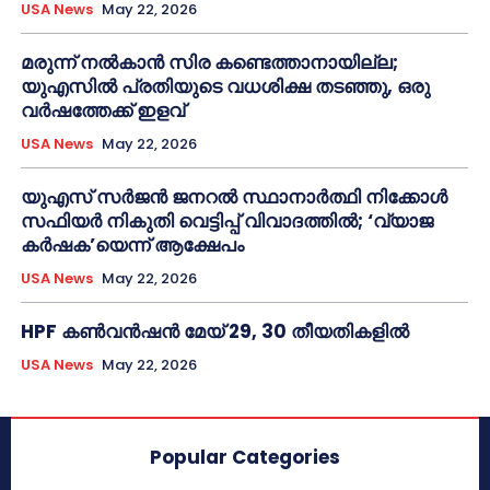
USA News
May 22, 2026
മരുന്ന് നൽകാൻ സിര കണ്ടെത്താനായില്ല;
യുഎസിൽ പ്രതിയുടെ വധശിക്ഷ തടഞ്ഞു, ഒരു
വർഷത്തേക്ക് ഇളവ്
USA News
May 22, 2026
യുഎസ് സർജൻ ജനറൽ സ്ഥാനാർത്ഥി നിക്കോൾ
സഫിയർ നികുതി വെട്ടിപ്പ് വിവാദത്തിൽ; ‘വ്യാജ
കർഷക’യെന്ന് ആക്ഷേപം
USA News
May 22, 2026
HPF കൺവൻഷൻ മേയ് 29, 30 തീയതികളിൽ
USA News
May 22, 2026
Popular Categories