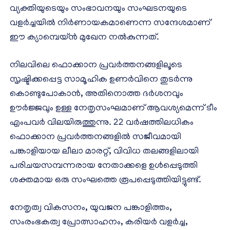
വ്യക്തിയുടെയും സംഭാവനയും സംഘടനയുടെ
വളർച്ചയിൽ നിർണായകമാണെന്ന സന്ദേശമാണ്
ഈ ക്യാമ്പെയ്ൻ മുഖേന നൽകുന്നത്.
നിലവിലെ ഫൊക്കാന പ്രവർത്തനങ്ങളിലൂടെ
സൃഷ്ടിക്കപ്പെട്ട സാമൂഹിക ഉണർവിനെ തുടർന്നു
കൊണ്ടുപോകാൻ, അതിനൊത്ത ദർശനവും
ഊർജ്ജവും ഉള്ള നേതൃസംഘമാണ് ആവശ്യമെന്ന് ടീം
എംപവർ വിലയിരുത്തുന്നു. 22 വർഷത്തിലധികം
ഫൊക്കാന പ്രവർത്തനങ്ങളിൽ സജീവമായി
പങ്കാളിയായ ലീലാ മാരറ്റ്, വിവിധ തലങ്ങളിലായി
പരിചയസമ്പന്നരായ നേതാക്കളെ ഉൾപ്പെടുത്തി
ശക്തമായ ഒരു സംഘത്തെ രൂപപ്പെടുത്തിയിട്ടുണ്ട്.
നേതൃത്വ വികസനം, യുവജന പങ്കാളിത്തം,
സംരംഭകത്വ പ്രോത്സാഹനം, കരിയർ വളർച്ച,