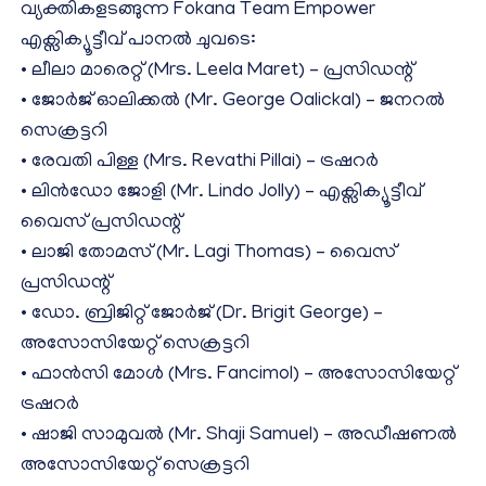
വ്യക്തികളടങ്ങുന്ന Fokana Team Empower
എക്സിക്യൂട്ടീവ് പാനൽ ചുവടെ:
• ലീലാ മാരെറ്റ് (Mrs. Leela Maret) – പ്രസിഡന്റ്
• ജോർജ് ഓലിക്കൽ (Mr. George Oalickal) – ജനറൽ
സെക്രട്ടറി
• രേവതി പിള്ള (Mrs. Revathi Pillai) – ട്രഷറർ
• ലിൻഡോ ജോളി (Mr. Lindo Jolly) – എക്സിക്യൂട്ടീവ്
വൈസ് പ്രസിഡന്റ്
• ലാജി തോമസ് (Mr. Lagi Thomas) – വൈസ്
പ്രസിഡന്റ്
• ഡോ. ബ്രിജിറ്റ് ജോർജ് (Dr. Brigit George) –
അസോസിയേറ്റ് സെക്രട്ടറി
• ഫാൻസി മോൾ (Mrs. Fancimol) – അസോസിയേറ്റ്
ട്രഷറർ
• ഷാജി സാമുവൽ (Mr. Shaji Samuel) – അഡീഷണൽ
അസോസിയേറ്റ് സെക്രട്ടറി