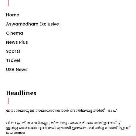
Home
Aswamedham Exclusive
Cinema
News Plus
Sports
Travel
USA News
Headlines
ഇറാനുമായുള്ള സമാധാനകരാർ അന്തിമഘട്ടത്തിൽ‌’: ട്രംപ്
വിസ പ്രതിസന്ധികളും, തീരുവയും അമേരിക്കയോട് ഉന്നയിച്ച്
ഇന്ത്യ; മാർക്കോ റൂബിയോയുമായി ഉഭയകക്ഷി ചർച്ച നടത്തി എസ്
ജയശങ്കർ