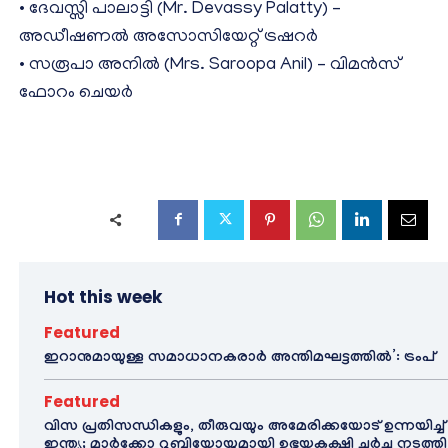
• ദേവസ്സി പാലാട്ടി (Mr. Devassy Palatty) –
അഡീഷണൽ അസോസിയേറ്റ് ട്രഷറർ
• സരൂപാ അനിൽ (Mrs. Saroopa Anil) – വിമൻസ്
ഫോറം ചെയർ
Hot this week
Featured
ഇറാനുമായുള്ള സമാധാനകരാർ അന്തിമഘട്ടത്തിൽ‌’: ട്രംപ്
Featured
വിസ പ്രതിസന്ധികളും, തീരുവയും അമേരിക്കയോട് ഉന്നയിച്ച്
ഇന്ത്യ; മാർക്കോ റൂബിയോയുമായി ഉഭയകക്ഷി ചർച്ച നടത്തി