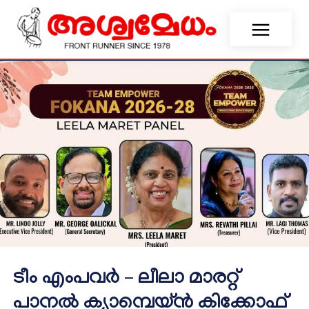
ടീം എംപവർ – ലീലാ മാരറ്റ്
പാനൽ ക്യാമ്പെയ്ൻ കിക്കോഫ്