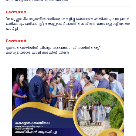
പി.ബി നൂഹ് ടാക്‌സ് കമ്മീഷണര്‍
Featured
‘സ്വേച്ഛാധിപത്യത്തിനെതിരെ ശബ്ദിച്ചു കൊണ്ടേയിരിക്കും, പാറ്റകൾ
ഒരിക്കലും മരിക്കില്ല’; കേന്ദ്രസർക്കാരിനെതിരെ കോക്രോച്ച് ജനത
പാർട്ടി
Featured
മുതലപൊഴിയിൽ വീണ്ടും അപകടം; തിരയിൽപ്പെട്ട്
മത്സ്യത്തൊഴിലാളി കടലിൽ വീണു