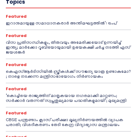
Topics
Featured
ഇറാനുമായുള്ള സമാധാനകരാർ അന്തിമഘട്ടത്തിൽ‌’: ട്രംപ്
Featured
വിസ പ്രതിസന്ധികളും, തീരുവയും അമേരിക്കയോട് ഉന്നയിച്ച്
ഇന്ത്യ; മാർക്കോ റൂബിയോയുമായി ഉഭയകക്ഷി ചർച്ച നടത്തി എസ്
ജയശങ്കർ
Featured
കെഎസ്ആർടിസിയിൽ സ്ത്രീകൾക്ക് സൗജന്യ യാത്ര ഉണ്ടാകുമോ?
; നാളെ നടക്കുന്ന മന്ത്രിസഭായോഗം നിർണായകം
Featured
‘കൊച്ചിയെ രാജ്യത്തിന് മാതൃകയായ നഗരമാക്കി മാറ്റണം;
സർക്കാർ വരുന്നത് സ്വപ്നതുല്യമായ പദ്ധതികളുമായി’; മുഖ്യമന്ത്രി
Featured
CBSE പന്ത്രണ്ടാം ക്ലാസ് പരീക്ഷാ മൂല്യനിർണയത്തിൽ വ്യാപക
പരാതി; വിശദീകരണം തേടി കേന്ദ്ര വിദ്യാഭ്യാസ മന്ത്രാലയം