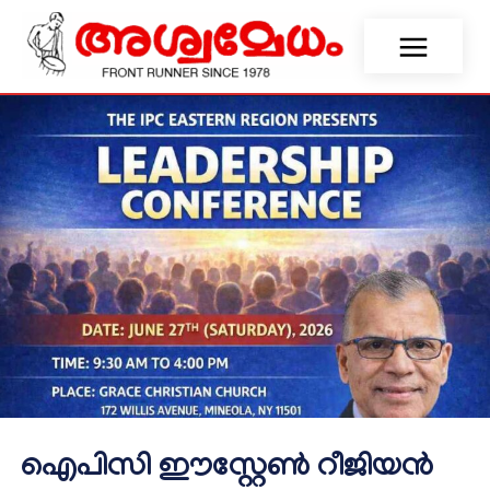
ഐപിസി ഈസ്റ്റേൺ റീജിയൻ