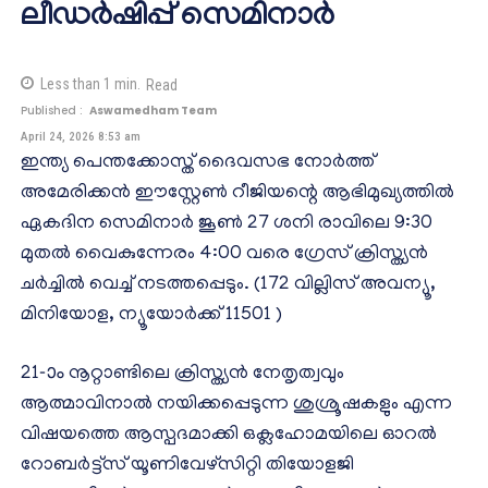
ലീഡർഷിപ്പ് സെമിനാർ
Less than 1
min.
Read
Published :
Aswamedham Team
April 24, 2026 8:53 am
ഇന്ത്യ പെന്തക്കോസ്ത് ദൈവസഭ നോർത്ത്
അമേരിക്കൻ ഈസ്റ്റേൺ റീജിയന്റെ ആഭിമുഖ്യത്തിൽ
ഏകദിന സെമിനാർ ജൂൺ 27 ശനി രാവിലെ 9:30
മുതൽ വൈകുന്നേരം 4:00 വരെ ഗ്രേസ് ക്രിസ്ത്യൻ
ചർച്ചിൽ വെച്ച് നടത്തപ്പെടും. (172 വില്ലിസ് അവന്യൂ,
മിനിയോള, ന്യൂയോർക്ക് 11501 )
21-ാം നൂറ്റാണ്ടിലെ ക്രിസ്ത്യൻ നേതൃത്വവും
ആത്മാവിനാൽ നയിക്കപ്പെടുന്ന ശുശ്രൂഷകളും എന്ന
വിഷയത്തെ ആസ്പദമാക്കി ഒക്ലഹോമയിലെ ഓറൽ
റോബർട്ട്സ് യൂണിവേഴ്സിറ്റി തിയോളജി