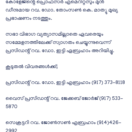
കോളേജിന്റെ പ്രൊഫസർ എമെറിറ്റസും മുൻ
ഡീനുമായ റവ. ഡോ. തോംസൺ കെ. മാത്യു മുഖ്യ
പ്രഭാഷണം നടത്തും.
സഭാ വിഭാഗ വ്യത്യാസമില്ലാതെ ഏവരെയും
സമ്മേളനത്തിലേക്ക് സ്വാഗതം ചെയ്യുന്നുവെന്ന്
പ്രസിഡന്റ് റവ. ഡോ. ഇട്ടി ഏബ്രഹാം അറിയിച്ചു.
കൂടുതൽ വിവരങ്ങൾക്ക്;
പ്രസിഡന്റ് റവ. ഡോ. ഇട്ടി എബ്രഹാം (917) 373-8118
വൈസ് പ്രസിഡന്റ് റവ. ജേക്കബ് ജോർജ് (917) 533-
5870
സെക്രട്ടറി റവ. ജോൺസൺ എബ്രഹാം (914)426-
2992