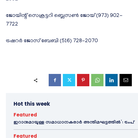
ജോയിന്റ് സെക്രട്ടറി ബ്ലെസൺ ജോയ് (973) 902-
7722
ട്രഷറർ ജോസ് ബേബി (516) 728-2070
Hot this week
Featured
ഇറാനുമായുള്ള സമാധാനകരാർ അന്തിമഘട്ടത്തിൽ‌’: ട്രംപ്
Featured