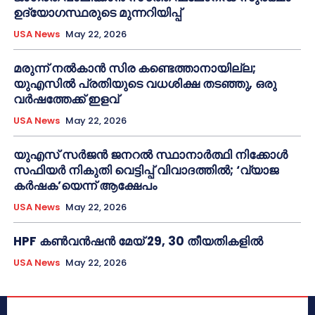
ഉദ്യോഗസ്ഥരുടെ മുന്നറിയിപ്പ്
USA News
May 22, 2026
മരുന്ന് നൽകാൻ സിര കണ്ടെത്താനായില്ല;
യുഎസിൽ പ്രതിയുടെ വധശിക്ഷ തടഞ്ഞു, ഒരു
വർഷത്തേക്ക് ഇളവ്
USA News
May 22, 2026
യുഎസ് സർജൻ ജനറൽ സ്ഥാനാർത്ഥി നിക്കോൾ
സഫിയർ നികുതി വെട്ടിപ്പ് വിവാദത്തിൽ; ‘വ്യാജ
കർഷക’യെന്ന് ആക്ഷേപം
USA News
May 22, 2026
HPF കൺവൻഷൻ മേയ് 29, 30 തീയതികളിൽ
USA News
May 22, 2026