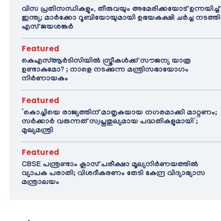
വിസ പ്രതിസന്ധികളും, തീരുവയും അമേരിക്കയോട് ഉന്നയിച്ച്
ഇന്ത്യ; മാർക്കോ റൂബിയോയുമായി ഉഭയകക്ഷി ചർച്ച നടത്തി
എസ് ജയശങ്കർ
Featured
കെഎസ്ആർടിസിയിൽ സ്ത്രീകൾക്ക് സൗജന്യ യാത്ര
ഉണ്ടാകുമോ? ; നാളെ നടക്കുന്ന മന്ത്രിസഭായോഗം
നിർണായകം
Featured
‘കൊച്ചിയെ രാജ്യത്തിന് മാതൃകയായ നഗരമാക്കി മാറ്റണം;
സർക്കാർ വരുന്നത് സ്വപ്നതുല്യമായ പദ്ധതികളുമായി’;
മുഖ്യമന്ത്രി
Featured
CBSE പന്ത്രണ്ടാം ക്ലാസ് പരീക്ഷാ മൂല്യനിർണയത്തിൽ
വ്യാപക പരാതി; വിശദീകരണം തേടി കേന്ദ്ര വിദ്യാഭ്യാസ
മന്ത്രാലയം