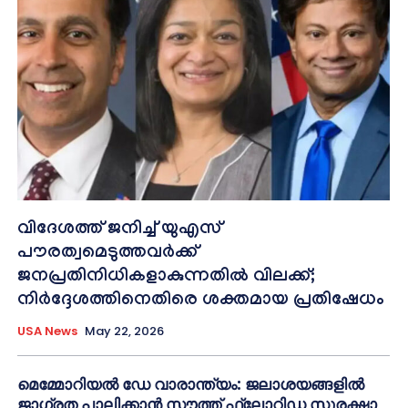
വിദേശത്ത് ജനിച്ച് യുഎസ്
പൗരത്വമെടുത്തവർക്ക്
ജനപ്രതിനിധികളാകുന്നതിൽ വിലക്ക്;
നിർദ്ദേശത്തിനെതിരെ ശക്തമായ പ്രതിഷേധം
USA News
May 22, 2026
മെമ്മോറിയൽ ഡേ വാരാന്ത്യം: ജലാശയങ്ങളിൽ
ജാഗ്രത പാലിക്കാൻ സൗത്ത് ഫ്ലോറിഡ സുരക്ഷാ