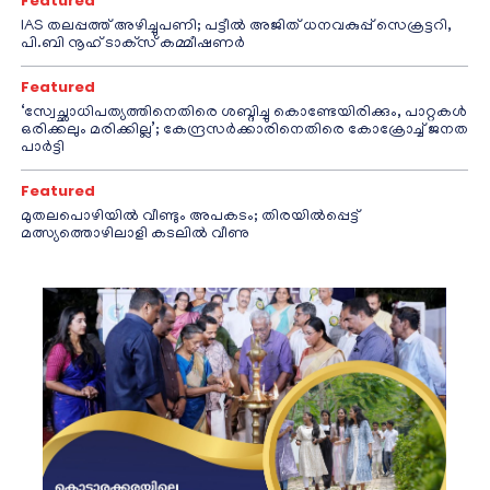
Featured
IAS തലപ്പത്ത് അഴിച്ചുപണി; പട്ടീല്‍ അജിത് ധനവകുപ്പ് സെക്രട്ടറി,
പി.ബി നൂഹ് ടാക്‌സ് കമ്മീഷണര്‍
Featured
‘സ്വേച്ഛാധിപത്യത്തിനെതിരെ ശബ്ദിച്ചു കൊണ്ടേയിരിക്കും, പാറ്റകൾ
ഒരിക്കലും മരിക്കില്ല’; കേന്ദ്രസർക്കാരിനെതിരെ കോക്രോച്ച് ജനത
പാർട്ടി
Featured
മുതലപൊഴിയിൽ വീണ്ടും അപകടം; തിരയിൽപ്പെട്ട്
മത്സ്യത്തൊഴിലാളി കടലിൽ വീണു