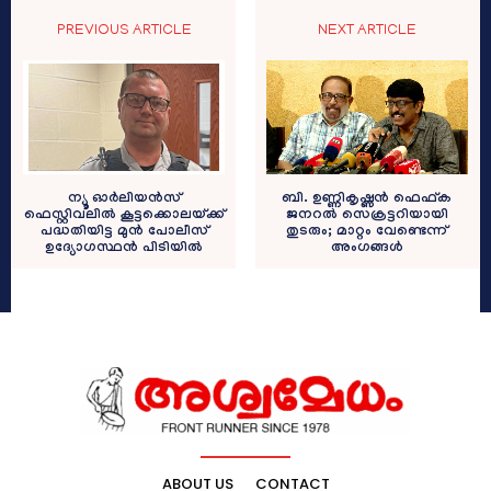
PREVIOUS ARTICLE
NEXT ARTICLE
ന്യൂ ഓർലിയൻസ്
ബി. ഉണ്ണികൃഷ്ണൻ ഫെഫ്‌ക
ഫെസ്റ്റിവലിൽ കൂട്ടക്കൊലയ്ക്ക്
ജനറൽ സെക്രട്ടറിയായി
പദ്ധതിയിട്ട മുൻ പോലീസ്
തുടരും; മാറ്റം വേണ്ടെന്ന്
ഉദ്യോഗസ്ഥൻ പിടിയിൽ
അംഗങ്ങൾ
ABOUT US
CONTACT