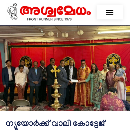
ന്യൂയോർക്ക് വാലി കോട്ടേജ്