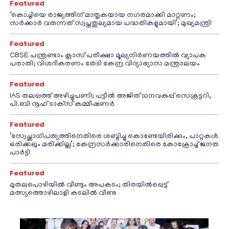
Featured
‘കൊച്ചിയെ രാജ്യത്തിന് മാതൃകയായ നഗരമാക്കി മാറ്റണം;
സർക്കാർ വരുന്നത് സ്വപ്നതുല്യമായ പദ്ധതികളുമായി’; മുഖ്യമന്ത്രി
Featured
CBSE പന്ത്രണ്ടാം ക്ലാസ് പരീക്ഷാ മൂല്യനിർണയത്തിൽ വ്യാപക
പരാതി; വിശദീകരണം തേടി കേന്ദ്ര വിദ്യാഭ്യാസ മന്ത്രാലയം
Featured
IAS തലപ്പത്ത് അഴിച്ചുപണി; പട്ടീല്‍ അജിത് ധനവകുപ്പ് സെക്രട്ടറി,
പി.ബി നൂഹ് ടാക്‌സ് കമ്മീഷണര്‍
Featured
‘സ്വേച്ഛാധിപത്യത്തിനെതിരെ ശബ്ദിച്ചു കൊണ്ടേയിരിക്കും, പാറ്റകൾ
ഒരിക്കലും മരിക്കില്ല’; കേന്ദ്രസർക്കാരിനെതിരെ കോക്രോച്ച് ജനത
പാർട്ടി
Featured
മുതലപൊഴിയിൽ വീണ്ടും അപകടം; തിരയിൽപ്പെട്ട്
മത്സ്യത്തൊഴിലാളി കടലിൽ വീണു