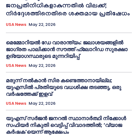
ജനപ്രതിനിധികളാകുന്നതിൽ വിലക്ക്;
നിർദ്ദേശത്തിനെതിരെ ശക്തമായ പ്രതിഷേധം
USA News
May 22, 2026
മെമ്മോറിയൽ ഡേ വാരാന്ത്യം: ജലാശയങ്ങളിൽ
ജാഗ്രത പാലിക്കാൻ സൗത്ത് ഫ്ലോറിഡ സുരക്ഷാ
ഉദ്യോഗസ്ഥരുടെ മുന്നറിയിപ്പ്
USA News
May 22, 2026
മരുന്ന് നൽകാൻ സിര കണ്ടെത്താനായില്ല;
യുഎസിൽ പ്രതിയുടെ വധശിക്ഷ തടഞ്ഞു, ഒരു
വർഷത്തേക്ക് ഇളവ്
USA News
May 22, 2026
യുഎസ് സർജൻ ജനറൽ സ്ഥാനാർത്ഥി നിക്കോൾ
സഫിയർ നികുതി വെട്ടിപ്പ് വിവാദത്തിൽ; ‘വ്യാജ
കർഷക’യെന്ന് ആക്ഷേപം