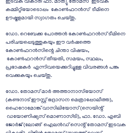
ഇടവക വികാരി ഫാ. മാത്യു തോമസ് ഇടവക
കമ്മിറ്റിയോടൊപ്പം കോൺഫറൻസ് ടീമിനെ
ഊഷ്മളമായി സ്വാഗതം ചെയ്തു.
ഡോ. റെബേക്ക പോത്തൻ കോൺഫറൻസ് ടീമിനെ
പരിചയപ്പെടുത്തുകയും ഈ വർഷത്തെ
കോൺഫറൻസിന്റെ ചിന്താ വിഷയം,
കോൺഫറൻസ് തീയതി, സമയം, സ്ഥലം,
പ്രഭാഷകർ എന്നിവയെക്കുറിച്ചുള്ള വിവരങ്ങൾ പങ്കു
വെക്കുകയും ചെയ്തു.
ഡോ. തോമസ് മാർ അത്താനാസിയോസ്
(കണ്ടനാട് ഈസ്റ്റ് ഭദ്രാസന മെത്രാപ്പോലീത്ത),
ഹൈറോമോങ്ക് വാസിലിയോസ് (സെയിന്റ്
ഡയോണിഷ്യസ് മൊണാസ്ട്രി), ഫാ. ഡോ. എബി
ജോർജ് (ലോങ്ങ് ഐലൻഡ് സെന്റ് തോമസ് ഇടവക