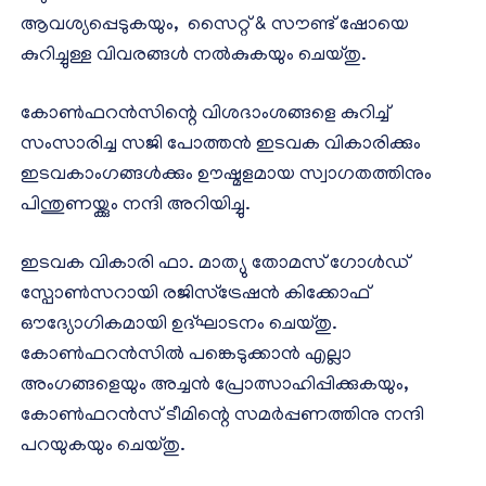
ആവശ്യപ്പെടുകയും, സൈറ്റ് & സൗണ്ട് ഷോയെ
കുറിച്ചുള്ള വിവരങ്ങൾ നൽകുകയും ചെയ്തു.
കോൺഫറൻസിന്റെ വിശദാംശങ്ങളെ കുറിച്ച്
സംസാരിച്ച സജി പോത്തൻ ഇടവക വികാരിക്കും
ഇടവകാംഗങ്ങൾക്കും ഊഷ്മളമായ സ്വാഗതത്തിനും
പിന്തുണയ്ക്കും നന്ദി അറിയിച്ചു.
ഇടവക വികാരി ഫാ. മാത്യു തോമസ് ഗോൾഡ്
സ്പോൺസറായി രജിസ്ട്രേഷൻ കിക്കോഫ്
ഔദ്യോഗികമായി ഉദ്ഘാടനം ചെയ്തു.
കോൺഫറൻസിൽ പങ്കെടുക്കാൻ എല്ലാ
അംഗങ്ങളെയും അച്ചൻ പ്രോത്സാഹിപ്പിക്കുകയും,
കോൺഫറൻസ് ടീമിന്റെ സമർപ്പണത്തിനു നന്ദി
പറയുകയും ചെയ്തു.