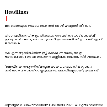
Headlines
ഇറാനുമായുള്ള സമാധാനകരാർ അന്തിമഘട്ടത്തിൽ‌’: ട്രംപ്
വിസ പ്രതിസന്ധികളും, തീരുവയും അമേരിക്കയോട് ഉന്നയിച്ച്
ഇന്ത്യ; മാർക്കോ റൂബിയോയുമായി ഉഭയകക്ഷി ചർച്ച നടത്തി എസ്
ജയശങ്കർ
കെഎസ്ആർടിസിയിൽ സ്ത്രീകൾക്ക് സൗജന്യ യാത്ര
ഉണ്ടാകുമോ? ; നാളെ നടക്കുന്ന മന്ത്രിസഭായോഗം നിർണായകം
‘കൊച്ചിയെ രാജ്യത്തിന് മാതൃകയായ നഗരമാക്കി മാറ്റണം;
സർക്കാർ വരുന്നത് സ്വപ്നതുല്യമായ പദ്ധതികളുമായി’; മുഖ്യമന്ത്രി
Copyright © Ashwamedham Publishers 2025. All rights reserved.