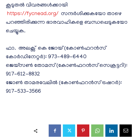
കൂടുതൽ വിവരങ്ങൾക്കായി
https://fycnead.org/
സന്ദർശിക്കുകയോ താഴെ
പറഞ്ഞിരിക്കുന്ന ഭാരവാഹികളെ ബന്ധപ്പെടുകയോ
ചെയ്യുക.
ഫാ. അലക്സ് കെ ജോയ് (കോൺഫറൻസ്
കോർഡിനേറ്റർ): 973-489-6440
ജെയ്‌സൺ തോമസ് (കോൺഫറൻസ് സെക്രട്ടറി):
917-612-8832
ജോൺ താമരവേലിൽ (കോൺഫറൻസ് ട്രഷറർ):
917-533-3566