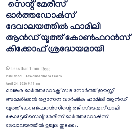
സെന്റ് മേരീസ്
ഓർത്തഡോൿസ്
ദേവാലയത്തിൽ ഫാമിലി
ആൻഡ് യൂത്ത് കോൺഫറൻസ്
കിക്കോഫ് ശ്രദ്ധേയമായി
Less than 1
min.
Read
Published :
Aswamedham Team
April 24, 2026 9:11 am
മലങ്കര ഓർത്തഡോക്സ് സഭ നോർത്ത് ഈസ്റ്റ്
അമേരിക്കൻ ഭദ്രാസന വാർഷിക ഫാമിലി ആൻഡ്
യൂത്ത് കോൺഫറൻസിന്റെ രജിസ്ട്രേഷന് വാലി
കോട്ടേജ് സെന്റ് മേരീസ് ഓർത്തഡോൿസ്
ദേവാലയത്തിൽ ഉജ്വല തുടക്കം.