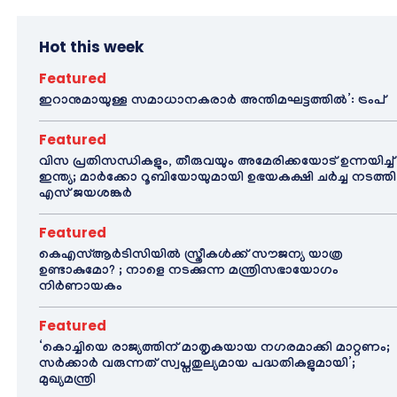
Hot this week
Featured
ഇറാനുമായുള്ള സമാധാനകരാർ അന്തിമഘട്ടത്തിൽ‌’: ട്രംപ്
Featured
വിസ പ്രതിസന്ധികളും, തീരുവയും അമേരിക്കയോട് ഉന്നയിച്ച്
ഇന്ത്യ; മാർക്കോ റൂബിയോയുമായി ഉഭയകക്ഷി ചർച്ച നടത്തി
എസ് ജയശങ്കർ
Featured
കെഎസ്ആർടിസിയിൽ സ്ത്രീകൾക്ക് സൗജന്യ യാത്ര
ഉണ്ടാകുമോ? ; നാളെ നടക്കുന്ന മന്ത്രിസഭായോഗം
നിർണായകം
Featured
‘കൊച്ചിയെ രാജ്യത്തിന് മാതൃകയായ നഗരമാക്കി മാറ്റണം;
സർക്കാർ വരുന്നത് സ്വപ്നതുല്യമായ പദ്ധതികളുമായി’;
മുഖ്യമന്ത്രി