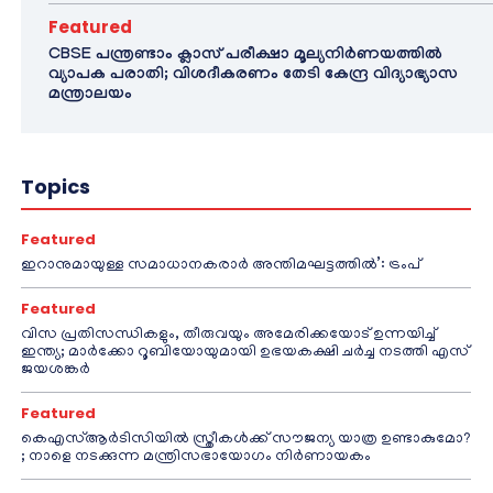
Featured
CBSE പന്ത്രണ്ടാം ക്ലാസ് പരീക്ഷാ മൂല്യനിർണയത്തിൽ
വ്യാപക പരാതി; വിശദീകരണം തേടി കേന്ദ്ര വിദ്യാഭ്യാസ
മന്ത്രാലയം
Topics
Featured
ഇറാനുമായുള്ള സമാധാനകരാർ അന്തിമഘട്ടത്തിൽ‌’: ട്രംപ്
Featured
വിസ പ്രതിസന്ധികളും, തീരുവയും അമേരിക്കയോട് ഉന്നയിച്ച്
ഇന്ത്യ; മാർക്കോ റൂബിയോയുമായി ഉഭയകക്ഷി ചർച്ച നടത്തി എസ്
ജയശങ്കർ
Featured
കെഎസ്ആർടിസിയിൽ സ്ത്രീകൾക്ക് സൗജന്യ യാത്ര ഉണ്ടാകുമോ?
; നാളെ നടക്കുന്ന മന്ത്രിസഭായോഗം നിർണായകം