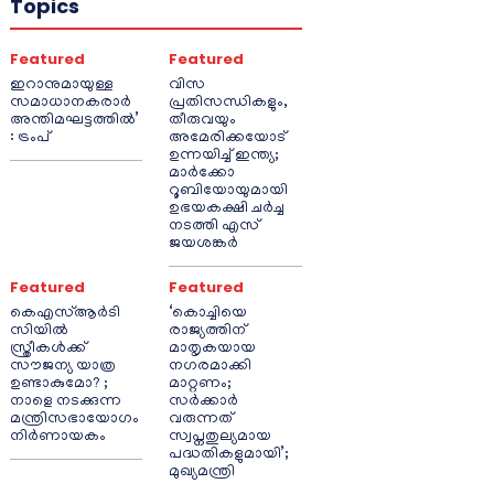
Topics
Featured
Featured
ഇറാനുമായുള്ള
വിസ
സമാധാനകരാർ
പ്രതിസന്ധികളും,
അന്തിമഘട്ടത്തിൽ‌’
തീരുവയും
: ട്രംപ്
അമേരിക്കയോട്
ഉന്നയിച്ച് ഇന്ത്യ;
മാർക്കോ
റൂബിയോയുമായി
ഉഭയകക്ഷി ചർച്ച
നടത്തി എസ്
ജയശങ്കർ
Featured
Featured
കെഎസ്ആർടി
‘കൊച്ചിയെ
സിയിൽ
രാജ്യത്തിന്
സ്ത്രീകൾക്ക്
മാതൃകയായ
സൗജന്യ യാത്ര
നഗരമാക്കി
ഉണ്ടാകുമോ? ;
മാറ്റണം;
നാളെ നടക്കുന്ന
സർക്കാർ
മന്ത്രിസഭായോഗം
വരുന്നത്
നിർണായകം
സ്വപ്നതുല്യമായ
പദ്ധതികളുമായി’;
മുഖ്യമന്ത്രി