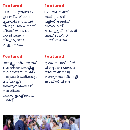
Featured
Featured
CBSE പന്ത്രണ്ടാം
IAS തലപ്പത്ത്
ക്ലാസ് പരീക്ഷാ
അഴിച്ചുപണി;
മൂല്യനിർണയത്തി
പട്ടീല്‍ അജിത്
ൽ വ്യാപക പരാതി;
ധനവകുപ്പ്
വിശദീകരണം
സെക്രട്ടറി, പി.ബി
തേടി കേന്ദ്ര
നൂഹ് ടാക്‌സ്
വിദ്യാഭ്യാസ
കമ്മീഷണര്‍
മന്ത്രാലയം
Featured
Featured
‘സ്വേച്ഛാധിപത്യത്തി
മുതലപൊഴിയിൽ
നെതിരെ ശബ്ദിച്ചു
വീണ്ടും അപകടം;
കൊണ്ടേയിരിക്കും,
തിരയിൽപ്പെട്ട്
പാറ്റകൾ ഒരിക്കലും
മത്സ്യത്തൊഴിലാളി
മരിക്കില്ല’;
കടലിൽ വീണു
കേന്ദ്രസർക്കാരി
നെതിരെ
കോക്രോച്ച് ജനത
പാർട്ടി