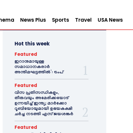
inema
News Plus
Sports
Travel
USA News
Hot this week
Featured
ഇറാനുമായുള്ള
സമാധാനകരാർ
അന്തിമഘട്ടത്തിൽ‌’: ട്രംപ്
Featured
വിസ പ്രതിസന്ധികളും,
തീരുവയും അമേരിക്കയോട്
ഉന്നയിച്ച് ഇന്ത്യ; മാർക്കോ
റൂബിയോയുമായി ഉഭയകക്ഷി
ചർച്ച നടത്തി എസ് ജയശങ്കർ
Featured