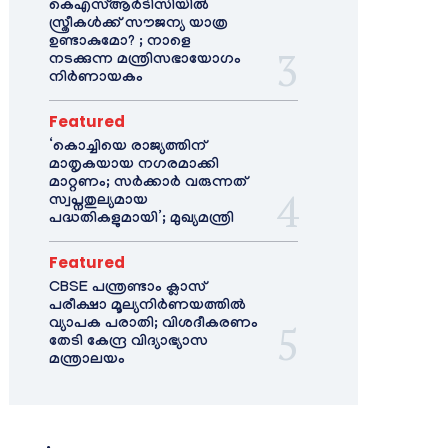
കെഎസ്ആർടിസിയിൽ
സ്ത്രീകൾക്ക് സൗജന്യ യാത്ര
ഉണ്ടാകുമോ? ; നാളെ
നടക്കുന്ന മന്ത്രിസഭായോഗം
നിർണായകം
Featured
‘കൊച്ചിയെ രാജ്യത്തിന്
മാതൃകയായ നഗരമാക്കി
മാറ്റണം; സർക്കാർ വരുന്നത്
സ്വപ്നതുല്യമായ
പദ്ധതികളുമായി’; മുഖ്യമന്ത്രി
Featured
CBSE പന്ത്രണ്ടാം ക്ലാസ്
പരീക്ഷാ മൂല്യനിർണയത്തിൽ
വ്യാപക പരാതി; വിശദീകരണം
തേടി കേന്ദ്ര വിദ്യാഭ്യാസ
മന്ത്രാലയം