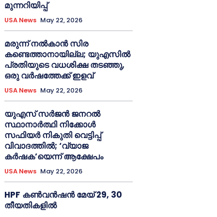
മുന്നറിയിപ്പ്
USA News
May 22, 2026
മരുന്ന് നൽകാൻ സിര
കണ്ടെത്താനായില്ല; യുഎസിൽ
പ്രതിയുടെ വധശിക്ഷ തടഞ്ഞു,
ഒരു വർഷത്തേക്ക് ഇളവ്
USA News
May 22, 2026
യുഎസ് സർജൻ ജനറൽ
സ്ഥാനാർത്ഥി നിക്കോൾ
സഫിയർ നികുതി വെട്ടിപ്പ്
വിവാദത്തിൽ; ‘വ്യാജ
കർഷക’യെന്ന് ആക്ഷേപം
USA News
May 22, 2026
HPF കൺവൻഷൻ മേയ് 29, 30
തീയതികളിൽ