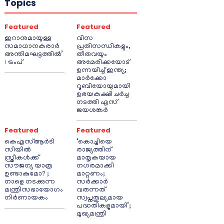
Topics
Featured
Featured
ഇറാനുമായുള്ള
വിസ
സമാധാനകരാർ
പ്രതിസന്ധികളും,
അന്തിമഘട്ടത്തിൽ‌’
തീരുവയും
: ട്രംപ്
അമേരിക്കയോട്
ഉന്നയിച്ച് ഇന്ത്യ;
മാർക്കോ
റൂബിയോയുമായി
ഉഭയകക്ഷി ചർച്ച
നടത്തി എസ്
ജയശങ്കർ
Featured
Featured
കെഎസ്ആർടി
‘കൊച്ചിയെ
സിയിൽ
രാജ്യത്തിന്
സ്ത്രീകൾക്ക്
മാതൃകയായ
സൗജന്യ യാത്ര
നഗരമാക്കി
ഉണ്ടാകുമോ? ;
മാറ്റണം;
നാളെ നടക്കുന്ന
സർക്കാർ
മന്ത്രിസഭായോഗം
വരുന്നത്
നിർണായകം
സ്വപ്നതുല്യമായ
പദ്ധതികളുമായി’;
മുഖ്യമന്ത്രി