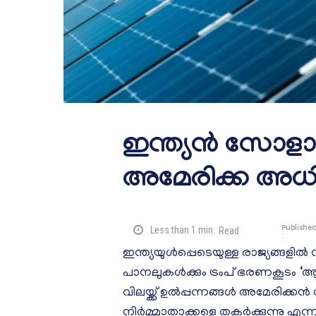
ഇന്ത്യൻ സോളാർ
അമേരിക്ക അധിക 
Publishe
Less than 1
min.
Read
:
ഇന്ത്യയുൾപ്പെടെയുള്ള രാജ്യങ്ങളിൽ
പാനലുകൾക്കും ട്രംപ് ഭരണകൂടം ‘ആന
വിലയ്ക്ക് ഉൽപ്പന്നങ്ങൾ അമേരിക്ക
നിർമ്മാതാക്കളെ തകർക്കുന്നു എന്