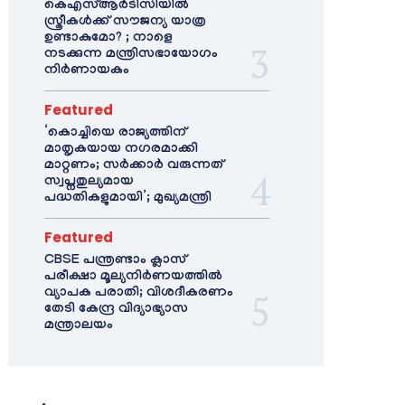
കെഎസ്ആർടിസിയിൽ
സ്ത്രീകൾക്ക് സൗജന്യ യാത്ര
ഉണ്ടാകുമോ? ; നാളെ
നടക്കുന്ന മന്ത്രിസഭായോഗം
നിർണായകം
Featured
‘കൊച്ചിയെ രാജ്യത്തിന്
മാതൃകയായ നഗരമാക്കി
മാറ്റണം; സർക്കാർ വരുന്നത്
സ്വപ്നതുല്യമായ
പദ്ധതികളുമായി’; മുഖ്യമന്ത്രി
Featured
CBSE പന്ത്രണ്ടാം ക്ലാസ്
പരീക്ഷാ മൂല്യനിർണയത്തിൽ
വ്യാപക പരാതി; വിശദീകരണം
തേടി കേന്ദ്ര വിദ്യാഭ്യാസ
മന്ത്രാലയം