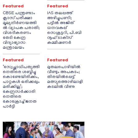
Featured
Featured
CBSE പന്ത്രണ്ടാം
IAS തലപ്പത്ത്
ക്ലാസ് പരീക്ഷാ
അഴിച്ചുപണി;
മൂല്യനിർണയത്തി
പട്ടീല്‍ അജിത്
ൽ വ്യാപക പരാതി;
ധനവകുപ്പ്
വിശദീകരണം
സെക്രട്ടറി, പി.ബി
തേടി കേന്ദ്ര
നൂഹ് ടാക്‌സ്
വിദ്യാഭ്യാസ
കമ്മീഷണര്‍
മന്ത്രാലയം
Featured
Featured
‘സ്വേച്ഛാധിപത്യത്തി
മുതലപൊഴിയിൽ
നെതിരെ ശബ്ദിച്ചു
വീണ്ടും അപകടം;
കൊണ്ടേയിരിക്കും,
തിരയിൽപ്പെട്ട്
പാറ്റകൾ ഒരിക്കലും
മത്സ്യത്തൊഴിലാളി
മരിക്കില്ല’;
കടലിൽ വീണു
കേന്ദ്രസർക്കാരി
നെതിരെ
കോക്രോച്ച് ജനത
പാർട്ടി