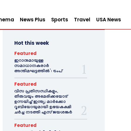
inema
News Plus
Sports
Travel
USA News
Hot this week
Featured
ഇറാനുമായുള്ള
സമാധാനകരാർ
അന്തിമഘട്ടത്തിൽ‌’: ട്രംപ്
Featured
വിസ പ്രതിസന്ധികളും,
തീരുവയും അമേരിക്കയോട്
ഉന്നയിച്ച് ഇന്ത്യ; മാർക്കോ
റൂബിയോയുമായി ഉഭയകക്ഷി
ചർച്ച നടത്തി എസ് ജയശങ്കർ
Featured