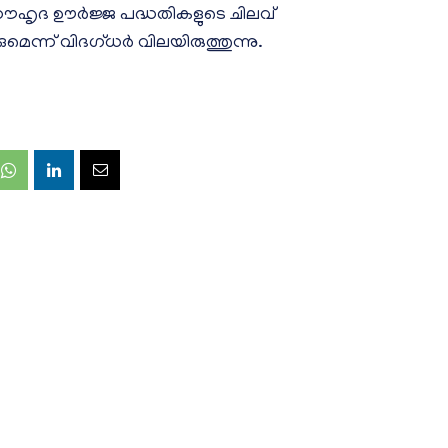
 സൗഹൃദ ഊർജ്ജ പദ്ധതികളുടെ ചിലവ്
കുമെന്ന് വിദഗ്ധർ വിലയിരുത്തുന്നു.