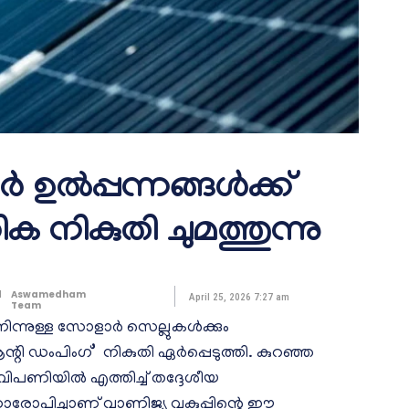
 ഉൽപ്പന്നങ്ങൾക്ക്
നികുതി ചുമത്തുന്നു
d
Aswamedham
April 25, 2026 7:27 am
Team
 നിന്നുള്ള സോളാർ സെല്ലുകൾക്കും
്റി ഡംപിംഗ്’ നികുതി ഏർപ്പെടുത്തി. കുറഞ്ഞ
ൻ വിപണിയിൽ എത്തിച്ച് തദ്ദേശീയ
നാരോപിച്ചാണ് വാണിജ്യ വകുപ്പിന്റെ ഈ