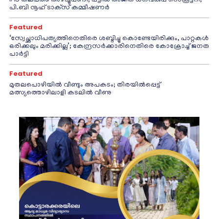
IAS തലപ്പത്ത് അഴിച്ചുപണി; പട്ടീല്‍ അജിത് ധനവകുപ്പ് സെക്രട്ടറി,
പി.ബി നൂഹ് ടാക്‌സ് കമ്മീഷണര്‍
Featured
‘സ്വേച്ഛാധിപത്യത്തിനെതിരെ ശബ്ദിച്ചു കൊണ്ടേയിരിക്കും, പാറ്റകൾ
ഒരിക്കലും മരിക്കില്ല’; കേന്ദ്രസർക്കാരിനെതിരെ കോക്രോച്ച് ജനത
പാർട്ടി
Featured
മുതലപൊഴിയിൽ വീണ്ടും അപകടം; തിരയിൽപ്പെട്ട്
മത്സ്യത്തൊഴിലാളി കടലിൽ വീണു