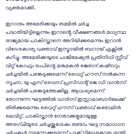
വ്യക്തമാക്കി.
ഇറാനും അമേരിക്കയും തമ്മിൽ ചർച്ച
പദ്ധതിയിട്ടില്ലെന്നും ഇറാൻ്റെ വീക്ഷണങ്ങൾ മധ്യസ്ഥ
രാജ്യമായ പാകിസ്താനെ അറിയിക്കുമെന്നും ഇറാൻ
വിദേശകാര്യ വക്താവ് ഇസ്മായിൽ ബഗായ് എക്സിൽ
കുറിച്ചു. അമേരിക്കയുടെ പശ്ചിമേഷ്യൻ പ്രതിനിധി സ്റ്റീവ്
വിറ്റ് കോഫും ട്രംപിന്റെ മരുമകൻ ജെരാദ് കഷ്നറും
ചർച്ചയിൽ പങ്കെടുക്കുമെന്ന് വൈറ്റ് ഹൗസ് നൽകുന്ന
സൂചന. യു എസ് വൈസ് പ്രസിഡൻ്റ് ജെ ഡി വാൻസ്
ചർച്ചയിൽ പങ്കെടുത്തേക്കില്ല. ആവശ്യമെന്ന്
തോന്നുന്ന ഘട്ടത്തിൽ വാൻസ് ഇസ്ലാമാബാദിലേക്ക്
തിരിക്കുമെന്നും വൈറ്റ് ഹൗസ് വക്താവ് കരോലിൻ
ലെവിറ്റ്. പാകിസ്താൻ നേതാക്കളുമായുള്ള
അരഗ്ചിയുടെ ചർച്ചയ്ക്കുശേഷം രണ്ടാം ഘട്ട സമാധാന
ചർച്ചകൾ നടന്നേക്കുമെന്ന് പാക് വിദേശകാര്യ മന്ത്രി