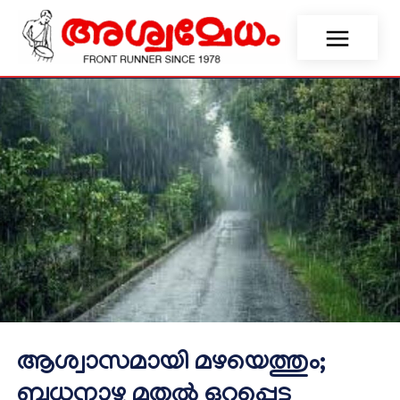
ആശ്വാസമായി മഴയെത്തും;
ബുധനാഴ്ച മുതല്‍ ഒറ്റപ്പെട്ട