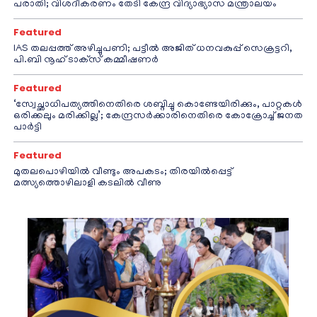
പരാതി; വിശദീകരണം തേടി കേന്ദ്ര വിദ്യാഭ്യാസ മന്ത്രാലയം
Featured
IAS തലപ്പത്ത് അഴിച്ചുപണി; പട്ടീല്‍ അജിത് ധനവകുപ്പ് സെക്രട്ടറി,
പി.ബി നൂഹ് ടാക്‌സ് കമ്മീഷണര്‍
Featured
‘സ്വേച്ഛാധിപത്യത്തിനെതിരെ ശബ്ദിച്ചു കൊണ്ടേയിരിക്കും, പാറ്റകൾ
ഒരിക്കലും മരിക്കില്ല’; കേന്ദ്രസർക്കാരിനെതിരെ കോക്രോച്ച് ജനത
പാർട്ടി
Featured
മുതലപൊഴിയിൽ വീണ്ടും അപകടം; തിരയിൽപ്പെട്ട്
മത്സ്യത്തൊഴിലാളി കടലിൽ വീണു