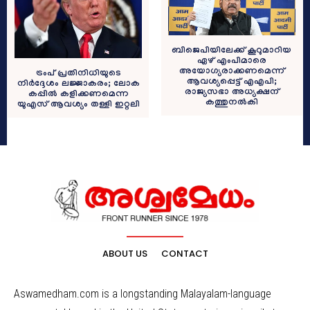
ബിജെപിയിലേക്ക് കൂറുമാറിയ
ഏഴ് എംപിമാരെ
അയോഗ്യരാക്കണമെന്ന്
ട്രംപ് പ്രതിനിധിയുടെ
ആവശ്യപ്പെട്ട് എഎപി;
നിര്‍ദ്ദേശം ലജ്ജാകരം; ലോക
രാജ്യസഭാ അധ്യക്ഷന്
കപ്പില്‍ കളിക്കണമെന്ന
കത്തുനല്‍കി
യുഎസ് ആവശ്യം തള്ളി ഇറ്റലി
ABOUT US
CONTACT
Aswamedham.com is a longstanding Malayalam-language