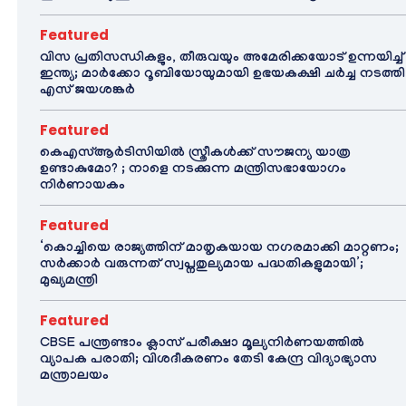
Featured
വിസ പ്രതിസന്ധികളും, തീരുവയും അമേരിക്കയോട് ഉന്നയിച്ച്
ഇന്ത്യ; മാർക്കോ റൂബിയോയുമായി ഉഭയകക്ഷി ചർച്ച നടത്തി
എസ് ജയശങ്കർ
Featured
കെഎസ്ആർടിസിയിൽ സ്ത്രീകൾക്ക് സൗജന്യ യാത്ര
ഉണ്ടാകുമോ? ; നാളെ നടക്കുന്ന മന്ത്രിസഭായോഗം
നിർണായകം
Featured
‘കൊച്ചിയെ രാജ്യത്തിന് മാതൃകയായ നഗരമാക്കി മാറ്റണം;
സർക്കാർ വരുന്നത് സ്വപ്നതുല്യമായ പദ്ധതികളുമായി’;
മുഖ്യമന്ത്രി
Featured
CBSE പന്ത്രണ്ടാം ക്ലാസ് പരീക്ഷാ മൂല്യനിർണയത്തിൽ
വ്യാപക പരാതി; വിശദീകരണം തേടി കേന്ദ്ര വിദ്യാഭ്യാസ
മന്ത്രാലയം