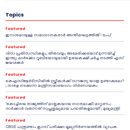
Topics
Featured
ഇറാനുമായുള്ള സമാധാനകരാർ അന്തിമഘട്ടത്തിൽ‌’: ട്രംപ്
Featured
വിസ പ്രതിസന്ധികളും, തീരുവയും അമേരിക്കയോട് ഉന്നയിച്ച്
ഇന്ത്യ; മാർക്കോ റൂബിയോയുമായി ഉഭയകക്ഷി ചർച്ച നടത്തി എസ്
ജയശങ്കർ
Featured
കെഎസ്ആർടിസിയിൽ സ്ത്രീകൾക്ക് സൗജന്യ യാത്ര ഉണ്ടാകുമോ?
; നാളെ നടക്കുന്ന മന്ത്രിസഭായോഗം നിർണായകം
Featured
‘കൊച്ചിയെ രാജ്യത്തിന് മാതൃകയായ നഗരമാക്കി മാറ്റണം;
സർക്കാർ വരുന്നത് സ്വപ്നതുല്യമായ പദ്ധതികളുമായി’; മുഖ്യമന്ത്രി
Featured
CBSE പന്ത്രണ്ടാം ക്ലാസ് പരീക്ഷാ മൂല്യനിർണയത്തിൽ വ്യാപക