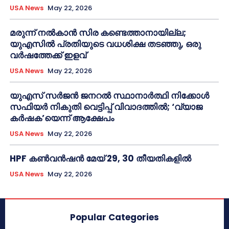
USA News
May 22, 2026
മരുന്ന് നൽകാൻ സിര കണ്ടെത്താനായില്ല;
യുഎസിൽ പ്രതിയുടെ വധശിക്ഷ തടഞ്ഞു, ഒരു
വർഷത്തേക്ക് ഇളവ്
USA News
May 22, 2026
യുഎസ് സർജൻ ജനറൽ സ്ഥാനാർത്ഥി നിക്കോൾ
സഫിയർ നികുതി വെട്ടിപ്പ് വിവാദത്തിൽ; ‘വ്യാജ
കർഷക’യെന്ന് ആക്ഷേപം
USA News
May 22, 2026
HPF കൺവൻഷൻ മേയ് 29, 30 തീയതികളിൽ
USA News
May 22, 2026
Popular Categories