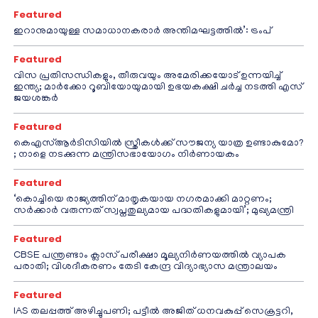
Featured
ഇറാനുമായുള്ള സമാധാനകരാർ അന്തിമഘട്ടത്തിൽ‌’: ട്രംപ്
Featured
വിസ പ്രതിസന്ധികളും, തീരുവയും അമേരിക്കയോട് ഉന്നയിച്ച്
ഇന്ത്യ; മാർക്കോ റൂബിയോയുമായി ഉഭയകക്ഷി ചർച്ച നടത്തി എസ്
ജയശങ്കർ
Featured
കെഎസ്ആർടിസിയിൽ സ്ത്രീകൾക്ക് സൗജന്യ യാത്ര ഉണ്ടാകുമോ?
; നാളെ നടക്കുന്ന മന്ത്രിസഭായോഗം നിർണായകം
Featured
‘കൊച്ചിയെ രാജ്യത്തിന് മാതൃകയായ നഗരമാക്കി മാറ്റണം;
സർക്കാർ വരുന്നത് സ്വപ്നതുല്യമായ പദ്ധതികളുമായി’; മുഖ്യമന്ത്രി
Featured
CBSE പന്ത്രണ്ടാം ക്ലാസ് പരീക്ഷാ മൂല്യനിർണയത്തിൽ വ്യാപക
പരാതി; വിശദീകരണം തേടി കേന്ദ്ര വിദ്യാഭ്യാസ മന്ത്രാലയം
Featured
IAS തലപ്പത്ത് അഴിച്ചുപണി; പട്ടീല്‍ അജിത് ധനവകുപ്പ് സെക്രട്ടറി,