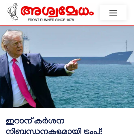
ഇറാന് കർശന
നിബന്ധനകളുമായി ട്രംപ്;