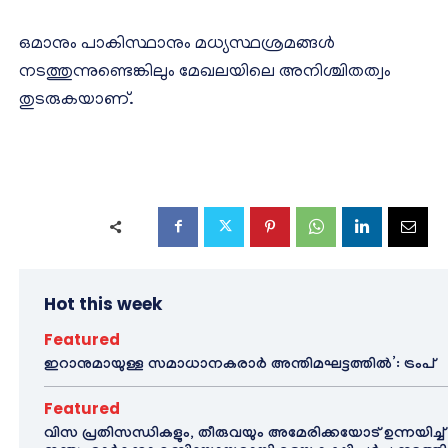
ഒമാനും പാകിസ്ഥാനും മധ്യസ്ഥശ്രമങ്ങൾ
നടത്തുന്നുണ്ടെങ്കിലും മേഖലയിലെ അനിശ്ചിതത്വം
തുടരുകയാണ്.
Hot this week
Featured
ഇറാനുമായുള്ള സമാധാനകരാർ അന്തിമഘട്ടത്തിൽ‌’: ട്രംപ്
Featured
വിസ പ്രതിസന്ധികളും, തീരുവയും അമേരിക്കയോട് ഉന്നയിച്ച്