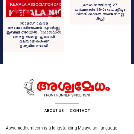
സേവനത്തിന്റെ 27
വർഷങ്ങൾ; 95-ാം വയസ്സിലും
വിരമിക്കാതെ അഞ്ജനല്ലെ
റിസ്ലി
ഡാളസ് കേരള
അസോസിയേഷൻ സുവർണ്ണ
ജൂബിലി നിറവിൽ; ‘ഗോൾഡൻ
കേരള നൈറ്റ്’ പ്രവാസി
മലയാളികൾക്ക്
ദൃശ്യവിരുന്നായി
ABOUT US
CONTACT
Aswamedham.com is a longstanding Malayalam-language