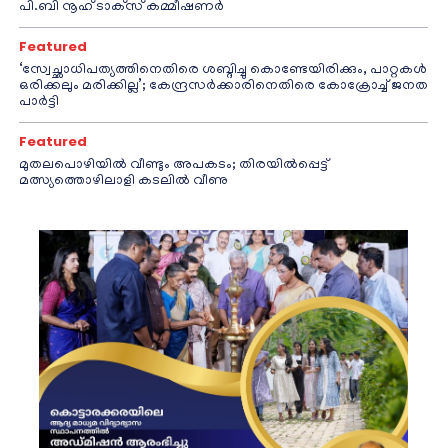
പി.ബി നൂഹ് ടാക്‌സ് കമ്മീഷണര്‍
Featured
‘സ്വേച്ഛാധിപത്യത്തിനെതിരെ ശബ്ദിച്ചു കൊണ്ടേയിരിക്കും, പാറ്റകൾ
ഒരിക്കലും മരിക്കില്ല’; കേന്ദ്രസർക്കാരിനെതിരെ കോക്രോച്ച് ജനത
പാർട്ടി
Featured
മുതലപൊഴിയിൽ വീണ്ടും അപകടം; തിരയിൽപ്പെട്ട്
മത്സ്യത്തൊഴിലാളി കടലിൽ വീണു