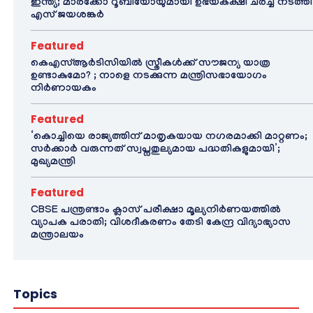
ഇന്ത്യ; മാർക്കോ റൂബിയോയുമായി ഉഭയകക്ഷി ചർച്ച നടത്തി
എസ് ജയശങ്കർ
Featured
കെഎസ്ആർടിസിയിൽ സ്ത്രീകൾക്ക് സൗജന്യ യാത്ര
ഉണ്ടാകുമോ? ; നാളെ നടക്കുന്ന മന്ത്രിസഭായോഗം
നിർണായകം
Featured
‘കൊച്ചിയെ രാജ്യത്തിന് മാതൃകയായ നഗരമാക്കി മാറ്റണം;
സർക്കാർ വരുന്നത് സ്വപ്നതുല്യമായ പദ്ധതികളുമായി’;
മുഖ്യമന്ത്രി
Featured
CBSE പന്ത്രണ്ടാം ക്ലാസ് പരീക്ഷാ മൂല്യനിർണയത്തിൽ
വ്യാപക പരാതി; വിശദീകരണം തേടി കേന്ദ്ര വിദ്യാഭ്യാസ
മന്ത്രാലയം
Topics