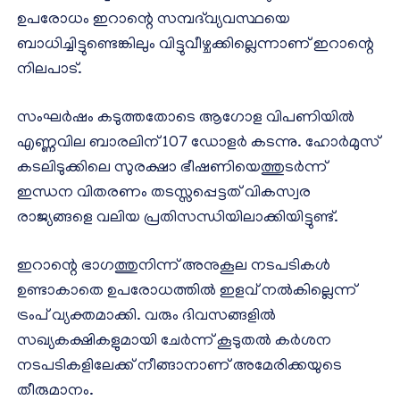
ഉപരോധം ഇറാന്റെ സമ്പദ്‌വ്യവസ്ഥയെ
ബാധിച്ചിട്ടുണ്ടെങ്കിലും വിട്ടുവീഴ്ചക്കില്ലെന്നാണ് ഇറാന്റെ
നിലപാട്.
സംഘർഷം കടുത്തതോടെ ആഗോള വിപണിയിൽ
എണ്ണവില ബാരലിന് 107 ഡോളർ കടന്നു. ഹോർമുസ്
കടലിടുക്കിലെ സുരക്ഷാ ഭീഷണിയെത്തുടർന്ന്
ഇന്ധന വിതരണം തടസ്സപ്പെട്ടത് വികസ്വര
രാജ്യങ്ങളെ വലിയ പ്രതിസന്ധിയിലാക്കിയിട്ടുണ്ട്.
ഇറാന്റെ ഭാഗത്തുനിന്ന് അനുകൂല നടപടികൾ
ഉണ്ടാകാതെ ഉപരോധത്തിൽ ഇളവ് നൽകില്ലെന്ന്
ട്രംപ് വ്യക്തമാക്കി. വരും ദിവസങ്ങളിൽ
സഖ്യകക്ഷികളുമായി ചേർന്ന് കൂടുതൽ കർശന
നടപടികളിലേക്ക് നീങ്ങാനാണ് അമേരിക്കയുടെ
തീരുമാനം.