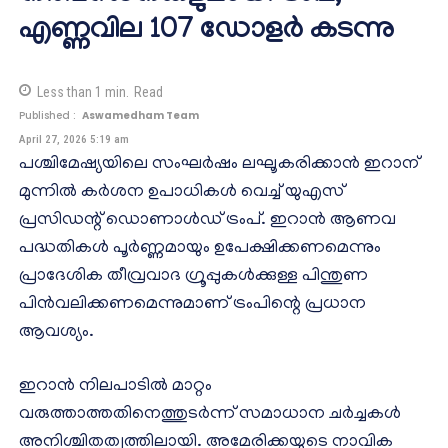
എണ്ണവില 107 ഡോളർ കടന്നു
Less than 1
min.
Read
Published :
Aswamedham Team
April 27, 2026 5:19 am
പശ്ചിമേഷ്യയിലെ സംഘർഷം ലഘൂകരിക്കാൻ ഇറാന്
മുന്നിൽ കർശന ഉപാധികൾ വെച്ച് യുഎസ്
പ്രസിഡന്റ് ഡൊണാൾഡ് ട്രംപ്. ഇറാൻ ആണവ
പദ്ധതികൾ പൂർണ്ണമായും ഉപേക്ഷിക്കണമെന്നും
പ്രാദേശിക തീവ്രവാദ ഗ്രൂപ്പുകൾക്കുള്ള പിന്തുണ
പിൻവലിക്കണമെന്നുമാണ് ട്രംപിന്റെ പ്രധാന
ആവശ്യം.
ഇറാൻ നിലപാടിൽ മാറ്റം
വരുത്താത്തതിനെത്തുടർന്ന് സമാധാന ചർച്ചകൾ
അനിശ്ചിതത്വത്തിലായി. അമേരിക്കയുടെ നാവിക