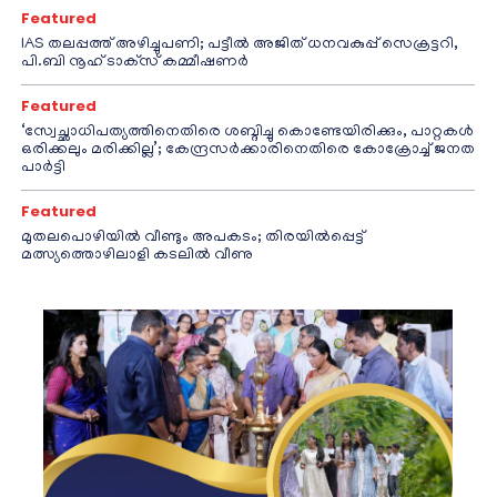
Featured
IAS തലപ്പത്ത് അഴിച്ചുപണി; പട്ടീല്‍ അജിത് ധനവകുപ്പ് സെക്രട്ടറി,
പി.ബി നൂഹ് ടാക്‌സ് കമ്മീഷണര്‍
Featured
‘സ്വേച്ഛാധിപത്യത്തിനെതിരെ ശബ്ദിച്ചു കൊണ്ടേയിരിക്കും, പാറ്റകൾ
ഒരിക്കലും മരിക്കില്ല’; കേന്ദ്രസർക്കാരിനെതിരെ കോക്രോച്ച് ജനത
പാർട്ടി
Featured
മുതലപൊഴിയിൽ വീണ്ടും അപകടം; തിരയിൽപ്പെട്ട്
മത്സ്യത്തൊഴിലാളി കടലിൽ വീണു