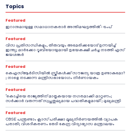
Topics
Featured
ഇറാനുമായുള്ള സമാധാനകരാർ അന്തിമഘട്ടത്തിൽ‌’: ട്രംപ്
Featured
വിസ പ്രതിസന്ധികളും, തീരുവയും അമേരിക്കയോട് ഉന്നയിച്ച്
ഇന്ത്യ; മാർക്കോ റൂബിയോയുമായി ഉഭയകക്ഷി ചർച്ച നടത്തി എസ്
ജയശങ്കർ
Featured
കെഎസ്ആർടിസിയിൽ സ്ത്രീകൾക്ക് സൗജന്യ യാത്ര ഉണ്ടാകുമോ?
; നാളെ നടക്കുന്ന മന്ത്രിസഭായോഗം നിർണായകം
Featured
‘കൊച്ചിയെ രാജ്യത്തിന് മാതൃകയായ നഗരമാക്കി മാറ്റണം;
സർക്കാർ വരുന്നത് സ്വപ്നതുല്യമായ പദ്ധതികളുമായി’; മുഖ്യമന്ത്രി
Featured
CBSE പന്ത്രണ്ടാം ക്ലാസ് പരീക്ഷാ മൂല്യനിർണയത്തിൽ വ്യാപക
പരാതി; വിശദീകരണം തേടി കേന്ദ്ര വിദ്യാഭ്യാസ മന്ത്രാലയം