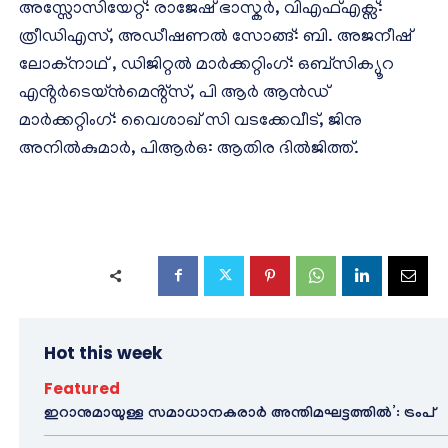
അസ്സോസിയേറ്റ്: രാജേഷ് ഭാസ്കർ, വിഎഫ്എക്സ്:
ത്രീഡിഎസ്, അഡീഷണൽ സോങ്ങ്: ബി. അജനീഷ്
ലോക്‌നാഥ് , ഡിജിറ്റൽ മാർക്കറ്റിംഗ്: ഒബ്സിക്യൂറ
എൻ്റർടെയ്ൻമെൻ്റ്സ്, പി ആർ ആൻഡ്
മാർക്കറ്റിംഗ്: വൈശാഖ് സി വടക്കേവീട്, ജിനു
അനിൽകുമാർ, പിആർഒ: ആതിര ദിൽജിത്ത്.
Hot this week
Featured
ഇറാനുമായുള്ള സമാധാനകരാർ അന്തിമഘട്ടത്തിൽ‌’: ട്രംപ്