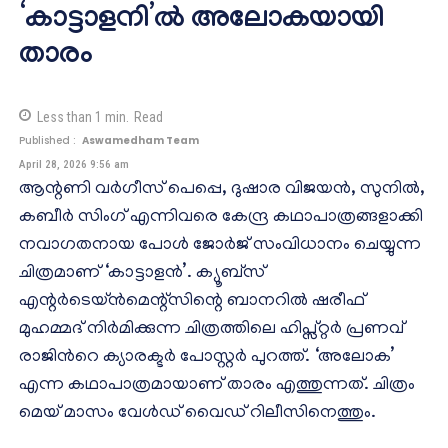
‘കാട്ടാളനി’ൽ അലോകയായി
താരം
Less than 1
min.
Read
Published :
Aswamedham Team
April 28, 2026 9:56 am
ആന്റണി വർഗീസ് പെപ്പെ, ദുഷാര വിജയൻ, സുനിൽ,
കബീർ സിംഗ് എന്നിവരെ കേന്ദ്ര കഥാപാത്രങ്ങളാക്കി
നവാഗതനായ പോൾ ജോർജ് സംവിധാനം ചെയ്യുന്ന
ചിത്രമാണ് ‘കാട്ടാളൻ’. ക്യൂബ്സ്
എന്റർടെയ്ൻമെന്റ്സിന്റെ ബാനറിൽ ഷരീഫ്
മുഹമ്മദ് നിർമിക്കുന്ന ചിത്രത്തിലെ ഹിപ്സ്റ്റർ പ്രണവ്
രാജിന്‍റെ ക്യാരക്ടർ പോസ്റ്റർ പുറത്ത്. ‘അലോക’
എന്ന കഥാപാത്രമായാണ് താരം എത്തുന്നത്. ചിത്രം
മെയ് മാസം വേൾഡ് വൈഡ് റിലീസിനെത്തും.