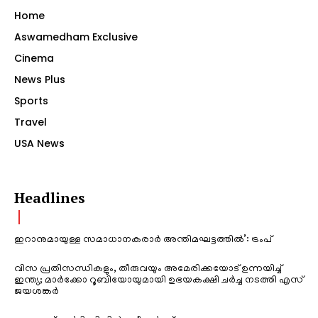
Home
Aswamedham Exclusive
Cinema
News Plus
Sports
Travel
USA News
Headlines
ഇറാനുമായുള്ള സമാധാനകരാർ അന്തിമഘട്ടത്തിൽ‌’: ട്രംപ്
വിസ പ്രതിസന്ധികളും, തീരുവയും അമേരിക്കയോട് ഉന്നയിച്ച്
ഇന്ത്യ; മാർക്കോ റൂബിയോയുമായി ഉഭയകക്ഷി ചർച്ച നടത്തി എസ്
ജയശങ്കർ