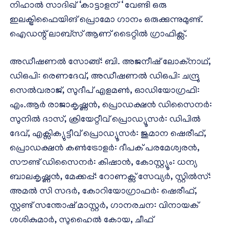
നിഹാൽ സാദിഖ് ‘കാട്ടാളന് ‘ വേണ്ടി ഒരു
ഇലക്ട്രിഫൈയിങ് പ്രൊമോ ഗാനം ഒരുക്കുന്നുമുണ്ട്.
ഐഡന്റ് ലാബ്സ് ആണ് ടൈറ്റിൽ ഗ്രാഫിക്സ്.
അഡീഷണൽ സോങ്ങ്: ബി. അജനീഷ് ലോക്‌നാഥ്,
ഡിഒപി: രെണദേവ്, അഡീഷണൽ ഡിഒപി: ചന്ദ്രു
സെൽവരാജ്, സുദീപ് എളമൺ, ഓഡിയോഗ്രഫി:
എം.ആർ രാജാകൃഷ്ണൻ, പ്രൊഡക്ഷൻ ഡിസൈനർ:
സുനിൽ ദാസ്, ക്രിയേറ്റീവ് പ്രൊഡ്യൂസർ: ഡിപിൽ
ദേവ്, എക്സിക്യുട്ടീവ് പ്രൊഡ്യൂസർ: ജുമാന ഷെരീഫ്,
പ്രൊഡക്ഷൻ കൺട്രോളർ: ദീപക് പരമേശ്വരൻ,
സൗണ്ട് ഡിസൈനർ: കിഷാൻ, കോസ്റ്റ്യൂം: ധന്യ
ബാലകൃഷ്ണൻ, മേക്കപ്പ്: റോണക്സ് സേവ്യർ, സ്റ്റിൽസ്:
അമൽ സി സദർ, കോറിയോഗ്രാഫർ: ഷെരീഫ്,
സ്റ്റണ്ട് സന്തോഷ് മാസ്റ്റർ, ഗാനരചന: വിനായക്
ശശികുമാർ, സുഹൈൽ കോയ, ചീഫ്