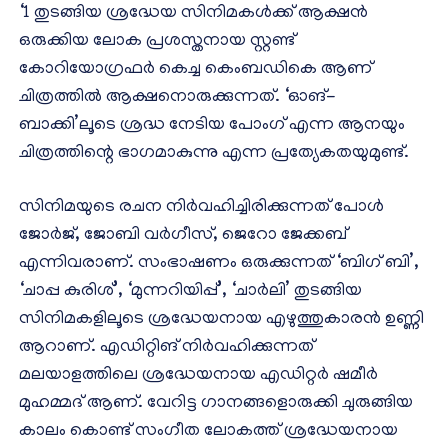
‘1 തുടങ്ങിയ ശ്രദ്ധേയ സിനിമകൾക്ക് ആക്ഷൻ
ഒരുക്കിയ ലോക പ്രശസ്തനായ സ്റ്റണ്ട്
കോറിയോഗ്രഫർ കെച്ച കെംബഡികെ ആണ്
ചിത്രത്തിൽ ആക്ഷനൊരുക്കുന്നത്. ‘ഓങ്-
ബാക്കി’ലൂടെ ശ്രദ്ധ നേടിയ പോംഗ് എന്ന ആനയും
ചിത്രത്തിന്റെ ഭാഗമാകുന്നു എന്ന പ്രത്യേകതയുമുണ്ട്.
സിനിമയുടെ രചന നിർവഹിച്ചിരിക്കുന്നത് പോൾ
ജോർജ്, ജോബി വർഗീസ്, ജെറോ ജേക്കബ്
എന്നിവരാണ്. സംഭാഷണം ഒരുക്കുന്നത് ‘ബിഗ് ബി’,
‘ചാപ്പ കുരിശ്’, ‘മുന്നറിയിപ്പ്’, ‘ചാർലി’ തുടങ്ങിയ
സിനിമകളിലൂടെ ശ്രദ്ധേയനായ എഴുത്തുകാരൻ ഉണ്ണി
ആറാണ്. എഡിറ്റിങ് നിർവഹിക്കുന്നത്
മലയാളത്തിലെ ശ്രദ്ധേയനായ എഡിറ്റർ ഷമീർ
മുഹമ്മദ് ആണ്. വേറിട്ട ഗാനങ്ങളൊരുക്കി ചുരുങ്ങിയ
കാലം കൊണ്ട് സംഗീത ലോകത്ത് ശ്രദ്ധേയനായ