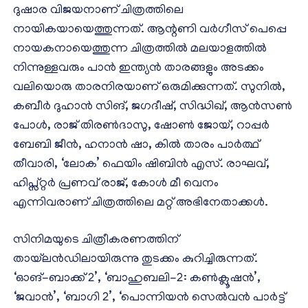
ദുഷാര വിജയനാണ് ചിത്രത്തിലെ
നായികയായെത്തുന്നത്. ആന്റണി വർഗീസ് പെപ്പെ
നായകനായെത്തുന്ന ചിത്രത്തിൽ മലയാളത്തിൽ
നിന്നുള്ളവരും പാൻ ഇന്ത്യൻ താരങ്ങളും അടക്കം
വലിയൊരു താരനിരയാണ് ഒരുമിക്കുന്നത്. സുനിൽ,
കബീർ ദുഹാൻ സിങ്, ജഗദീഷ്, സിദ്ധിഖ്, ആൻസൺ
പോള്‍, രാജ് തിരൺദാസു, ഷോൺ ജോയ്, റാപ്പർ
ബേബി ജീൻ, ഹനാൻ ഷാ, കിൽ താരം പാർത്ഥ്
തീവാരി, ‘ലോക’ ഫെയിം ഷിബിൻ എസ്. രാഘവ്,
ഹിപ്സ്റ്റർ‍ പ്രണവ് രാജ്, കോൾ മീ വെനം
എന്നിവരാണ് ചിത്രത്തിലെ മറ്റ് അഭിനേതാക്കൾ.
സിനിമയുടെ ചിത്രീകരണത്തിന്
തായ്‌ലൻഡിലായിരുന്നു തുടക്കം കുറിച്ചിരുന്നത്.
‘ഓങ്-ബാക്ക് 2’, ‘ബാഹുബലി-2: കൺക്ലൂഷൻ’,
‘ജവാൻ’, ‘ബാഗി 2’, ‘പൊന്നിയൻ സെൽവൻ പാർട്ട്