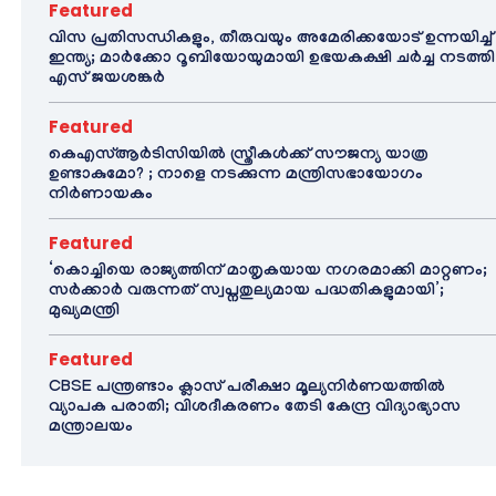
Featured
വിസ പ്രതിസന്ധികളും, തീരുവയും അമേരിക്കയോട് ഉന്നയിച്ച്
ഇന്ത്യ; മാർക്കോ റൂബിയോയുമായി ഉഭയകക്ഷി ചർച്ച നടത്തി
എസ് ജയശങ്കർ
Featured
കെഎസ്ആർടിസിയിൽ സ്ത്രീകൾക്ക് സൗജന്യ യാത്ര
ഉണ്ടാകുമോ? ; നാളെ നടക്കുന്ന മന്ത്രിസഭായോഗം
നിർണായകം
Featured
‘കൊച്ചിയെ രാജ്യത്തിന് മാതൃകയായ നഗരമാക്കി മാറ്റണം;
സർക്കാർ വരുന്നത് സ്വപ്നതുല്യമായ പദ്ധതികളുമായി’;
മുഖ്യമന്ത്രി
Featured
CBSE പന്ത്രണ്ടാം ക്ലാസ് പരീക്ഷാ മൂല്യനിർണയത്തിൽ
വ്യാപക പരാതി; വിശദീകരണം തേടി കേന്ദ്ര വിദ്യാഭ്യാസ
മന്ത്രാലയം