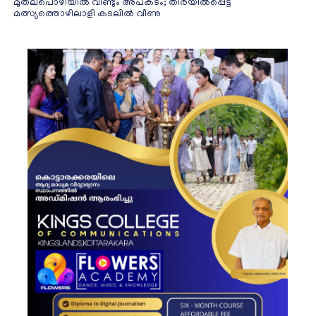
മുതലപൊഴിയിൽ വീണ്ടും അപകടം; തിരയിൽപ്പെട്ട്
മത്സ്യത്തൊഴിലാളി കടലിൽ വീണു