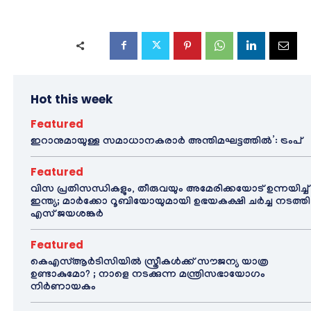
Hot this week
Featured
ഇറാനുമായുള്ള സമാധാനകരാർ അന്തിമഘട്ടത്തിൽ‌’: ട്രംപ്
Featured
വിസ പ്രതിസന്ധികളും, തീരുവയും അമേരിക്കയോട് ഉന്നയിച്ച്
ഇന്ത്യ; മാർക്കോ റൂബിയോയുമായി ഉഭയകക്ഷി ചർച്ച നടത്തി
എസ് ജയശങ്കർ
Featured
കെഎസ്ആർടിസിയിൽ സ്ത്രീകൾക്ക് സൗജന്യ യാത്ര
ഉണ്ടാകുമോ? ; നാളെ നടക്കുന്ന മന്ത്രിസഭായോഗം
നിർണായകം