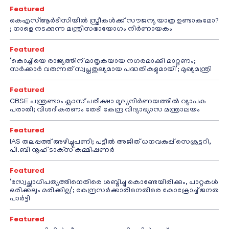
Featured
കെഎസ്ആർടിസിയിൽ സ്ത്രീകൾക്ക് സൗജന്യ യാത്ര ഉണ്ടാകുമോ?
; നാളെ നടക്കുന്ന മന്ത്രിസഭായോഗം നിർണായകം
Featured
‘കൊച്ചിയെ രാജ്യത്തിന് മാതൃകയായ നഗരമാക്കി മാറ്റണം;
സർക്കാർ വരുന്നത് സ്വപ്നതുല്യമായ പദ്ധതികളുമായി’; മുഖ്യമന്ത്രി
Featured
CBSE പന്ത്രണ്ടാം ക്ലാസ് പരീക്ഷാ മൂല്യനിർണയത്തിൽ വ്യാപക
പരാതി; വിശദീകരണം തേടി കേന്ദ്ര വിദ്യാഭ്യാസ മന്ത്രാലയം
Featured
IAS തലപ്പത്ത് അഴിച്ചുപണി; പട്ടീല്‍ അജിത് ധനവകുപ്പ് സെക്രട്ടറി,
പി.ബി നൂഹ് ടാക്‌സ് കമ്മീഷണര്‍
Featured
‘സ്വേച്ഛാധിപത്യത്തിനെതിരെ ശബ്ദിച്ചു കൊണ്ടേയിരിക്കും, പാറ്റകൾ
ഒരിക്കലും മരിക്കില്ല’; കേന്ദ്രസർക്കാരിനെതിരെ കോക്രോച്ച് ജനത
പാർട്ടി
Featured