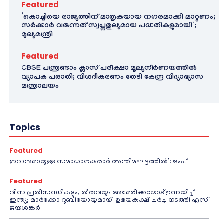
Featured
‘കൊച്ചിയെ രാജ്യത്തിന് മാതൃകയായ നഗരമാക്കി മാറ്റണം;
സർക്കാർ വരുന്നത് സ്വപ്നതുല്യമായ പദ്ധതികളുമായി’;
മുഖ്യമന്ത്രി
Featured
CBSE പന്ത്രണ്ടാം ക്ലാസ് പരീക്ഷാ മൂല്യനിർണയത്തിൽ
വ്യാപക പരാതി; വിശദീകരണം തേടി കേന്ദ്ര വിദ്യാഭ്യാസ
മന്ത്രാലയം
Topics
Featured
ഇറാനുമായുള്ള സമാധാനകരാർ അന്തിമഘട്ടത്തിൽ‌’: ട്രംപ്
Featured
വിസ പ്രതിസന്ധികളും, തീരുവയും അമേരിക്കയോട് ഉന്നയിച്ച്
ഇന്ത്യ; മാർക്കോ റൂബിയോയുമായി ഉഭയകക്ഷി ചർച്ച നടത്തി എസ്
ജയശങ്കർ