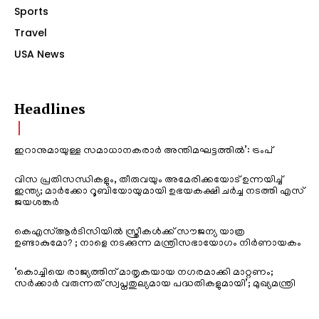
Sports
Travel
USA News
Headlines
ഇറാനുമായുള്ള സമാധാനകരാർ അന്തിമഘട്ടത്തിൽ‌’: ട്രംപ്
വിസ പ്രതിസന്ധികളും, തീരുവയും അമേരിക്കയോട് ഉന്നയിച്ച്
ഇന്ത്യ; മാർക്കോ റൂബിയോയുമായി ഉഭയകക്ഷി ചർച്ച നടത്തി എസ്
ജയശങ്കർ
കെഎസ്ആർടിസിയിൽ സ്ത്രീകൾക്ക് സൗജന്യ യാത്ര
ഉണ്ടാകുമോ? ; നാളെ നടക്കുന്ന മന്ത്രിസഭായോഗം നിർണായകം
‘കൊച്ചിയെ രാജ്യത്തിന് മാതൃകയായ നഗരമാക്കി മാറ്റണം;
സർക്കാർ വരുന്നത് സ്വപ്നതുല്യമായ പദ്ധതികളുമായി’; മുഖ്യമന്ത്രി