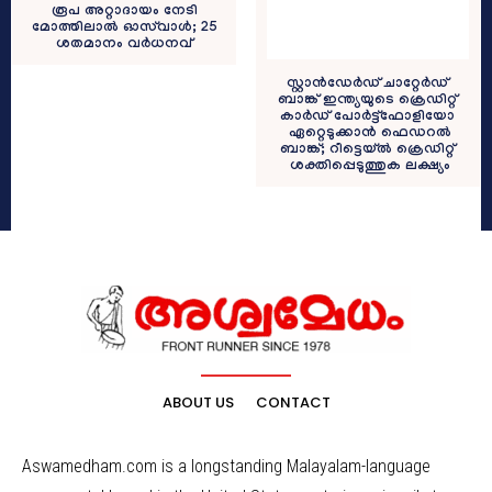
രൂപ അറ്റാദായം നേടി
മോത്തിലാൽ ഓസ്‌വാൾ; 25
ശതമാനം വർധനവ്
സ്റ്റാൻഡേർഡ് ചാറ്റേർഡ്
ബാങ്ക് ഇന്ത്യയുടെ ക്രെഡിറ്റ്
കാർഡ് പോർട്ട്ഫോളിയോ
ഏറ്റെടുക്കാൻ ഫെഡറൽ
ബാങ്ക്; റീട്ടെയ്ൽ ക്രെഡിറ്റ്
ശക്തിപ്പെടുത്തുക ലക്ഷ്യം
ABOUT US
CONTACT
Aswamedham.com is a longstanding Malayalam-language