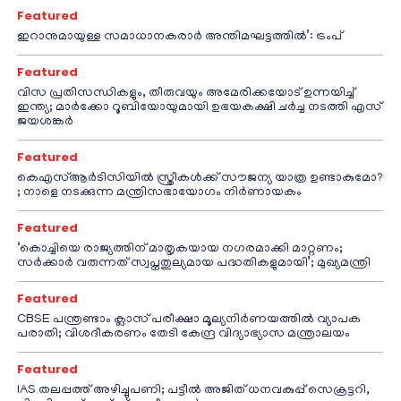
Featured
ഇറാനുമായുള്ള സമാധാനകരാർ അന്തിമഘട്ടത്തിൽ‌’: ട്രംപ്
Featured
വിസ പ്രതിസന്ധികളും, തീരുവയും അമേരിക്കയോട് ഉന്നയിച്ച്
ഇന്ത്യ; മാർക്കോ റൂബിയോയുമായി ഉഭയകക്ഷി ചർച്ച നടത്തി എസ്
ജയശങ്കർ
Featured
കെഎസ്ആർടിസിയിൽ സ്ത്രീകൾക്ക് സൗജന്യ യാത്ര ഉണ്ടാകുമോ?
; നാളെ നടക്കുന്ന മന്ത്രിസഭായോഗം നിർണായകം
Featured
‘കൊച്ചിയെ രാജ്യത്തിന് മാതൃകയായ നഗരമാക്കി മാറ്റണം;
സർക്കാർ വരുന്നത് സ്വപ്നതുല്യമായ പദ്ധതികളുമായി’; മുഖ്യമന്ത്രി
Featured
CBSE പന്ത്രണ്ടാം ക്ലാസ് പരീക്ഷാ മൂല്യനിർണയത്തിൽ വ്യാപക
പരാതി; വിശദീകരണം തേടി കേന്ദ്ര വിദ്യാഭ്യാസ മന്ത്രാലയം
Featured
IAS തലപ്പത്ത് അഴിച്ചുപണി; പട്ടീല്‍ അജിത് ധനവകുപ്പ് സെക്രട്ടറി,