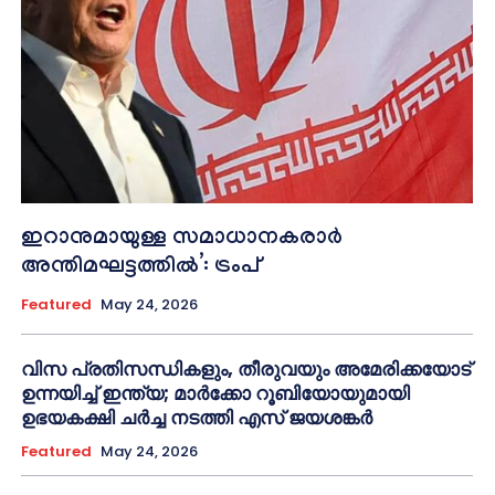
ഇറാനുമായുള്ള സമാധാനകരാർ
അന്തിമഘട്ടത്തിൽ‌’: ട്രംപ്
Featured
May 24, 2026
വിസ പ്രതിസന്ധികളും, തീരുവയും അമേരിക്കയോട്
ഉന്നയിച്ച് ഇന്ത്യ; മാർക്കോ റൂബിയോയുമായി
ഉഭയകക്ഷി ചർച്ച നടത്തി എസ് ജയശങ്കർ
Featured
May 24, 2026