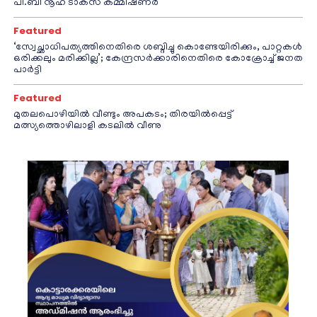
പി.ബി നൂഹ് ടാക്‌സ് കമ്മീഷണര്‍
Featured
‘സ്വേച്ഛാധിപത്യത്തിനെതിരെ ശബ്ദിച്ചു കൊണ്ടേയിരിക്കും, പാറ്റകൾ
ഒരിക്കലും മരിക്കില്ല’; കേന്ദ്രസർക്കാരിനെതിരെ കോക്രോച്ച് ജനത
പാർട്ടി
Featured
മുതലപൊഴിയിൽ വീണ്ടും അപകടം; തിരയിൽപ്പെട്ട്
മത്സ്യത്തൊഴിലാളി കടലിൽ വീണു