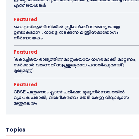
ഇന്ത്യ; മാർക്കോ റൂബിയോയുമായി ഉഭയകക്ഷി ചർച്ച നടത്തി
എസ് ജയശങ്കർ
Featured
കെഎസ്ആർടിസിയിൽ സ്ത്രീകൾക്ക് സൗജന്യ യാത്ര
ഉണ്ടാകുമോ? ; നാളെ നടക്കുന്ന മന്ത്രിസഭായോഗം
നിർണായകം
Featured
‘കൊച്ചിയെ രാജ്യത്തിന് മാതൃകയായ നഗരമാക്കി മാറ്റണം;
സർക്കാർ വരുന്നത് സ്വപ്നതുല്യമായ പദ്ധതികളുമായി’;
മുഖ്യമന്ത്രി
Featured
CBSE പന്ത്രണ്ടാം ക്ലാസ് പരീക്ഷാ മൂല്യനിർണയത്തിൽ
വ്യാപക പരാതി; വിശദീകരണം തേടി കേന്ദ്ര വിദ്യാഭ്യാസ
മന്ത്രാലയം
Topics