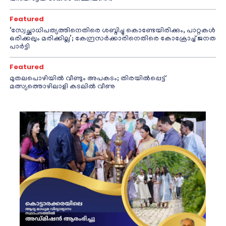
Featured
‘സ്വേച്ഛാധിപത്യത്തിനെതിരെ ശബ്ദിച്ചു കൊണ്ടേയിരിക്കും, പാറ്റകൾ
ഒരിക്കലും മരിക്കില്ല’; കേന്ദ്രസർക്കാരിനെതിരെ കോക്രോച്ച് ജനത
പാർട്ടി
Featured
മുതലപൊഴിയിൽ വീണ്ടും അപകടം; തിരയിൽപ്പെട്ട്
മത്സ്യത്തൊഴിലാളി കടലിൽ വീണു