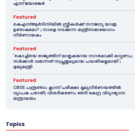
എസ് ജയശങ്കർ
Featured
കെഎസ്ആർടിസിയിൽ സ്ത്രീകൾക്ക് സൗജന്യ യാത്ര
ഉണ്ടാകുമോ? ; നാളെ നടക്കുന്ന മന്ത്രിസഭായോഗം
നിർണായകം
Featured
‘കൊച്ചിയെ രാജ്യത്തിന് മാതൃകയായ നഗരമാക്കി മാറ്റണം;
സർക്കാർ വരുന്നത് സ്വപ്നതുല്യമായ പദ്ധതികളുമായി’;
മുഖ്യമന്ത്രി
Featured
CBSE പന്ത്രണ്ടാം ക്ലാസ് പരീക്ഷാ മൂല്യനിർണയത്തിൽ
വ്യാപക പരാതി; വിശദീകരണം തേടി കേന്ദ്ര വിദ്യാഭ്യാസ
മന്ത്രാലയം
Topics