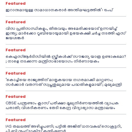
Featured
ഇറാനുമായുള്ള സമാധാനകരാർ അന്തിമഘട്ടത്തിൽ‌’: ട്രംപ്
Featured
വിസ പ്രതിസന്ധികളും, തീരുവയും അമേരിക്കയോട് ഉന്നയിച്ച്
ഇന്ത്യ; മാർക്കോ റൂബിയോയുമായി ഉഭയകക്ഷി ചർച്ച നടത്തി എസ്
ജയശങ്കർ
Featured
കെഎസ്ആർടിസിയിൽ സ്ത്രീകൾക്ക് സൗജന്യ യാത്ര ഉണ്ടാകുമോ?
; നാളെ നടക്കുന്ന മന്ത്രിസഭായോഗം നിർണായകം
Featured
‘കൊച്ചിയെ രാജ്യത്തിന് മാതൃകയായ നഗരമാക്കി മാറ്റണം;
സർക്കാർ വരുന്നത് സ്വപ്നതുല്യമായ പദ്ധതികളുമായി’; മുഖ്യമന്ത്രി
Featured
CBSE പന്ത്രണ്ടാം ക്ലാസ് പരീക്ഷാ മൂല്യനിർണയത്തിൽ വ്യാപക
പരാതി; വിശദീകരണം തേടി കേന്ദ്ര വിദ്യാഭ്യാസ മന്ത്രാലയം
Featured
IAS തലപ്പത്ത് അഴിച്ചുപണി; പട്ടീല്‍ അജിത് ധനവകുപ്പ് സെക്രട്ടറി,
പി.ബി നൂഹ് ടാക്‌സ് കമ്മീഷണര്‍