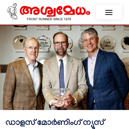
ഡാളസ് മോർണിംഗ് ന്യൂസ്