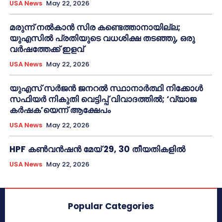
USA News
May 22, 2026
മരുന്ന് നൽകാൻ സിര കണ്ടെത്താനായില്ല;
യുഎസിൽ പ്രതിയുടെ വധശിക്ഷ തടഞ്ഞു, ഒരു
വർഷത്തേക്ക് ഇളവ്
USA News
May 22, 2026
യുഎസ് സർജൻ ജനറൽ സ്ഥാനാർത്ഥി നിക്കോൾ
സഫിയർ നികുതി വെട്ടിപ്പ് വിവാദത്തിൽ; ‘വ്യാജ
കർഷക’യെന്ന് ആക്ഷേപം
USA News
May 22, 2026
HPF കൺവൻഷൻ മേയ് 29, 30 തീയതികളിൽ
USA News
May 22, 2026
Popular Categories