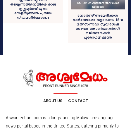
പ്രസിഡന്റ് ട്രംപ്
തടയുന്നതിനെതിരെ രാജ
കൃഷ്ണമൂർത്തിയുടെ
നേതൃത്വത്തിൽ പുതിയ
നോർത്ത് അമേരിക്കൻ
നിയമനിർമ്മാണം
മാർത്തോമാ ഭദ്രാസനം 18-ാ
മത് സന്നദ്ധ സുവിശേഷ
സംഘം കോൺഫറൻസ്:
രജിസ്ട്രേഷൻ
പുരോഗമിക്കുന്നു
ABOUT US
CONTACT
Aswamedham.com is a longstanding Malayalam-language
news portal based in the United States, catering primarily to