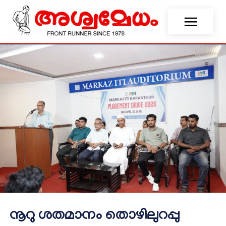
നൂറു ശതമാനം തൊഴിലുറപ്പു