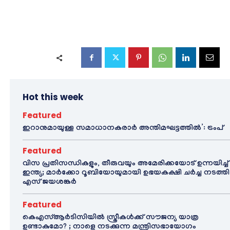
Hot this week
Featured
ഇറാനുമായുള്ള സമാധാനകരാർ അന്തിമഘട്ടത്തിൽ‌’: ട്രംപ്
Featured
വിസ പ്രതിസന്ധികളും, തീരുവയും അമേരിക്കയോട് ഉന്നയിച്ച്
ഇന്ത്യ; മാർക്കോ റൂബിയോയുമായി ഉഭയകക്ഷി ചർച്ച നടത്തി
എസ് ജയശങ്കർ
Featured
കെഎസ്ആർടിസിയിൽ സ്ത്രീകൾക്ക് സൗജന്യ യാത്ര
ഉണ്ടാകുമോ? ; നാളെ നടക്കുന്ന മന്ത്രിസഭായോഗം