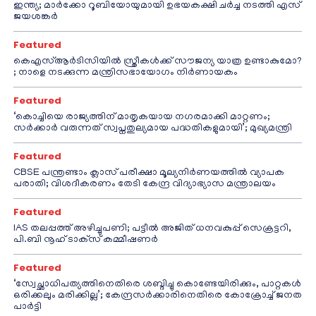
ഇന്ത്യ; മാർക്കോ റൂബിയോയുമായി ഉഭയകക്ഷി ചർച്ച നടത്തി എസ്
ജയശങ്കർ
Featured
കെഎസ്ആർടിസിയിൽ സ്ത്രീകൾക്ക് സൗജന്യ യാത്ര ഉണ്ടാകുമോ?
; നാളെ നടക്കുന്ന മന്ത്രിസഭായോഗം നിർണായകം
Featured
‘കൊച്ചിയെ രാജ്യത്തിന് മാതൃകയായ നഗരമാക്കി മാറ്റണം;
സർക്കാർ വരുന്നത് സ്വപ്നതുല്യമായ പദ്ധതികളുമായി’; മുഖ്യമന്ത്രി
Featured
CBSE പന്ത്രണ്ടാം ക്ലാസ് പരീക്ഷാ മൂല്യനിർണയത്തിൽ വ്യാപക
പരാതി; വിശദീകരണം തേടി കേന്ദ്ര വിദ്യാഭ്യാസ മന്ത്രാലയം
Featured
IAS തലപ്പത്ത് അഴിച്ചുപണി; പട്ടീല്‍ അജിത് ധനവകുപ്പ് സെക്രട്ടറി,
പി.ബി നൂഹ് ടാക്‌സ് കമ്മീഷണര്‍
Featured
‘സ്വേച്ഛാധിപത്യത്തിനെതിരെ ശബ്ദിച്ചു കൊണ്ടേയിരിക്കും, പാറ്റകൾ
ഒരിക്കലും മരിക്കില്ല’; കേന്ദ്രസർക്കാരിനെതിരെ കോക്രോച്ച് ജനത
പാർട്ടി