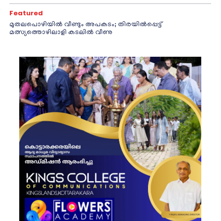
Featured
മുതലപൊഴിയിൽ വീണ്ടും അപകടം; തിരയിൽപ്പെട്ട്
മത്സ്യത്തൊഴിലാളി കടലിൽ വീണു