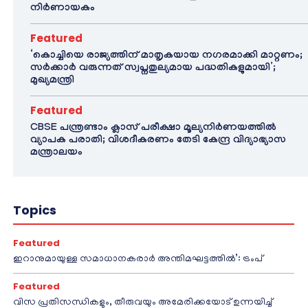
നിർണായകം
Featured
‘കൊച്ചിയെ രാജ്യത്തിന് മാതൃകയായ നഗരമാക്കി മാറ്റണം;
സർക്കാർ വരുന്നത് സ്വപ്നതുല്യമായ പദ്ധതികളുമായി’;
മുഖ്യമന്ത്രി
Featured
CBSE പന്ത്രണ്ടാം ക്ലാസ് പരീക്ഷാ മൂല്യനിർണയത്തിൽ
വ്യാപക പരാതി; വിശദീകരണം തേടി കേന്ദ്ര വിദ്യാഭ്യാസ
മന്ത്രാലയം
Topics
Featured
ഇറാനുമായുള്ള സമാധാനകരാർ അന്തിമഘട്ടത്തിൽ‌’: ട്രംപ്
Featured
വിസ പ്രതിസന്ധികളും, തീരുവയും അമേരിക്കയോട് ഉന്നയിച്ച്