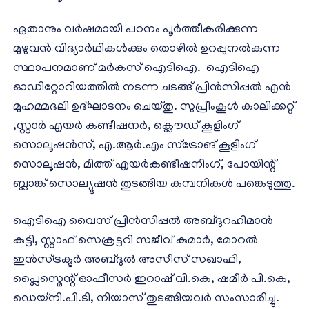
ഏതാനും വർഷമായി പഠനം പൂർത്തീകരിക്കുന്ന
മുഴുവൻ വിദ്യാർഥികൾക്കും തൊഴിൽ ഉറപ്പുനൽകുന്ന
സ്ഥാപനമാണ് മർകസ് ഐടിഐ. ഐടിഐ
ഓഡിറ്റോറിയത്തിൽ നടന്ന ചടങ്ങ് പ്രിൻസിപ്പൽ എൻ
മുഹമ്മദലി ഉദ്ഘാടനം ചെയ്തു. സുപ്രീംകൂൾ കാലിക്കറ്റ്
,സ്റ്റാർ എയർ കണ്ടീഷനർ, ക്ലൌഡ് കൂളിംഗ്
സൊലൂഷൻസ്, എ.ആർ.എം സ്ട്രോങ് കൂളിംഗ്
സൊലൂഷൻ, മിത്ത് എയർകണ്ടീഷനിംഗ്, പോയിന്റ്
ബ്ലാങ്ക് സൊല്യൂഷൻ തുടങ്ങിയ കമ്പനികൾ പങ്കെടുത്തു.
ഐടിഐ വൈസ് പ്രിൻസിപ്പൽ അബ്ദുറഹിമാൻ
കുട്ടി, സ്റ്റാഫ് സെക്രട്ടറി സജീവ് കുമാർ, മോറൽ
ഇൻസ്ട്രക്ടർ അബ്ദുൽ അസീസ് സഖാഫി,
പ്ലൈസ്മെന്റ് ഓഫീസർ ഇറാഷ് വി.കെ, ഷമീർ പി.കെ,
ഡെയ്നി.പി.ടി, നിയാസ് തുടങ്ങിയവർ സംസാരിച്ചു.