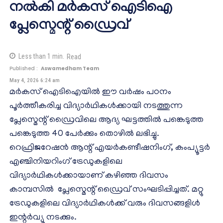
നൽകി മർകസ് ഐടിഐ
പ്ലേസ്മെന്റ് ഡ്രൈവ്
Less than 1
min.
Read
Published :
Aswamedham Team
May 4, 2026 6:24 am
മർകസ് ഐടിഐയിൽ ഈ വർഷം പഠനം
പൂർത്തീകരിച്ച വിദ്യാർഥികൾക്കായി നടത്തുന്ന
പ്ലേസ്മെന്റ് ഡ്രൈവിലെ ആദ്യ ഘട്ടത്തിൽ പങ്കെടുത്ത
പങ്കെടുത്ത 40 പേർക്കും തൊഴിൽ ലഭിച്ചു.
റെഫ്രിജറേഷൻ ആന്റ് എയർകണ്ടീഷനിംഗ്, കംപ്യൂട്ടർ
എഞ്ചിനിയറിംഗ് ട്രേഡുകളിലെ
വിദ്യാർഥികൾക്കായാണ് കഴിഞ്ഞ ദിവസം
കാമ്പസിൽ പ്ലേസ്മെന്റ് ഡ്രൈവ് സംഘടിപ്പിച്ചത്. മറ്റു
ട്രേഡുകളിലെ വിദ്യാർഥികൾക്ക് വരും ദിവസങ്ങളിൾ
ഇന്റർവ്യൂ നടക്കും.