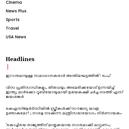
Cinema
News Plus
Sports
Travel
USA News
Headlines
ഇറാനുമായുള്ള സമാധാനകരാർ അന്തിമഘട്ടത്തിൽ‌’: ട്രംപ്
വിസ പ്രതിസന്ധികളും, തീരുവയും അമേരിക്കയോട് ഉന്നയിച്ച്
ഇന്ത്യ; മാർക്കോ റൂബിയോയുമായി ഉഭയകക്ഷി ചർച്ച നടത്തി എസ്
ജയശങ്കർ
കെഎസ്ആർടിസിയിൽ സ്ത്രീകൾക്ക് സൗജന്യ യാത്ര
ഉണ്ടാകുമോ? ; നാളെ നടക്കുന്ന മന്ത്രിസഭായോഗം നിർണായകം
‘കൊച്ചിയെ രാജ്യത്തിന് മാതൃകയായ നഗരമാക്കി മാറ്റണം;