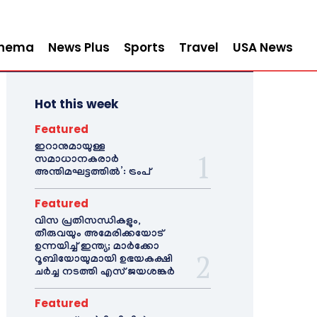
inema
News Plus
Sports
Travel
USA News
Hot this week
Featured
ഇറാനുമായുള്ള
സമാധാനകരാർ
അന്തിമഘട്ടത്തിൽ‌’: ട്രംപ്
Featured
വിസ പ്രതിസന്ധികളും,
തീരുവയും അമേരിക്കയോട്
ഉന്നയിച്ച് ഇന്ത്യ; മാർക്കോ
റൂബിയോയുമായി ഉഭയകക്ഷി
ചർച്ച നടത്തി എസ് ജയശങ്കർ
Featured