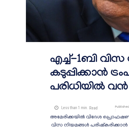
എച്ച്-1ബി വിസ
കടുപ്പിക്കാൻ ട്
പരിധിയിൽ വൻ 
Publishe
Less than 1
min.
Read
:
അമേരിക്കയിൽ വിദേശ പ്രൊഫഷണലു
വിസ നിയമങ്ങൾ പരിഷ്കരിക്കാൻ ട്ര