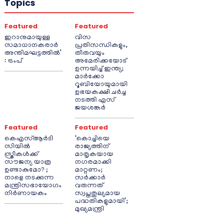
Topics
Featured
Featured
ഇറാനുമായുള്ള
വിസ
സമാധാനകരാർ
പ്രതിസന്ധികളും,
അന്തിമഘട്ടത്തിൽ‌’
തീരുവയും
: ട്രംപ്
അമേരിക്കയോട്
ഉന്നയിച്ച് ഇന്ത്യ;
മാർക്കോ
റൂബിയോയുമായി
ഉഭയകക്ഷി ചർച്ച
നടത്തി എസ്
ജയശങ്കർ
Featured
Featured
കെഎസ്ആർടി
‘കൊച്ചിയെ
സിയിൽ
രാജ്യത്തിന്
സ്ത്രീകൾക്ക്
മാതൃകയായ
സൗജന്യ യാത്ര
നഗരമാക്കി
ഉണ്ടാകുമോ? ;
മാറ്റണം;
നാളെ നടക്കുന്ന
സർക്കാർ
മന്ത്രിസഭായോഗം
വരുന്നത്
നിർണായകം
സ്വപ്നതുല്യമായ
പദ്ധതികളുമായി’;
മുഖ്യമന്ത്രി