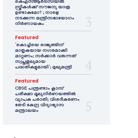
കെഎസ്ആർടിസിയിൽ
സ്ത്രീകൾക്ക് സൗജന്യ യാത്ര
ഉണ്ടാകുമോ? ; നാളെ
നടക്കുന്ന മന്ത്രിസഭായോഗം
നിർണായകം
Featured
‘കൊച്ചിയെ രാജ്യത്തിന്
മാതൃകയായ നഗരമാക്കി
മാറ്റണം; സർക്കാർ വരുന്നത്
സ്വപ്നതുല്യമായ
പദ്ധതികളുമായി’; മുഖ്യമന്ത്രി
Featured
CBSE പന്ത്രണ്ടാം ക്ലാസ്
പരീക്ഷാ മൂല്യനിർണയത്തിൽ
വ്യാപക പരാതി; വിശദീകരണം
തേടി കേന്ദ്ര വിദ്യാഭ്യാസ
മന്ത്രാലയം