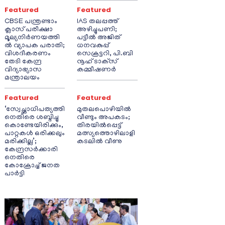
Featured
Featured
CBSE പന്ത്രണ്ടാം
IAS തലപ്പത്ത്
ക്ലാസ് പരീക്ഷാ
അഴിച്ചുപണി;
മൂല്യനിർണയത്തി
പട്ടീല്‍ അജിത്
ൽ വ്യാപക പരാതി;
ധനവകുപ്പ്
വിശദീകരണം
സെക്രട്ടറി, പി.ബി
തേടി കേന്ദ്ര
നൂഹ് ടാക്‌സ്
വിദ്യാഭ്യാസ
കമ്മീഷണര്‍
മന്ത്രാലയം
Featured
Featured
‘സ്വേച്ഛാധിപത്യത്തി
മുതലപൊഴിയിൽ
നെതിരെ ശബ്ദിച്ചു
വീണ്ടും അപകടം;
കൊണ്ടേയിരിക്കും,
തിരയിൽപ്പെട്ട്
പാറ്റകൾ ഒരിക്കലും
മത്സ്യത്തൊഴിലാളി
മരിക്കില്ല’;
കടലിൽ വീണു
കേന്ദ്രസർക്കാരി
നെതിരെ
കോക്രോച്ച് ജനത
പാർട്ടി