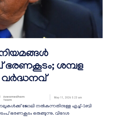
 നിയമങ്ങൾ
രംപ് ഭരണകൂടം; ശമ്പള
വർദ്ധനവ്
d
Aswamedham
May 11, 2026 5:23 am
Team
കൾക്ക് ജോലി നൽകുന്നതിനുള്ള എച്ച്-1ബി
ംപ് ഭരണകൂടം ഒരുങ്ങുന്നു. വിദേശ