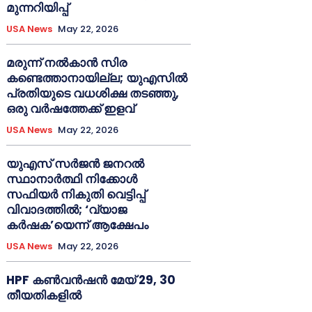
മുന്നറിയിപ്പ്
USA News
May 22, 2026
മരുന്ന് നൽകാൻ സിര
കണ്ടെത്താനായില്ല; യുഎസിൽ
പ്രതിയുടെ വധശിക്ഷ തടഞ്ഞു,
ഒരു വർഷത്തേക്ക് ഇളവ്
USA News
May 22, 2026
യുഎസ് സർജൻ ജനറൽ
സ്ഥാനാർത്ഥി നിക്കോൾ
സഫിയർ നികുതി വെട്ടിപ്പ്
വിവാദത്തിൽ; ‘വ്യാജ
കർഷക’യെന്ന് ആക്ഷേപം
USA News
May 22, 2026
HPF കൺവൻഷൻ മേയ് 29, 30
തീയതികളിൽ