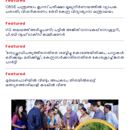
Featured
CBSE പന്ത്രണ്ടാം ക്ലാസ് പരീക്ഷാ മൂല്യനിർണയത്തിൽ വ്യാപക
പരാതി; വിശദീകരണം തേടി കേന്ദ്ര വിദ്യാഭ്യാസ മന്ത്രാലയം
Featured
IAS തലപ്പത്ത് അഴിച്ചുപണി; പട്ടീല്‍ അജിത് ധനവകുപ്പ് സെക്രട്ടറി,
പി.ബി നൂഹ് ടാക്‌സ് കമ്മീഷണര്‍
Featured
‘സ്വേച്ഛാധിപത്യത്തിനെതിരെ ശബ്ദിച്ചു കൊണ്ടേയിരിക്കും, പാറ്റകൾ
ഒരിക്കലും മരിക്കില്ല’; കേന്ദ്രസർക്കാരിനെതിരെ കോക്രോച്ച് ജനത
പാർട്ടി
Featured
മുതലപൊഴിയിൽ വീണ്ടും അപകടം; തിരയിൽപ്പെട്ട്
മത്സ്യത്തൊഴിലാളി കടലിൽ വീണു