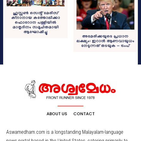
ഹൂസ്റ്റൺ സെന്റ് മേരീസ്
ക്നാനായ കത്തോലിക്കാ
ഫൊറോന പള്ളിയിൽ
മാതൃദിനം സമുചിതമായി
ആഘോഷിച്ചു
അമേരിക്കയുടെ പ്രധാന
ലക്ഷ്യം: ഇറാൻ ആണവായുധം
നേടുന്നത് തടയുക — ട്രംപ്
ABOUT US
CONTACT
Aswamedham.com is a longstanding Malayalam-language
news portal based in the United States, catering primarily to