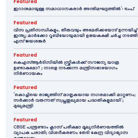
Featured
ഇറാനുമായുള്ള സമാധാനകരാർ അന്തിമഘട്ടത്തിൽ‌’: ട്രംപ്
Featured
വിസ പ്രതിസന്ധികളും, തീരുവയും അമേരിക്കയോട് ഉന്നയിച്ച്
ഇന്ത്യ; മാർക്കോ റൂബിയോയുമായി ഉഭയകക്ഷി ചർച്ച നടത്തി
എസ് ജയശങ്കർ
Featured
കെഎസ്ആർടിസിയിൽ സ്ത്രീകൾക്ക് സൗജന്യ യാത്ര
ഉണ്ടാകുമോ? ; നാളെ നടക്കുന്ന മന്ത്രിസഭായോഗം
നിർണായകം
Featured
‘കൊച്ചിയെ രാജ്യത്തിന് മാതൃകയായ നഗരമാക്കി മാറ്റണം;
സർക്കാർ വരുന്നത് സ്വപ്നതുല്യമായ പദ്ധതികളുമായി’;
മുഖ്യമന്ത്രി
Featured
CBSE പന്ത്രണ്ടാം ക്ലാസ് പരീക്ഷാ മൂല്യനിർണയത്തിൽ
വ്യാപക പരാതി; വിശദീകരണം തേടി കേന്ദ്ര വിദ്യാഭ്യാസ