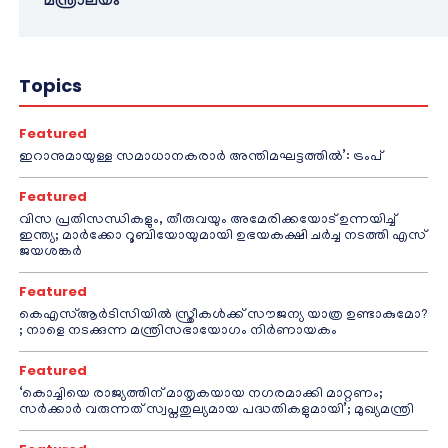
മന്ത്രാലയം
Topics
Featured
ഇറാനുമായുള്ള സമാധാനകരാർ അന്തിമഘട്ടത്തിൽ‌’: ട്രംപ്
Featured
വിസ പ്രതിസന്ധികളും, തീരുവയും അമേരിക്കയോട് ഉന്നയിച്ച്
ഇന്ത്യ; മാർക്കോ റൂബിയോയുമായി ഉഭയകക്ഷി ചർച്ച നടത്തി എസ്
ജയശങ്കർ
Featured
കെഎസ്ആർടിസിയിൽ സ്ത്രീകൾക്ക് സൗജന്യ യാത്ര ഉണ്ടാകുമോ?
; നാളെ നടക്കുന്ന മന്ത്രിസഭായോഗം നിർണായകം
Featured
‘കൊച്ചിയെ രാജ്യത്തിന് മാതൃകയായ നഗരമാക്കി മാറ്റണം;
സർക്കാർ വരുന്നത് സ്വപ്നതുല്യമായ പദ്ധതികളുമായി’; മുഖ്യമന്ത്രി