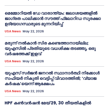
മെമ്മോറിയൽ ഡേ വാരാന്ത്യം: ജലാശയങ്ങളിൽ
ജാഗ്രത പാലിക്കാൻ സൗത്ത് ഫ്ലോറിഡ സുരക്ഷാ
ഉദ്യോഗസ്ഥരുടെ മുന്നറിയിപ്പ്
USA News
May 22, 2026
മരുന്ന് നൽകാൻ സിര കണ്ടെത്താനായില്ല;
യുഎസിൽ പ്രതിയുടെ വധശിക്ഷ തടഞ്ഞു, ഒരു
വർഷത്തേക്ക് ഇളവ്
USA News
May 22, 2026
യുഎസ് സർജൻ ജനറൽ സ്ഥാനാർത്ഥി നിക്കോൾ
സഫിയർ നികുതി വെട്ടിപ്പ് വിവാദത്തിൽ; ‘വ്യാജ
കർഷക’യെന്ന് ആക്ഷേപം
USA News
May 22, 2026
HPF കൺവൻഷൻ മേയ് 29, 30 തീയതികളിൽ