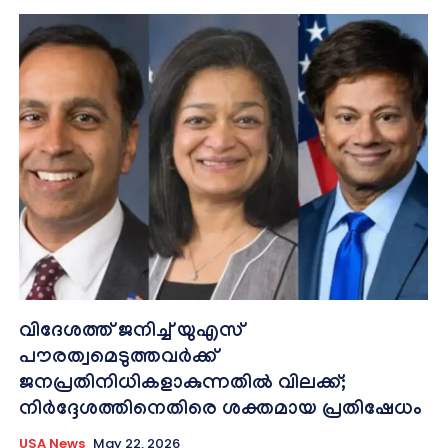
വിദേശത്ത് ജനിച്ച് യുഎസ്
പൗരത്വമെടുത്തവർക്ക്
ജനപ്രതിനിധികളാകുന്നതിൽ വിലക്ക്;
നിർദ്ദേശത്തിനെതിരെ ശക്തമായ പ്രതിഷേധം
USA News
May 22, 2026