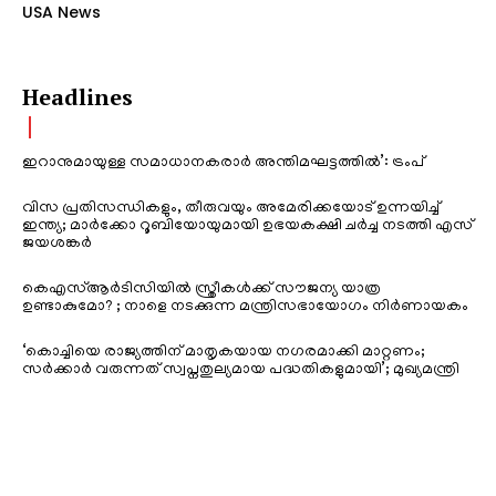
USA News
Headlines
ഇറാനുമായുള്ള സമാധാനകരാർ അന്തിമഘട്ടത്തിൽ‌’: ട്രംപ്
വിസ പ്രതിസന്ധികളും, തീരുവയും അമേരിക്കയോട് ഉന്നയിച്ച്
ഇന്ത്യ; മാർക്കോ റൂബിയോയുമായി ഉഭയകക്ഷി ചർച്ച നടത്തി എസ്
ജയശങ്കർ
കെഎസ്ആർടിസിയിൽ സ്ത്രീകൾക്ക് സൗജന്യ യാത്ര
ഉണ്ടാകുമോ? ; നാളെ നടക്കുന്ന മന്ത്രിസഭായോഗം നിർണായകം
‘കൊച്ചിയെ രാജ്യത്തിന് മാതൃകയായ നഗരമാക്കി മാറ്റണം;
സർക്കാർ വരുന്നത് സ്വപ്നതുല്യമായ പദ്ധതികളുമായി’; മുഖ്യമന്ത്രി