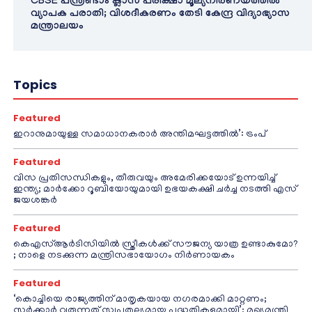
CBSE പന്ത്രണ്ടാം ക്ലാസ് പരീക്ഷാ മൂല്യനിർണയത്തിൽ
വ്യാപക പരാതി; വിശദീകരണം തേടി കേന്ദ്ര വിദ്യാഭ്യാസ
മന്ത്രാലയം
Topics
Featured
ഇറാനുമായുള്ള സമാധാനകരാർ അന്തിമഘട്ടത്തിൽ‌’: ട്രംപ്
Featured
വിസ പ്രതിസന്ധികളും, തീരുവയും അമേരിക്കയോട് ഉന്നയിച്ച്
ഇന്ത്യ; മാർക്കോ റൂബിയോയുമായി ഉഭയകക്ഷി ചർച്ച നടത്തി എസ്
ജയശങ്കർ
Featured
കെഎസ്ആർടിസിയിൽ സ്ത്രീകൾക്ക് സൗജന്യ യാത്ര ഉണ്ടാകുമോ?
; നാളെ നടക്കുന്ന മന്ത്രിസഭായോഗം നിർണായകം
Featured
‘കൊച്ചിയെ രാജ്യത്തിന് മാതൃകയായ നഗരമാക്കി മാറ്റണം;
സർക്കാർ വരുന്നത് സ്വപ്നതുല്യമായ പദ്ധതികളുമായി’; മുഖ്യമന്ത്രി