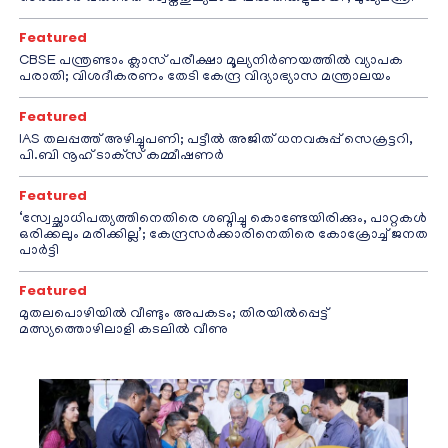
Featured
CBSE പന്ത്രണ്ടാം ക്ലാസ് പരീക്ഷാ മൂല്യനിർണയത്തിൽ വ്യാപക
പരാതി; വിശദീകരണം തേടി കേന്ദ്ര വിദ്യാഭ്യാസ മന്ത്രാലയം
Featured
IAS തലപ്പത്ത് അഴിച്ചുപണി; പട്ടീല്‍ അജിത് ധനവകുപ്പ് സെക്രട്ടറി,
പി.ബി നൂഹ് ടാക്‌സ് കമ്മീഷണര്‍
Featured
‘സ്വേച്ഛാധിപത്യത്തിനെതിരെ ശബ്ദിച്ചു കൊണ്ടേയിരിക്കും, പാറ്റകൾ
ഒരിക്കലും മരിക്കില്ല’; കേന്ദ്രസർക്കാരിനെതിരെ കോക്രോച്ച് ജനത
പാർട്ടി
Featured
മുതലപൊഴിയിൽ വീണ്ടും അപകടം; തിരയിൽപ്പെട്ട്
മത്സ്യത്തൊഴിലാളി കടലിൽ വീണു