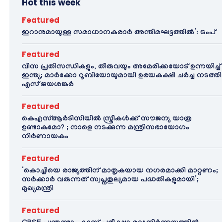
Hot this week
Featured
ഇറാനുമായുള്ള സമാധാനകരാർ അന്തിമഘട്ടത്തിൽ‌’: ട്രംപ്
Featured
വിസ പ്രതിസന്ധികളും, തീരുവയും അമേരിക്കയോട് ഉന്നയിച്ച്
ഇന്ത്യ; മാർക്കോ റൂബിയോയുമായി ഉഭയകക്ഷി ചർച്ച നടത്തി
എസ് ജയശങ്കർ
Featured
കെഎസ്ആർടിസിയിൽ സ്ത്രീകൾക്ക് സൗജന്യ യാത്ര
ഉണ്ടാകുമോ? ; നാളെ നടക്കുന്ന മന്ത്രിസഭായോഗം
നിർണായകം
Featured
‘കൊച്ചിയെ രാജ്യത്തിന് മാതൃകയായ നഗരമാക്കി മാറ്റണം;
സർക്കാർ വരുന്നത് സ്വപ്നതുല്യമായ പദ്ധതികളുമായി’;
മുഖ്യമന്ത്രി
Featured