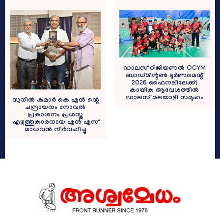
ഡാലസ് റീജിയണൽ OCYM
ബാഡ്മിന്റൺ ടൂർണമെന്റ്
2026 ഫൈനലിലേക്ക്;
കായിക ആവേശത്തിൽ
ഡാലസ് മലയാളി സമൂഹം
സുനിൽ കുമാർ കെ എൻ ന്റെ
ചന്ദ്രായനം നോവൽ
പ്രകാശനം പ്രശസ്ത
എഴുത്തുകാരനായ എൻ എസ്
മാധവൻ നിർവഹിച്ചു