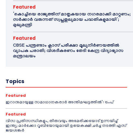
Featured
‘കൊച്ചിയെ രാജ്യത്തിന് മാതൃകയായ നഗരമാക്കി മാറ്റണം;
സർക്കാർ വരുന്നത് സ്വപ്നതുല്യമായ പദ്ധതികളുമായി’;
മുഖ്യമന്ത്രി
Featured
CBSE പന്ത്രണ്ടാം ക്ലാസ് പരീക്ഷാ മൂല്യനിർണയത്തിൽ
വ്യാപക പരാതി; വിശദീകരണം തേടി കേന്ദ്ര വിദ്യാഭ്യാസ
മന്ത്രാലയം
Topics
Featured
ഇറാനുമായുള്ള സമാധാനകരാർ അന്തിമഘട്ടത്തിൽ‌’: ട്രംപ്
Featured
വിസ പ്രതിസന്ധികളും, തീരുവയും അമേരിക്കയോട് ഉന്നയിച്ച്
ഇന്ത്യ; മാർക്കോ റൂബിയോയുമായി ഉഭയകക്ഷി ചർച്ച നടത്തി എസ്
ജയശങ്കർ