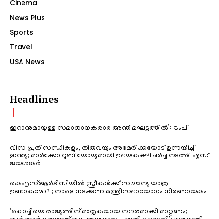
Cinema
News Plus
Sports
Travel
USA News
Headlines
ഇറാനുമായുള്ള സമാധാനകരാർ അന്തിമഘട്ടത്തിൽ‌’: ട്രംപ്
വിസ പ്രതിസന്ധികളും, തീരുവയും അമേരിക്കയോട് ഉന്നയിച്ച്
ഇന്ത്യ; മാർക്കോ റൂബിയോയുമായി ഉഭയകക്ഷി ചർച്ച നടത്തി എസ്
ജയശങ്കർ
കെഎസ്ആർടിസിയിൽ സ്ത്രീകൾക്ക് സൗജന്യ യാത്ര
ഉണ്ടാകുമോ? ; നാളെ നടക്കുന്ന മന്ത്രിസഭായോഗം നിർണായകം
‘കൊച്ചിയെ രാജ്യത്തിന് മാതൃകയായ നഗരമാക്കി മാറ്റണം;