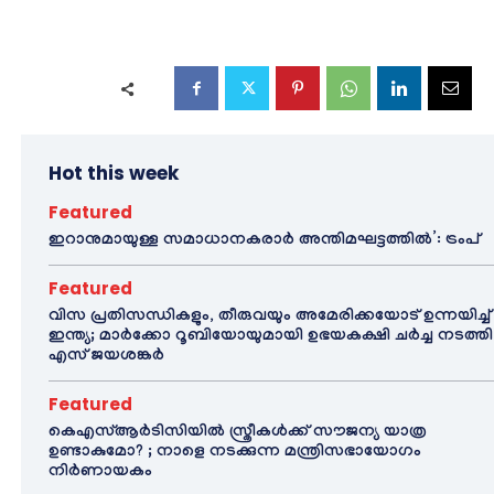
Hot this week
Featured
ഇറാനുമായുള്ള സമാധാനകരാർ അന്തിമഘട്ടത്തിൽ‌’: ട്രംപ്
Featured
വിസ പ്രതിസന്ധികളും, തീരുവയും അമേരിക്കയോട് ഉന്നയിച്ച്
ഇന്ത്യ; മാർക്കോ റൂബിയോയുമായി ഉഭയകക്ഷി ചർച്ച നടത്തി
എസ് ജയശങ്കർ
Featured
കെഎസ്ആർടിസിയിൽ സ്ത്രീകൾക്ക് സൗജന്യ യാത്ര
ഉണ്ടാകുമോ? ; നാളെ നടക്കുന്ന മന്ത്രിസഭായോഗം
നിർണായകം