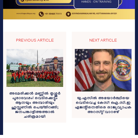
PREVIOUS ARTICLE
NEXT ARTICLE
അമേരിക്കൻ മണ്ണിൽ തൃശ്ശൂർ
യു.എസിൽ അഭയാർത്ഥിയെ
പൂരാവേശം! വെടിക്കെട്ടും
വെടിവെച്ച കേസ്: ഐ.സി.ഇ
ആനയും അമ്പാരിയും
ഏജന്റിനെതിരെ രാജ്യവ്യാപക
ഹൂസ്റ്റണിൽ പെയ്തിറങ്ങി;
അറസ്റ്റ് വാറണ്ട്
ജനപങ്കാളിത്തത്താൽ
ചരിത്രമായി