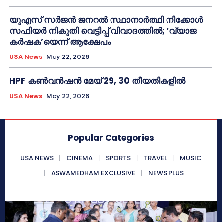
യുഎസ് സർജൻ ജനറൽ സ്ഥാനാർത്ഥി നിക്കോൾ
സഫിയർ നികുതി വെട്ടിപ്പ് വിവാദത്തിൽ; ‘വ്യാജ
കർഷക’യെന്ന് ആക്ഷേപം
USA News
May 22, 2026
HPF കൺവൻഷൻ മേയ് 29, 30 തീയതികളിൽ
USA News
May 22, 2026
Popular Categories
USA NEWS
CINEMA
SPORTS
TRAVEL
MUSIC
ASWAMEDHAM EXCLUSIVE
NEWS PLUS