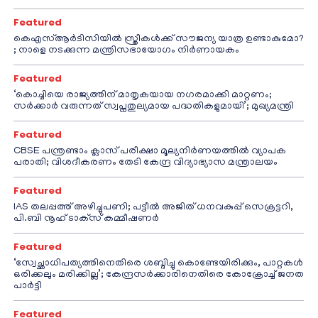
Featured
കെഎസ്ആർടിസിയിൽ സ്ത്രീകൾക്ക് സൗജന്യ യാത്ര ഉണ്ടാകുമോ?
; നാളെ നടക്കുന്ന മന്ത്രിസഭായോഗം നിർണായകം
Featured
‘കൊച്ചിയെ രാജ്യത്തിന് മാതൃകയായ നഗരമാക്കി മാറ്റണം;
സർക്കാർ വരുന്നത് സ്വപ്നതുല്യമായ പദ്ധതികളുമായി’; മുഖ്യമന്ത്രി
Featured
CBSE പന്ത്രണ്ടാം ക്ലാസ് പരീക്ഷാ മൂല്യനിർണയത്തിൽ വ്യാപക
പരാതി; വിശദീകരണം തേടി കേന്ദ്ര വിദ്യാഭ്യാസ മന്ത്രാലയം
Featured
IAS തലപ്പത്ത് അഴിച്ചുപണി; പട്ടീല്‍ അജിത് ധനവകുപ്പ് സെക്രട്ടറി,
പി.ബി നൂഹ് ടാക്‌സ് കമ്മീഷണര്‍
Featured
‘സ്വേച്ഛാധിപത്യത്തിനെതിരെ ശബ്ദിച്ചു കൊണ്ടേയിരിക്കും, പാറ്റകൾ
ഒരിക്കലും മരിക്കില്ല’; കേന്ദ്രസർക്കാരിനെതിരെ കോക്രോച്ച് ജനത
പാർട്ടി
Featured