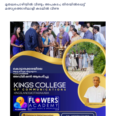
മുതലപൊഴിയിൽ വീണ്ടും അപകടം; തിരയിൽപ്പെട്ട്
മത്സ്യത്തൊഴിലാളി കടലിൽ വീണു