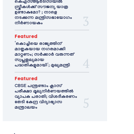
കെഎസ്ആർടിസിയിൽ
സ്ത്രീകൾക്ക് സൗജന്യ യാത്ര
ഉണ്ടാകുമോ? ; നാളെ
നടക്കുന്ന മന്ത്രിസഭായോഗം
നിർണായകം
Featured
‘കൊച്ചിയെ രാജ്യത്തിന്
മാതൃകയായ നഗരമാക്കി
മാറ്റണം; സർക്കാർ വരുന്നത്
സ്വപ്നതുല്യമായ
പദ്ധതികളുമായി’; മുഖ്യമന്ത്രി
Featured
CBSE പന്ത്രണ്ടാം ക്ലാസ്
പരീക്ഷാ മൂല്യനിർണയത്തിൽ
വ്യാപക പരാതി; വിശദീകരണം
തേടി കേന്ദ്ര വിദ്യാഭ്യാസ
മന്ത്രാലയം