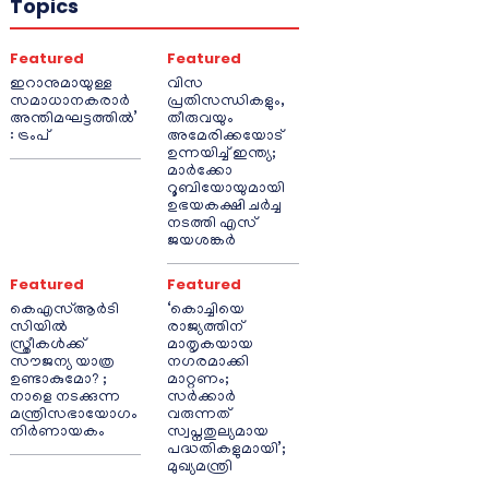
Topics
Featured
Featured
ഇറാനുമായുള്ള
വിസ
സമാധാനകരാർ
പ്രതിസന്ധികളും,
അന്തിമഘട്ടത്തിൽ‌’
തീരുവയും
: ട്രംപ്
അമേരിക്കയോട്
ഉന്നയിച്ച് ഇന്ത്യ;
മാർക്കോ
റൂബിയോയുമായി
ഉഭയകക്ഷി ചർച്ച
നടത്തി എസ്
ജയശങ്കർ
Featured
Featured
കെഎസ്ആർടി
‘കൊച്ചിയെ
സിയിൽ
രാജ്യത്തിന്
സ്ത്രീകൾക്ക്
മാതൃകയായ
സൗജന്യ യാത്ര
നഗരമാക്കി
ഉണ്ടാകുമോ? ;
മാറ്റണം;
നാളെ നടക്കുന്ന
സർക്കാർ
മന്ത്രിസഭായോഗം
വരുന്നത്
നിർണായകം
സ്വപ്നതുല്യമായ
പദ്ധതികളുമായി’;
മുഖ്യമന്ത്രി