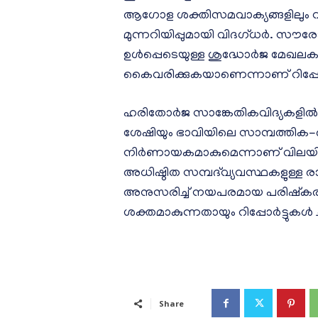
ആഗോള ശക്തിസമവാക്യങ്ങളിലും വല
മുന്നറിയിപ്പുമായി വിദഗ്ധർ. സൗര
ഉൾപ്പെടെയുള്ള ശുദ്ധോർജ മേഖലക
കൈവരിക്കുകയാണെന്നാണ് റിപ്പോ
ഹരിതോർജ സാങ്കേതികവിദ്യകളിൽ
ശേഷിയും ഭാവിയിലെ സാമ്പത്തിക-രാ
നിർണായകമാകുമെന്നാണ് വിലയ
അധിഷ്ഠിത സമ്പദ്‌വ്യവസ്ഥകളുള്ള ര
അനുസരിച്ച് നയപരമായ പരിഷ്‌ക
ശക്തമാകുന്നതായും റിപ്പോർട്ടുകൾ ചൂണ്
Share