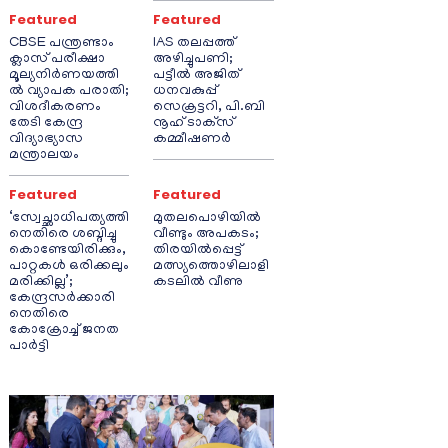
Featured
Featured
CBSE പന്ത്രണ്ടാം
IAS തലപ്പത്ത്
ക്ലാസ് പരീക്ഷാ
അഴിച്ചുപണി;
മൂല്യനിർണയത്തി
പട്ടീല്‍ അജിത്
ൽ വ്യാപക പരാതി;
ധനവകുപ്പ്
വിശദീകരണം
സെക്രട്ടറി, പി.ബി
തേടി കേന്ദ്ര
നൂഹ് ടാക്‌സ്
വിദ്യാഭ്യാസ
കമ്മീഷണര്‍
മന്ത്രാലയം
Featured
Featured
‘സ്വേച്ഛാധിപത്യത്തി
മുതലപൊഴിയിൽ
നെതിരെ ശബ്ദിച്ചു
വീണ്ടും അപകടം;
കൊണ്ടേയിരിക്കും,
തിരയിൽപ്പെട്ട്
പാറ്റകൾ ഒരിക്കലും
മത്സ്യത്തൊഴിലാളി
മരിക്കില്ല’;
കടലിൽ വീണു
കേന്ദ്രസർക്കാരി
നെതിരെ
കോക്രോച്ച് ജനത
പാർട്ടി