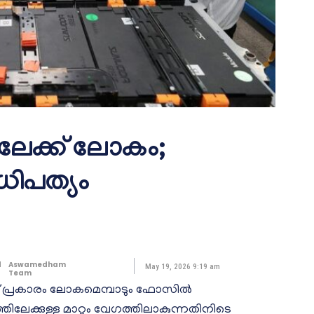
േക്ക് ലോകം;
ിപത്യം
d
Aswamedham
May 19, 2026 9:19 am
Team
്ട് പ്രകാരം ലോകമെമ്പാടും ഫോസിൽ
ലേക്കുള്ള മാറ്റം വേഗത്തിലാകുന്നതിനിടെ