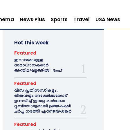
inema
News Plus
Sports
Travel
USA News
Hot this week
Featured
ഇറാനുമായുള്ള
സമാധാനകരാർ
അന്തിമഘട്ടത്തിൽ‌’: ട്രംപ്
Featured
വിസ പ്രതിസന്ധികളും,
തീരുവയും അമേരിക്കയോട്
ഉന്നയിച്ച് ഇന്ത്യ; മാർക്കോ
റൂബിയോയുമായി ഉഭയകക്ഷി
ചർച്ച നടത്തി എസ് ജയശങ്കർ
Featured