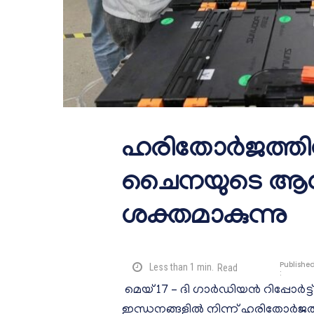
ഹരിതോർജത്തില
ചൈനയുടെ ആധ
ശക്തമാകുന്നു
Publishe
Less than 1
min.
Read
:
മെയ് 17 – ദി ഗാർഡിയൻ റിപ്പോർട
ഇന്ധനങ്ങളിൽ നിന്ന് ഹരിതോർജത്തി