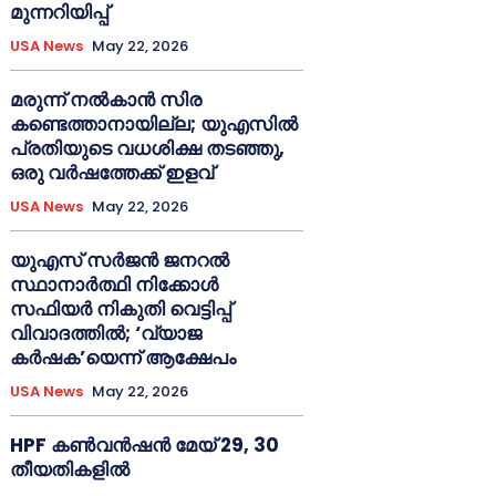
മുന്നറിയിപ്പ്
USA News
May 22, 2026
മരുന്ന് നൽകാൻ സിര
കണ്ടെത്താനായില്ല; യുഎസിൽ
പ്രതിയുടെ വധശിക്ഷ തടഞ്ഞു,
ഒരു വർഷത്തേക്ക് ഇളവ്
USA News
May 22, 2026
യുഎസ് സർജൻ ജനറൽ
സ്ഥാനാർത്ഥി നിക്കോൾ
സഫിയർ നികുതി വെട്ടിപ്പ്
വിവാദത്തിൽ; ‘വ്യാജ
കർഷക’യെന്ന് ആക്ഷേപം
USA News
May 22, 2026
HPF കൺവൻഷൻ മേയ് 29, 30
തീയതികളിൽ