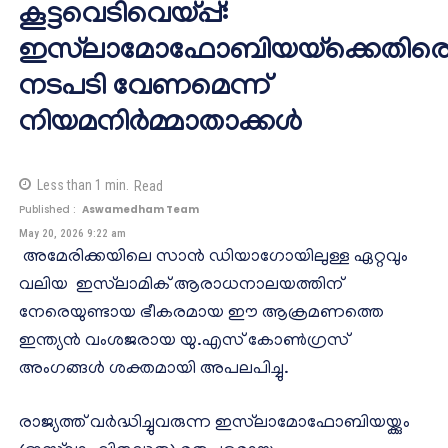
കൂട്ടവെടിവെയ്പ്പ്:
ഇസ്‌ലാമോഫോബിയയ്‌ക്കെതിര
നടപടി വേണമെന്ന്
നിയമനിർമ്മാതാക്കൾ
Less than 1
min.
Read
Published :
Aswamedham Team
May 20, 2026 9:22 am
അമേരിക്കയിലെ സാൻ ഡിയാഗോയിലുള്ള ഏറ്റവും
വലിയ ഇസ്‌ലാമിക് ആരാധനാലയത്തിന്
നേരെയുണ്ടായ ഭീകരമായ ഈ ആക്രമണത്തെ
ഇന്ത്യൻ വംശജരായ യു.എസ് കോൺഗ്രസ്
അംഗങ്ങൾ ശക്തമായി അപലപിച്ചു.
രാജ്യത്ത് വർദ്ധിച്ചുവരുന്ന ഇസ്‌ലാമോഫോബിയയ്ക്കും