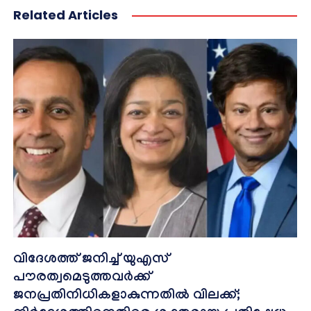
Related Articles
വിദേശത്ത് ജനിച്ച് യുഎസ്
പൗരത്വമെടുത്തവർക്ക്
ജനപ്രതിനിധികളാകുന്നതിൽ വിലക്ക്;