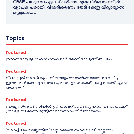
CBSE പന്ത്രണ്ടാം ക്ലാസ് പരീക്ഷാ മൂല്യനിർണയത്തിൽ
വ്യാപക പരാതി; വിശദീകരണം തേടി കേന്ദ്ര വിദ്യാഭ്യാസ
മന്ത്രാലയം
Topics
Featured
ഇറാനുമായുള്ള സമാധാനകരാർ അന്തിമഘട്ടത്തിൽ‌’: ട്രംപ്
Featured
വിസ പ്രതിസന്ധികളും, തീരുവയും അമേരിക്കയോട് ഉന്നയിച്ച്
ഇന്ത്യ; മാർക്കോ റൂബിയോയുമായി ഉഭയകക്ഷി ചർച്ച നടത്തി എസ്
ജയശങ്കർ
Featured
കെഎസ്ആർടിസിയിൽ സ്ത്രീകൾക്ക് സൗജന്യ യാത്ര ഉണ്ടാകുമോ?
; നാളെ നടക്കുന്ന മന്ത്രിസഭായോഗം നിർണായകം
Featured
‘കൊച്ചിയെ രാജ്യത്തിന് മാതൃകയായ നഗരമാക്കി മാറ്റണം;