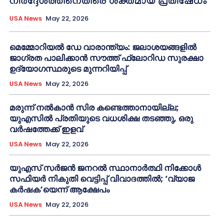
നിർദ്ദേശത്തിനെതിരെ ശക്തമായ പ്രതിഷേധം
USA News
May 22, 2026
മെമ്മോറിയൽ ഡേ വാരാന്ത്യം: ജലാശയങ്ങളിൽ
ജാഗ്രത പാലിക്കാൻ സൗത്ത് ഫ്ലോറിഡ സുരക്ഷാ
ഉദ്യോഗസ്ഥരുടെ മുന്നറിയിപ്പ്
USA News
May 22, 2026
മരുന്ന് നൽകാൻ സിര കണ്ടെത്താനായില്ല;
യുഎസിൽ പ്രതിയുടെ വധശിക്ഷ തടഞ്ഞു, ഒരു
വർഷത്തേക്ക് ഇളവ്
USA News
May 22, 2026
യുഎസ് സർജൻ ജനറൽ സ്ഥാനാർത്ഥി നിക്കോൾ
സഫിയർ നികുതി വെട്ടിപ്പ് വിവാദത്തിൽ; ‘വ്യാജ
കർഷക’യെന്ന് ആക്ഷേപം
USA News
May 22, 2026