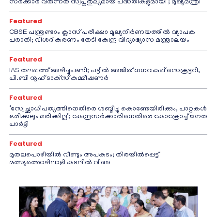
സർക്കാർ വരുന്നത് സ്വപ്നതുല്യമായ പദ്ധതികളുമായി’; മുഖ്യമന്ത്രി
Featured
CBSE പന്ത്രണ്ടാം ക്ലാസ് പരീക്ഷാ മൂല്യനിർണയത്തിൽ വ്യാപക
പരാതി; വിശദീകരണം തേടി കേന്ദ്ര വിദ്യാഭ്യാസ മന്ത്രാലയം
Featured
IAS തലപ്പത്ത് അഴിച്ചുപണി; പട്ടീല്‍ അജിത് ധനവകുപ്പ് സെക്രട്ടറി,
പി.ബി നൂഹ് ടാക്‌സ് കമ്മീഷണര്‍
Featured
‘സ്വേച്ഛാധിപത്യത്തിനെതിരെ ശബ്ദിച്ചു കൊണ്ടേയിരിക്കും, പാറ്റകൾ
ഒരിക്കലും മരിക്കില്ല’; കേന്ദ്രസർക്കാരിനെതിരെ കോക്രോച്ച് ജനത
പാർട്ടി
Featured
മുതലപൊഴിയിൽ വീണ്ടും അപകടം; തിരയിൽപ്പെട്ട്
മത്സ്യത്തൊഴിലാളി കടലിൽ വീണു