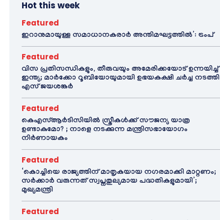
Hot this week
Featured
ഇറാനുമായുള്ള സമാധാനകരാർ അന്തിമഘട്ടത്തിൽ‌’: ട്രംപ്
Featured
വിസ പ്രതിസന്ധികളും, തീരുവയും അമേരിക്കയോട് ഉന്നയിച്ച്
ഇന്ത്യ; മാർക്കോ റൂബിയോയുമായി ഉഭയകക്ഷി ചർച്ച നടത്തി
എസ് ജയശങ്കർ
Featured
കെഎസ്ആർടിസിയിൽ സ്ത്രീകൾക്ക് സൗജന്യ യാത്ര
ഉണ്ടാകുമോ? ; നാളെ നടക്കുന്ന മന്ത്രിസഭായോഗം
നിർണായകം
Featured
‘കൊച്ചിയെ രാജ്യത്തിന് മാതൃകയായ നഗരമാക്കി മാറ്റണം;
സർക്കാർ വരുന്നത് സ്വപ്നതുല്യമായ പദ്ധതികളുമായി’;
മുഖ്യമന്ത്രി
Featured