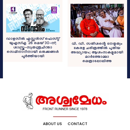
ഡാളസിൽ എസ്സൻസ് ഫെസ്റ്റ്
യുഎസ്എ ’26 മെയ് 30-ന്;
വി. ഡി. സതീശൻ്റെ നേതൃത്വം
ശാസ്ത്ര-സ്വതന്ത്രചിന്താ
കേരള ചരിത്രത്തിൽ പുതിയ
സെമിനാറിനായി ഒരുക്കങ്ങൾ
അദ്ധ്യായം; ആശംസകളുമായി
പൂർത്തിയായി
മാർത്തോമ്മാ
മെത്രാപ്പോലിത്ത
ABOUT US
CONTACT