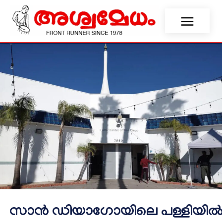
സാൻ ഡിയാഗോയിലെ പള്ളിയി