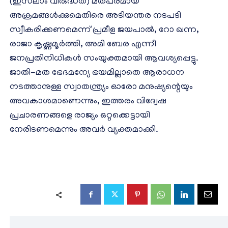
(ഇസ്‌ലാം വിരുദ്ധത) മതപരമായ
അക്രമങ്ങൾക്കുമെതിരെ അടിയന്തര നടപടി
സ്വീകരിക്കണമെന്ന് പ്രമീള ജയപാൽ, റോ ഖന്ന,
രാജാ കൃഷ്ണമൂർത്തി, അമി ബേര എന്നീ
ജനപ്രതിനിധികൾ സംയുക്തമായി ആവശ്യപ്പെട്ടു.
ജാതി-മത ഭേദമന്യേ ഭയമില്ലാതെ ആരാധന
നടത്താനുള്ള സ്വാതന്ത്ര്യം ഓരോ മനുഷ്യന്റെയും
അവകാശമാണെന്നും, ഇത്തരം വിദ്വേഷ
പ്രചാരണങ്ങളെ രാജ്യം ഒറ്റക്കെട്ടായി
നേരിടണമെന്നും അവർ വ്യക്തമാക്കി.