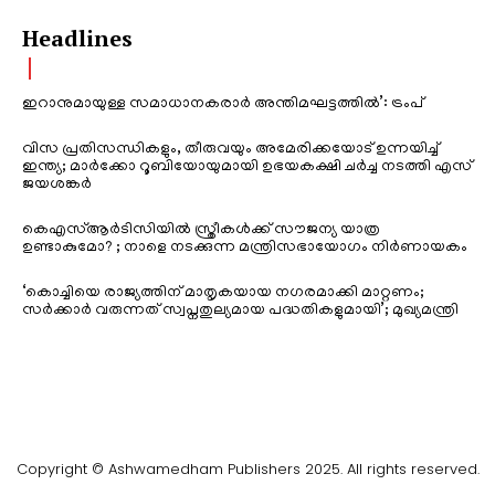
Headlines
ഇറാനുമായുള്ള സമാധാനകരാർ അന്തിമഘട്ടത്തിൽ‌’: ട്രംപ്
വിസ പ്രതിസന്ധികളും, തീരുവയും അമേരിക്കയോട് ഉന്നയിച്ച്
ഇന്ത്യ; മാർക്കോ റൂബിയോയുമായി ഉഭയകക്ഷി ചർച്ച നടത്തി എസ്
ജയശങ്കർ
കെഎസ്ആർടിസിയിൽ സ്ത്രീകൾക്ക് സൗജന്യ യാത്ര
ഉണ്ടാകുമോ? ; നാളെ നടക്കുന്ന മന്ത്രിസഭായോഗം നിർണായകം
‘കൊച്ചിയെ രാജ്യത്തിന് മാതൃകയായ നഗരമാക്കി മാറ്റണം;
സർക്കാർ വരുന്നത് സ്വപ്നതുല്യമായ പദ്ധതികളുമായി’; മുഖ്യമന്ത്രി
Copyright © Ashwamedham Publishers 2025. All rights reserved.