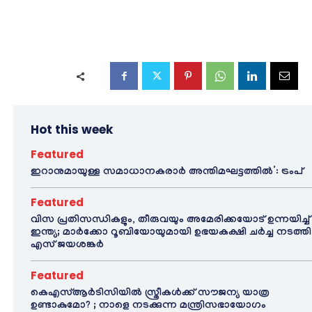
Hot this week
Featured
ഇറാനുമായുള്ള സമാധാനകരാർ അന്തിമഘട്ടത്തിൽ‌’: ട്രംപ്
Featured
വിസ പ്രതിസന്ധികളും, തീരുവയും അമേരിക്കയോട് ഉന്നയിച്ച്
ഇന്ത്യ; മാർക്കോ റൂബിയോയുമായി ഉഭയകക്ഷി ചർച്ച നടത്തി
എസ് ജയശങ്കർ
Featured
കെഎസ്ആർടിസിയിൽ സ്ത്രീകൾക്ക് സൗജന്യ യാത്ര
ഉണ്ടാകുമോ? ; നാളെ നടക്കുന്ന മന്ത്രിസഭായോഗം