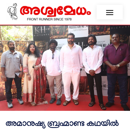
അമാനുഷ്യ ബ്രഹ്മാണ്ട കഥയിൽ