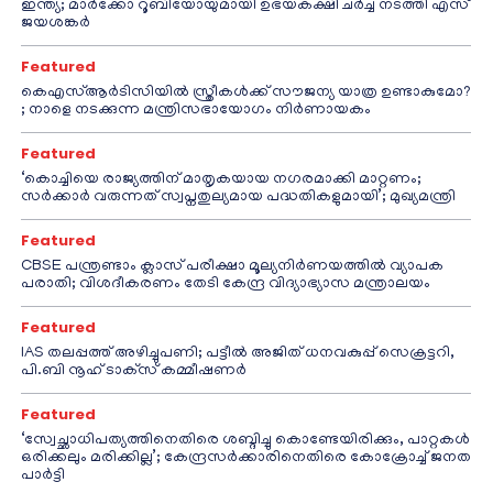
ഇന്ത്യ; മാർക്കോ റൂബിയോയുമായി ഉഭയകക്ഷി ചർച്ച നടത്തി എസ്
ജയശങ്കർ
Featured
കെഎസ്ആർടിസിയിൽ സ്ത്രീകൾക്ക് സൗജന്യ യാത്ര ഉണ്ടാകുമോ?
; നാളെ നടക്കുന്ന മന്ത്രിസഭായോഗം നിർണായകം
Featured
‘കൊച്ചിയെ രാജ്യത്തിന് മാതൃകയായ നഗരമാക്കി മാറ്റണം;
സർക്കാർ വരുന്നത് സ്വപ്നതുല്യമായ പദ്ധതികളുമായി’; മുഖ്യമന്ത്രി
Featured
CBSE പന്ത്രണ്ടാം ക്ലാസ് പരീക്ഷാ മൂല്യനിർണയത്തിൽ വ്യാപക
പരാതി; വിശദീകരണം തേടി കേന്ദ്ര വിദ്യാഭ്യാസ മന്ത്രാലയം
Featured
IAS തലപ്പത്ത് അഴിച്ചുപണി; പട്ടീല്‍ അജിത് ധനവകുപ്പ് സെക്രട്ടറി,
പി.ബി നൂഹ് ടാക്‌സ് കമ്മീഷണര്‍
Featured
‘സ്വേച്ഛാധിപത്യത്തിനെതിരെ ശബ്ദിച്ചു കൊണ്ടേയിരിക്കും, പാറ്റകൾ
ഒരിക്കലും മരിക്കില്ല’; കേന്ദ്രസർക്കാരിനെതിരെ കോക്രോച്ച് ജനത
പാർട്ടി