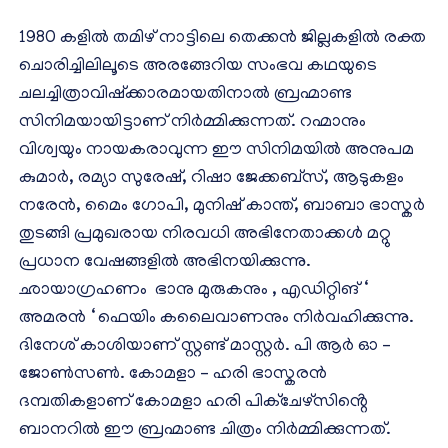
1980 കളിൽ തമിഴ് നാട്ടിലെ തെക്കൻ ജില്ലകളിൽ രക്ത
ചൊരിച്ചിലിലൂടെ അരങ്ങേറിയ സംഭവ കഥയുടെ
ചലച്ചിത്രാവിഷ്ക്കാരമായതിനാൽ ബ്രഹ്മാണ്ട
സിനിമയായിട്ടാണ് നിർമ്മിക്കുന്നത്. റഹ്മാനും
വിശ്വയും നായകരാവുന്ന ഈ സിനിമയിൽ അനുപമ
കുമാർ, രമ്യാ സുരേഷ്, റിഷാ ജേക്കബ്സ്, ആടുകളം
നരേൻ, മൈം ഗോപി, മുനിഷ് കാന്ത്, ബാബാ ഭാസ്കർ
തുടങ്ങി പ്രമുഖരായ നിരവധി അഭിനേതാക്കൾ മറ്റു
പ്രധാന വേഷങ്ങളിൽ അഭിനയിക്കുന്നു.
ഛായാഗ്രഹണം ഭാനു മുരുകനും , എഡിറ്റിങ് ‘
അമരൻ ‘ ഫെയിം കലൈവാണനും നിർവഹിക്കുന്നു.
ദിനേശ് കാശിയാണ് സ്റ്റണ്ട് മാസ്റ്റർ. പി ആർ ഓ –
ജോൺസൺ. കോമളാ – ഹരി ഭാസ്കരൻ
ദമ്പതികളാണ് കോമളാ ഹരി പിക്ചേഴ്സിൻ്റെ
ബാനറിൽ ഈ ബ്രഹ്മാണ്ട ചിത്രം നിർമ്മിക്കുന്നത്.