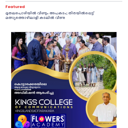
Featured
മുതലപൊഴിയിൽ വീണ്ടും അപകടം; തിരയിൽപ്പെട്ട്
മത്സ്യത്തൊഴിലാളി കടലിൽ വീണു