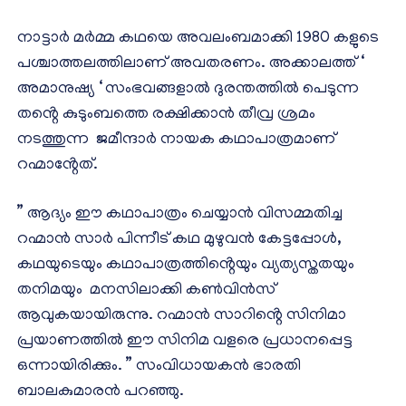
നാട്ടാർ മർമ്മ കഥയെ അവലംബമാക്കി 1980 കളുടെ
പശ്ചാത്തലത്തിലാണ് അവതരണം. അക്കാലത്ത് ‘
അമാനുഷ്യ ‘ സംഭവങ്ങളാൽ ദുരന്തത്തിൽ പെടുന്ന
തൻ്റെ കുടുംബത്തെ രക്ഷിക്കാൻ തീവ്ര ശ്രമം
നടത്തുന്ന ജമീന്ദാർ നായക കഥാപാത്രമാണ്
റഹ്മാൻ്റേത്.
” ആദ്യം ഈ കഥാപാത്രം ചെയ്യാൻ വിസമ്മതിച്ച
റഹ്മാൻ സാർ പിന്നീട് കഥ മുഴുവൻ കേട്ടപ്പോൾ,
കഥയുടെയും കഥാപാത്രത്തിൻ്റെയും വ്യത്യസ്തതയും
തനിമയും മനസിലാക്കി കൺവിൻസ്
ആവുകയായിരുന്നു. റഹ്മാൻ സാറിൻ്റെ സിനിമാ
പ്രയാണത്തിൽ ഈ സിനിമ വളരെ പ്രധാനപ്പെട്ട
ഒന്നായിരിക്കും. ” സംവിധായകൻ ഭാരതി
ബാലകുമാരൻ പറഞ്ഞു.