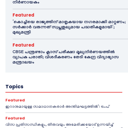
നിർണായകം
Featured
‘കൊച്ചിയെ രാജ്യത്തിന് മാതൃകയായ നഗരമാക്കി മാറ്റണം;
സർക്കാർ വരുന്നത് സ്വപ്നതുല്യമായ പദ്ധതികളുമായി’;
മുഖ്യമന്ത്രി
Featured
CBSE പന്ത്രണ്ടാം ക്ലാസ് പരീക്ഷാ മൂല്യനിർണയത്തിൽ
വ്യാപക പരാതി; വിശദീകരണം തേടി കേന്ദ്ര വിദ്യാഭ്യാസ
മന്ത്രാലയം
Topics
Featured
ഇറാനുമായുള്ള സമാധാനകരാർ അന്തിമഘട്ടത്തിൽ‌’: ട്രംപ്
Featured
വിസ പ്രതിസന്ധികളും, തീരുവയും അമേരിക്കയോട് ഉന്നയിച്ച്