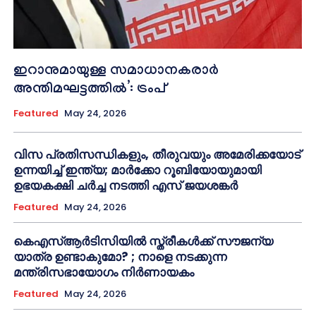
ഇറാനുമായുള്ള സമാധാനകരാർ
അന്തിമഘട്ടത്തിൽ‌’: ട്രംപ്
Featured
May 24, 2026
വിസ പ്രതിസന്ധികളും, തീരുവയും അമേരിക്കയോട്
ഉന്നയിച്ച് ഇന്ത്യ; മാർക്കോ റൂബിയോയുമായി
ഉഭയകക്ഷി ചർച്ച നടത്തി എസ് ജയശങ്കർ
Featured
May 24, 2026
കെഎസ്ആർടിസിയിൽ സ്ത്രീകൾക്ക് സൗജന്യ
യാത്ര ഉണ്ടാകുമോ? ; നാളെ നടക്കുന്ന
മന്ത്രിസഭായോഗം നിർണായകം
Featured
May 24, 2026