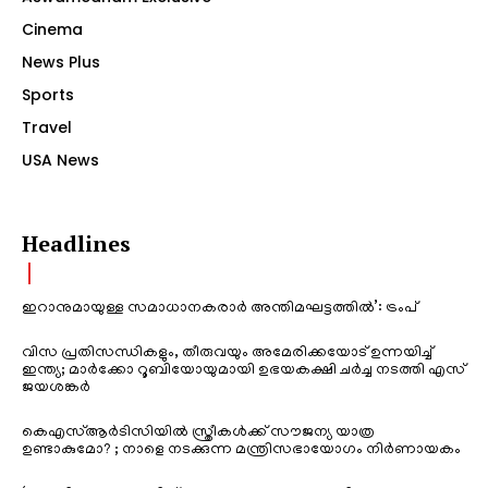
Cinema
News Plus
Sports
Travel
USA News
Headlines
ഇറാനുമായുള്ള സമാധാനകരാർ അന്തിമഘട്ടത്തിൽ‌’: ട്രംപ്
വിസ പ്രതിസന്ധികളും, തീരുവയും അമേരിക്കയോട് ഉന്നയിച്ച്
ഇന്ത്യ; മാർക്കോ റൂബിയോയുമായി ഉഭയകക്ഷി ചർച്ച നടത്തി എസ്
ജയശങ്കർ
കെഎസ്ആർടിസിയിൽ സ്ത്രീകൾക്ക് സൗജന്യ യാത്ര
ഉണ്ടാകുമോ? ; നാളെ നടക്കുന്ന മന്ത്രിസഭായോഗം നിർണായകം