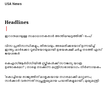
USA News
Headlines
ഇറാനുമായുള്ള സമാധാനകരാർ അന്തിമഘട്ടത്തിൽ‌’: ട്രംപ്
വിസ പ്രതിസന്ധികളും, തീരുവയും അമേരിക്കയോട് ഉന്നയിച്ച്
ഇന്ത്യ; മാർക്കോ റൂബിയോയുമായി ഉഭയകക്ഷി ചർച്ച നടത്തി എസ്
ജയശങ്കർ
കെഎസ്ആർടിസിയിൽ സ്ത്രീകൾക്ക് സൗജന്യ യാത്ര
ഉണ്ടാകുമോ? ; നാളെ നടക്കുന്ന മന്ത്രിസഭായോഗം നിർണായകം
‘കൊച്ചിയെ രാജ്യത്തിന് മാതൃകയായ നഗരമാക്കി മാറ്റണം;
സർക്കാർ വരുന്നത് സ്വപ്നതുല്യമായ പദ്ധതികളുമായി’; മുഖ്യമന്ത്രി