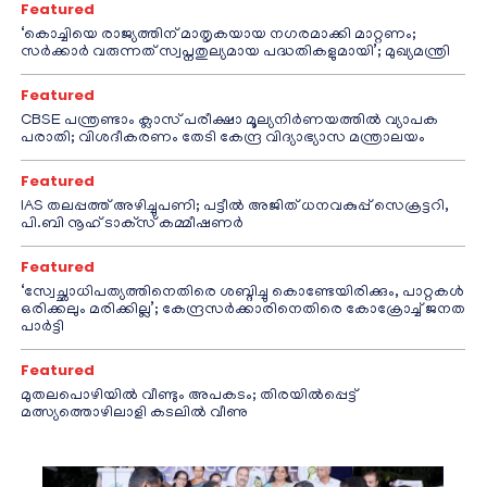
Featured
‘കൊച്ചിയെ രാജ്യത്തിന് മാതൃകയായ നഗരമാക്കി മാറ്റണം;
സർക്കാർ വരുന്നത് സ്വപ്നതുല്യമായ പദ്ധതികളുമായി’; മുഖ്യമന്ത്രി
Featured
CBSE പന്ത്രണ്ടാം ക്ലാസ് പരീക്ഷാ മൂല്യനിർണയത്തിൽ വ്യാപക
പരാതി; വിശദീകരണം തേടി കേന്ദ്ര വിദ്യാഭ്യാസ മന്ത്രാലയം
Featured
IAS തലപ്പത്ത് അഴിച്ചുപണി; പട്ടീല്‍ അജിത് ധനവകുപ്പ് സെക്രട്ടറി,
പി.ബി നൂഹ് ടാക്‌സ് കമ്മീഷണര്‍
Featured
‘സ്വേച്ഛാധിപത്യത്തിനെതിരെ ശബ്ദിച്ചു കൊണ്ടേയിരിക്കും, പാറ്റകൾ
ഒരിക്കലും മരിക്കില്ല’; കേന്ദ്രസർക്കാരിനെതിരെ കോക്രോച്ച് ജനത
പാർട്ടി
Featured
മുതലപൊഴിയിൽ വീണ്ടും അപകടം; തിരയിൽപ്പെട്ട്
മത്സ്യത്തൊഴിലാളി കടലിൽ വീണു