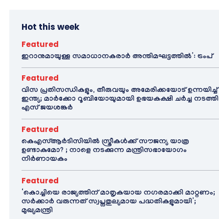
Hot this week
Featured
ഇറാനുമായുള്ള സമാധാനകരാർ അന്തിമഘട്ടത്തിൽ‌’: ട്രംപ്
Featured
വിസ പ്രതിസന്ധികളും, തീരുവയും അമേരിക്കയോട് ഉന്നയിച്ച്
ഇന്ത്യ; മാർക്കോ റൂബിയോയുമായി ഉഭയകക്ഷി ചർച്ച നടത്തി
എസ് ജയശങ്കർ
Featured
കെഎസ്ആർടിസിയിൽ സ്ത്രീകൾക്ക് സൗജന്യ യാത്ര
ഉണ്ടാകുമോ? ; നാളെ നടക്കുന്ന മന്ത്രിസഭായോഗം
നിർണായകം
Featured
‘കൊച്ചിയെ രാജ്യത്തിന് മാതൃകയായ നഗരമാക്കി മാറ്റണം;
സർക്കാർ വരുന്നത് സ്വപ്നതുല്യമായ പദ്ധതികളുമായി’;
മുഖ്യമന്ത്രി