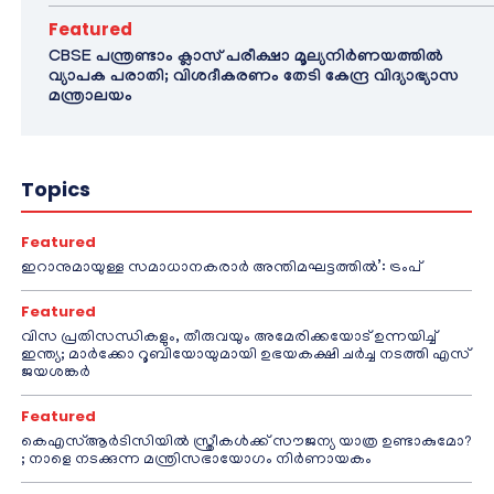
Featured
CBSE പന്ത്രണ്ടാം ക്ലാസ് പരീക്ഷാ മൂല്യനിർണയത്തിൽ
വ്യാപക പരാതി; വിശദീകരണം തേടി കേന്ദ്ര വിദ്യാഭ്യാസ
മന്ത്രാലയം
Topics
Featured
ഇറാനുമായുള്ള സമാധാനകരാർ അന്തിമഘട്ടത്തിൽ‌’: ട്രംപ്
Featured
വിസ പ്രതിസന്ധികളും, തീരുവയും അമേരിക്കയോട് ഉന്നയിച്ച്
ഇന്ത്യ; മാർക്കോ റൂബിയോയുമായി ഉഭയകക്ഷി ചർച്ച നടത്തി എസ്
ജയശങ്കർ
Featured
കെഎസ്ആർടിസിയിൽ സ്ത്രീകൾക്ക് സൗജന്യ യാത്ര ഉണ്ടാകുമോ?
; നാളെ നടക്കുന്ന മന്ത്രിസഭായോഗം നിർണായകം