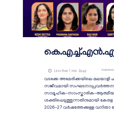
കെ.എച്ച്.എൻ
Publishe
Less than 1
min.
Read
:
വടക്കേ അമേരിക്കയിലെ മലയാളി 
സജീവമായി സംഘടനാപ്രവർത്തനങ്ങളി
സാമൂഹിക–സാംസ്കാരിക–ആത്മീയ 
ശക്തിപ്പെടുത്തുന്നതിനുമായി കേര
2026–27 വർഷത്തേക്കുള്ള വനിതാ ഫ