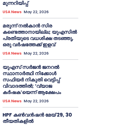
മുന്നറിയിപ്പ്
USA News
May 22, 2026
മരുന്ന് നൽകാൻ സിര
കണ്ടെത്താനായില്ല; യുഎസിൽ
പ്രതിയുടെ വധശിക്ഷ തടഞ്ഞു,
ഒരു വർഷത്തേക്ക് ഇളവ്
USA News
May 22, 2026
യുഎസ് സർജൻ ജനറൽ
സ്ഥാനാർത്ഥി നിക്കോൾ
സഫിയർ നികുതി വെട്ടിപ്പ്
വിവാദത്തിൽ; ‘വ്യാജ
കർഷക’യെന്ന് ആക്ഷേപം
USA News
May 22, 2026
HPF കൺവൻഷൻ മേയ് 29, 30
തീയതികളിൽ