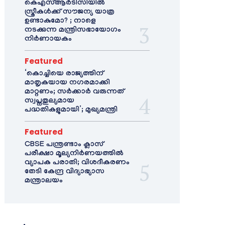
കെഎസ്ആർടിസിയിൽ
സ്ത്രീകൾക്ക് സൗജന്യ യാത്ര
ഉണ്ടാകുമോ? ; നാളെ
നടക്കുന്ന മന്ത്രിസഭായോഗം
നിർണായകം
Featured
‘കൊച്ചിയെ രാജ്യത്തിന്
മാതൃകയായ നഗരമാക്കി
മാറ്റണം; സർക്കാർ വരുന്നത്
സ്വപ്നതുല്യമായ
പദ്ധതികളുമായി’; മുഖ്യമന്ത്രി
Featured
CBSE പന്ത്രണ്ടാം ക്ലാസ്
പരീക്ഷാ മൂല്യനിർണയത്തിൽ
വ്യാപക പരാതി; വിശദീകരണം
തേടി കേന്ദ്ര വിദ്യാഭ്യാസ
മന്ത്രാലയം