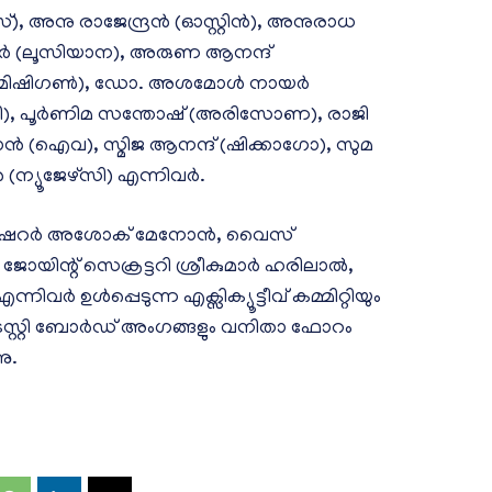
, അനു രാജേന്ദ്രൻ (ഓസ്റ്റിൻ), അനുരാധ
യർ (ലൂസിയാന), അരുണ ആനന്ദ്
ൻ (മിഷിഗൺ), ഡോ. അശമോൾ നായർ
്നസി), പൂർണിമ സന്തോഷ് (അരിസോണ), രാജി
 (ഐവ), സ്മിജ ആനന്ദ് (ഷിക്കാഗോ), സുമ
(ന്യൂജേഴ്സി) എന്നിവർ.
, ട്രഷറർ അശോക് മേനോൻ, വൈസ്
 ജോയിന്റ് സെക്രട്ടറി ശ്രീകുമാർ ഹരിലാൽ,
ന്നിവർ ഉൾപ്പെടുന്ന എക്സിക്യൂട്ടീവ് കമ്മിറ്റിയും
രസ്റ്റി ബോർഡ് അംഗങ്ങളും വനിതാ ഫോറം
ു.