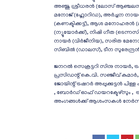
അഞ്ജു ശ്രീധരൻ (ലോസ് ആഞ്ചലസ്)
മനോജ് (ഫ്ലോറിഡ), അർച്ചന നാ
(കണക്ടിക്കട്ട്), ആശ മനോഹര
(ന്യൂയോർക്ക്), നിഷി ഗീത (ടെന
നായർ (വിർജീനിയ), സരിത മേനോൻ
സിബിൽ (ഡാലസ്), ടീന സുരേന്ദ്രൻ 
ജനറൽ സെക്രട്ടറി സിനു നായർ
പ്രസിഡന്റ് കെ.വി. സഞ്ജീവ് കുമാർ,
ജോയിന്റ് ട്രഷറർ അപ്പുക്കുട്ടൻ പിള്ള എ
, ബോർഡ് ഓഫ് ഡയറക്ടേഴ്സും , ട്
അംഗങ്ങൾക്ക് ആശംസകൾ നേർന്ന