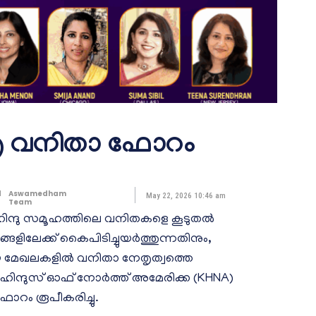
.എ വനിതാ ഫോറം
d
Aswamedham
May 22, 2026 10:46 am
Team
ഹിന്ദു സമൂഹത്തിലെ വനിതകളെ കൂടുതൽ
ലേക്ക് കൈപിടിച്ചുയർത്തുന്നതിനും,
മേഖലകളിൽ വനിതാ നേതൃത്വത്തെ
ള ഹിന്ദുസ് ഓഫ് നോർത്ത് അമേരിക്ക (KHNA)
ോറം രൂപീകരിച്ചു.