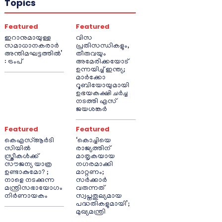
Topics
Featured
Featured
ഇറാനുമായുള്ള
വിസ
സമാധാനകരാർ
പ്രതിസന്ധികളും,
അന്തിമഘട്ടത്തിൽ‌’
തീരുവയും
: ട്രംപ്
അമേരിക്കയോട്
ഉന്നയിച്ച് ഇന്ത്യ;
മാർക്കോ
റൂബിയോയുമായി
ഉഭയകക്ഷി ചർച്ച
നടത്തി എസ്
ജയശങ്കർ
Featured
Featured
കെഎസ്ആർടി
‘കൊച്ചിയെ
സിയിൽ
രാജ്യത്തിന്
സ്ത്രീകൾക്ക്
മാതൃകയായ
സൗജന്യ യാത്ര
നഗരമാക്കി
ഉണ്ടാകുമോ? ;
മാറ്റണം;
നാളെ നടക്കുന്ന
സർക്കാർ
മന്ത്രിസഭായോഗം
വരുന്നത്
നിർണായകം
സ്വപ്നതുല്യമായ
പദ്ധതികളുമായി’;
മുഖ്യമന്ത്രി