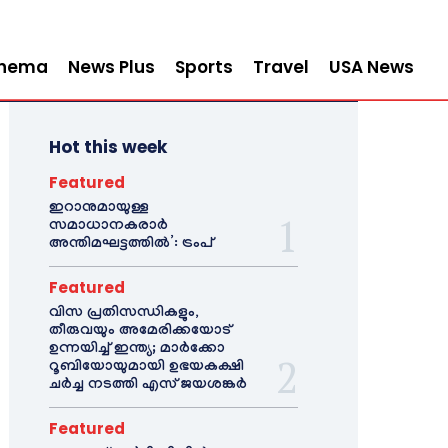
inema
News Plus
Sports
Travel
USA News
Hot this week
Featured
ഇറാനുമായുള്ള
സമാധാനകരാർ
അന്തിമഘട്ടത്തിൽ‌’: ട്രംപ്
Featured
വിസ പ്രതിസന്ധികളും,
തീരുവയും അമേരിക്കയോട്
ഉന്നയിച്ച് ഇന്ത്യ; മാർക്കോ
റൂബിയോയുമായി ഉഭയകക്ഷി
ചർച്ച നടത്തി എസ് ജയശങ്കർ
Featured