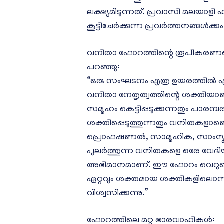
ലക്ഷ്യമിടുന്നത്. പ്രവാസി മലയാളി ഹ
കൂട്ടിചേർക്കുന്ന പ്രവർത്തനങ്ങൾ
വനിതാ ഫോറത്തിന്റെ രൂപീകരണത്തെക്
പറഞ്ഞു:
“ഒരു സംഘടനം എത്ര ഉയരത്തിൽ എ
വനിതാ നേതൃത്വത്തിന്റെ ശക്തിയാണ്
സമൂഹം കെട്ടിപ്പടുക്കുന്നതും പാരമ്പ
ശക്തിപ്പെടുത്തുന്നതും വനിതകളാണെ
പ്രൊഫഷണൽ, സാമൂഹിക, സാംസ്ക
പുലർത്തുന്ന വനിതകളെ ഒരേ വേദ
അഭിമാനമാണ്. ഈ ഫോറം വെറുമൊരു
ഏറ്റവും ശക്തമായ ശക്തികളിലൊന്ന
വിശ്വസിക്കുന്നു.”
ഫോറത്തിലെ മറ്റു ഭാരവാഹികൾ: