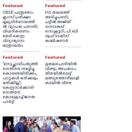
Featured
Featured
CBSE പന്ത്രണ്ടാം
IAS തലപ്പത്ത്
ക്ലാസ് പരീക്ഷാ
അഴിച്ചുപണി;
മൂല്യനിർണയത്തി
പട്ടീല്‍ അജിത്
ൽ വ്യാപക പരാതി;
ധനവകുപ്പ്
വിശദീകരണം
സെക്രട്ടറി, പി.ബി
തേടി കേന്ദ്ര
നൂഹ് ടാക്‌സ്
വിദ്യാഭ്യാസ
കമ്മീഷണര്‍
മന്ത്രാലയം
Featured
Featured
‘സ്വേച്ഛാധിപത്യത്തി
മുതലപൊഴിയിൽ
നെതിരെ ശബ്ദിച്ചു
വീണ്ടും അപകടം;
കൊണ്ടേയിരിക്കും,
തിരയിൽപ്പെട്ട്
പാറ്റകൾ ഒരിക്കലും
മത്സ്യത്തൊഴിലാളി
മരിക്കില്ല’;
കടലിൽ വീണു
കേന്ദ്രസർക്കാരി
നെതിരെ
കോക്രോച്ച് ജനത
പാർട്ടി