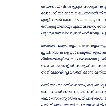
ഡെട്രോയിറ്റിലെ പ്രമുഖ സാമൂഹിക 
ഡോ. ഗീതാ നായർ ചെയറായി നിയമി
മുരളീധരൻ കോ-ചെയറായും, സാൻ ഫ
സെക്രട്ടറിയായും ചുമതലയേറ്റു. 
ശ്യാമള ബോർഡ് ഇൻചാർജായും പ്രവർ
അമേരിക്കയുടെയും കാനഡയുടെയും
പ്രതിനിധികളെ ഉൾപ്പെടുത്തി രൂപീ
റീജിയനുകളിലെയും ശക്തമായ പ്രതിന
സംസ്ഥാനങ്ങളിൽ സാമൂഹിക, സാംസ
സജീവമായി പ്രവർത്തിക്കുന്ന വനി
വനിതാ ശാക്തീകരണം, കുടുംബ മൂല്
ബോധവൽക്കരണം, മാനസികാരോ
കലാ–സാംസ്കാരിക പരിപാടികൾ, ജീ
പരിശീലനം തുടങ്ങിയ മേഖലകളിൽ