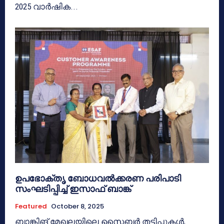
2025 വാർഷിക...
ഉപഭോക്തൃ ബോധവൽക്കരണ പരിപാടി
സംഘടിപ്പിച്ച് ഇസാഫ് ബാങ്ക്
Featured
October 8, 2025
ബാങ്കിങ് മേഖലയിലെ സൈബർ തട്ടിപ്പുകൾ,