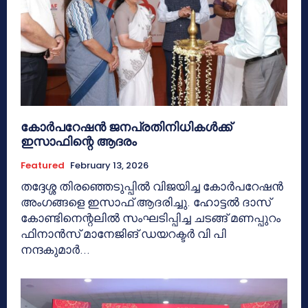
കോർപറേഷൻ ജനപ്രതിനിധികൾക്ക്
ഇസാഫിന്റെ ആദരം
Featured
February 13, 2026
തദ്ദേശ്ശ തിരഞ്ഞെടുപ്പിൽ വിജയിച്ച കോർപറേഷൻ
അംഗങ്ങളെ ഇസാഫ് ആദരിച്ചു. ഹോട്ടൽ ദാസ്
കോണ്ടിനെന്റലിൽ സംഘടിപ്പിച്ച ചടങ്ങ് മണപ്പുറം
ഫിനാൻസ് മാനേജിങ് ഡയറക്ടർ വി പി
നന്ദകുമാർ...