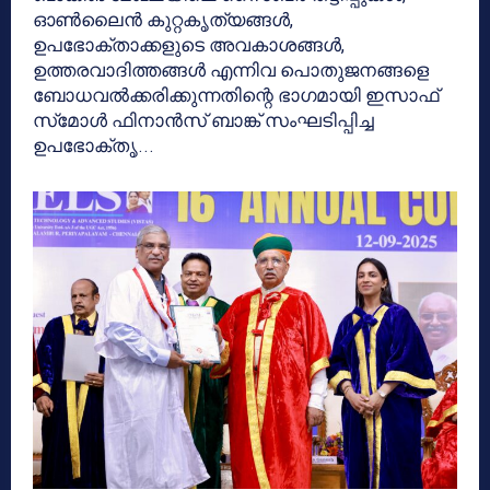
ഓൺലൈൻ കുറ്റകൃത്യങ്ങൾ,
ഉപഭോക്താക്കളുടെ അവകാശങ്ങൾ,
ഉത്തരവാദിത്തങ്ങൾ എന്നിവ പൊതുജനങ്ങളെ
ബോധവൽക്കരിക്കുന്നതിന്റെ ഭാഗമായി ഇസാഫ്
സ്‌മോൾ ഫിനാൻസ് ബാങ്ക് സംഘടിപ്പിച്ച
ഉപഭോക്തൃ...