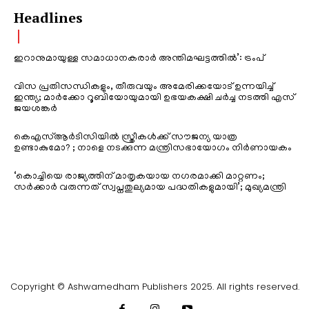
Headlines
ഇറാനുമായുള്ള സമാധാനകരാർ അന്തിമഘട്ടത്തിൽ‌’: ട്രംപ്
വിസ പ്രതിസന്ധികളും, തീരുവയും അമേരിക്കയോട് ഉന്നയിച്ച്
ഇന്ത്യ; മാർക്കോ റൂബിയോയുമായി ഉഭയകക്ഷി ചർച്ച നടത്തി എസ്
ജയശങ്കർ
കെഎസ്ആർടിസിയിൽ സ്ത്രീകൾക്ക് സൗജന്യ യാത്ര
ഉണ്ടാകുമോ? ; നാളെ നടക്കുന്ന മന്ത്രിസഭായോഗം നിർണായകം
‘കൊച്ചിയെ രാജ്യത്തിന് മാതൃകയായ നഗരമാക്കി മാറ്റണം;
സർക്കാർ വരുന്നത് സ്വപ്നതുല്യമായ പദ്ധതികളുമായി’; മുഖ്യമന്ത്രി
Copyright © Ashwamedham Publishers 2025. All rights reserved.