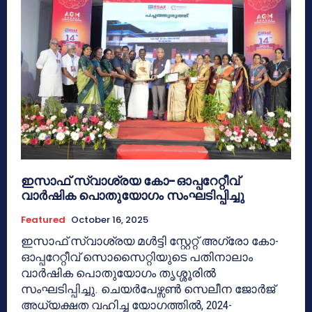
ഇസാഫ് സ്വാശ്രയ കോ-ഓപ്പറേറ്റീവ്
വാർഷിക പൊതുയോഗം സംഘടിപ്പിച്ചു
Featured
October 16, 2025
ഇസാഫ് സ്വാശ്രയ മൾട്ടി സ്റ്റേറ്റ് അഗ്രോ കോ-
ഓപ്പറേറ്റീവ് സൊസൈറ്റിയുടെ പതിനാലാം
വാർഷിക പൊതുയോഗം തൃശ്ശൂരിൽ
സംഘടിപ്പിച്ചു. ചെയർപേഴ്സൺ സെലീന ജോർജ്
അധ്യക്ഷത വഹിച്ച യോ​ഗത്തിൽ, 2024-