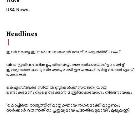
Travel
USA News
Headlines
ഇറാനുമായുള്ള സമാധാനകരാർ അന്തിമഘട്ടത്തിൽ‌’: ട്രംപ്
വിസ പ്രതിസന്ധികളും, തീരുവയും അമേരിക്കയോട് ഉന്നയിച്ച്
ഇന്ത്യ; മാർക്കോ റൂബിയോയുമായി ഉഭയകക്ഷി ചർച്ച നടത്തി എസ്
ജയശങ്കർ
കെഎസ്ആർടിസിയിൽ സ്ത്രീകൾക്ക് സൗജന്യ യാത്ര
ഉണ്ടാകുമോ? ; നാളെ നടക്കുന്ന മന്ത്രിസഭായോഗം നിർണായകം
‘കൊച്ചിയെ രാജ്യത്തിന് മാതൃകയായ നഗരമാക്കി മാറ്റണം;
സർക്കാർ വരുന്നത് സ്വപ്നതുല്യമായ പദ്ധതികളുമായി’; മുഖ്യമന്ത്രി