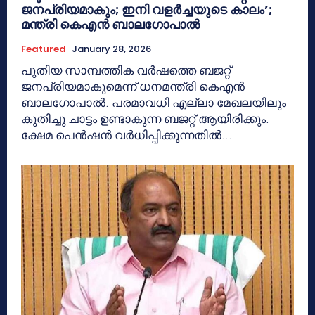
ജനപ്രിയമാകും; ഇനി വളർച്ചയുടെ കാലം’;
മന്ത്രി കെഎൻ ബാല​ഗോപാൽ
Featured
January 28, 2026
പുതിയ സാമ്പത്തിക വർഷത്തെ ബജറ്റ്
ജനപ്രിയമാകുമെന്ന് ധനമന്ത്രി കെഎൻ
ബാലഗോപാൽ. പരമാവധി എല്ലാ മേഖലയിലും
കുതിച്ചു ചാട്ടം ഉണ്ടാകുന്ന ബജറ്റ് ആയിരിക്കും.
ക്ഷേമ പെൻഷൻ വർധിപ്പിക്കുന്നതിൽ...